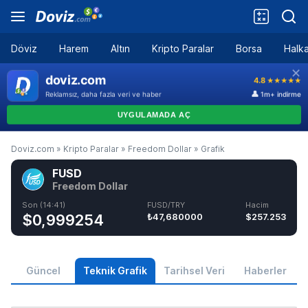
Döviz
Harem
Altın
Kripto Paralar
Borsa
Halka
Doviz.com
»
Kripto Paralar
»
Freedom Dollar
»
Grafik
FUSD
Freedom Dollar
Son (14:41)
FUSD/TRY
Hacim
$0,999254
₺47,680000
$257.253
Güncel
Teknik Grafik
Tarihsel Veri
Haberler