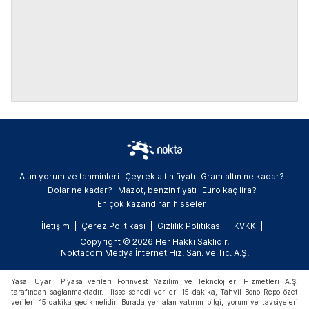
Altın yorum ve tahminleri
Çeyrek altın fiyatı
Gram altın ne kadar?
Dolar ne kadar?
Mazot, benzin fiyatı
Euro kaç lira?
En çok kazandıran hisseler
İletişim
Çerez Politikası
Gizlilik Politikası
KVKK
Copyright © 2026 Her Hakkı Saklıdır.
Noktacom Medya İnternet Hiz. San. ve Tic. A.Ş.
Yasal Uyarı: Piyasa verileri Forinvest Yazılım ve Teknolojileri Hizmetleri A.Ş.
tarafından sağlanmaktadır. Hisse senedi verileri 15 dakika, Tahvil-Bono-Repo özet
verileri 15 dakika gecikmelidir. Burada yer alan yatırım bilgi, yorum ve tavsiyeleri