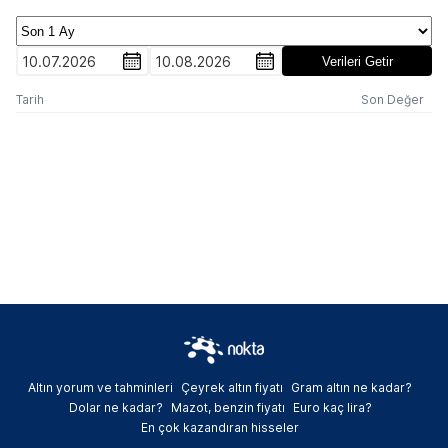
10.07.2026
10.08.2026
Verileri Getir
Tarih
Son Değer
Altın yorum ve tahminleri
Çeyrek altın fiyatı
Gram altın ne kadar?
Dolar ne kadar?
Mazot, benzin fiyatı
Euro kaç lira?
En çok kazandıran hisseler