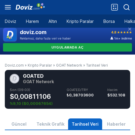
Döviz
Harem
Altın
Kripto Paralar
Borsa
Halka
Doviz.com
»
Kripto Paralar
»
GOAT Network
»
Tarihsel Veri
GOATED
GOAT Network
Son (09:03)
GOATED/TRY
Hacim
$0,00811106
₺0,38703600
$532.108
%9,10
(
$0,00067654
)
Güncel
Teknik Grafik
Tarihsel Veri
Haberler