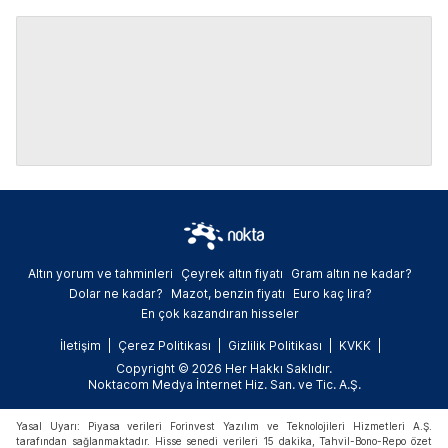
Altın yorum ve tahminleri
Çeyrek altın fiyatı
Gram altın ne kadar?
Dolar ne kadar?
Mazot, benzin fiyatı
Euro kaç lira?
En çok kazandıran hisseler
İletişim
Çerez Politikası
Gizlilik Politikası
KVKK
Copyright © 2026 Her Hakkı Saklıdır.
Noktacom Medya İnternet Hiz. San. ve Tic. A.Ş.
Yasal Uyarı: Piyasa verileri Forinvest Yazılım ve Teknolojileri Hizmetleri A.Ş.
tarafından sağlanmaktadır. Hisse senedi verileri 15 dakika, Tahvil-Bono-Repo özet