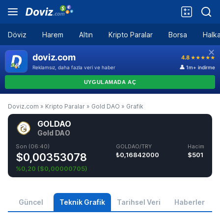
Döviz
Harem
Altın
Kripto Paralar
Borsa
Halka
Doviz.com
»
Kripto Paralar
»
Gold DAO
»
Grafik
GOLDAO
Gold DAO
Son (06:40)
GOLDAO/TRY
Hacim
$0,00353078
₺0,16842000
$501
%0,20
(
$0,00000705
)
Güncel
Teknik Grafik
Tarihsel Veri
Haberler