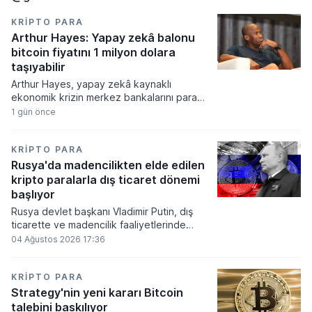
KRIPTO PARA
Arthur Hayes: Yapay zekâ balonu
bitcoin fiyatını 1 milyon dolara
taşıyabilir
Arthur Hayes, yapay zekâ kaynaklı
ekonomik krizin merkez bankalarını para
basmaya zorlayacağını ve bu durumun
1 gün önce
bitcoin fiyatını 1 milyon dolara
taşıyabileceğini öngörürken beyaz yakalı iş
kayıplarının tetikleyeceği kredi krizinin
KRIPTO PARA
küresel likidite artışına yol açacağını belirtti
Rusya'da madencilikten elde edilen
ve bitcoinin bu süreçte en hızlı tepki veren
kripto paralarla dış ticaret dönemi
varlık olacağı vurguladı.
başlıyor
Rusya devlet başkanı Vladimir Putin, dış
ticarette ve madencilik faaliyetlerinde
kripto varlıkların kullanımına onay veren
04 Ağustos 2026 17:36
yeni yasayı imzaladı. Onaylanan bu
düzenleme çerçevesinde madencilikten
elde edilen dijital paraların belirli şartlar
KRIPTO PARA
altında dolaşımına ve menkul kıymet
Strategy'nin yeni kararı Bitcoin
alımlarında kullanılmasına olanak sağlanıyor.
talebini baskılıyor