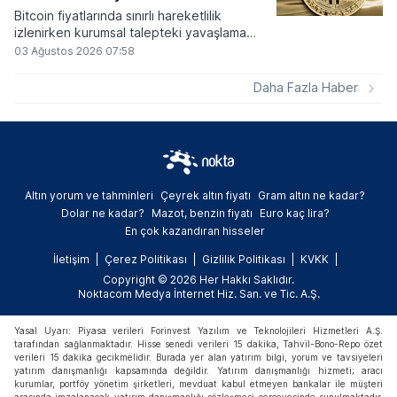
Bitcoin fiyatlarında sınırlı hareketlilik
izlenirken kurumsal talepteki yavaşlama
piyasa dinamiklerini etkiliyor. ABD Merkez
03 Ağustos 2026 07:58
Bankasının faiz kararı sonrasında dar bantta
seyreden kripto para birimi, düzenleme
Daha Fazla Haber
çalışmalarındaki belirsizliklerle baskı altında
kalmaya devam ediyor.
Altın yorum ve tahminleri
Çeyrek altın fiyatı
Gram altın ne kadar?
Dolar ne kadar?
Mazot, benzin fiyatı
Euro kaç lira?
En çok kazandıran hisseler
İletişim
Çerez Politikası
Gizlilik Politikası
KVKK
Copyright © 2026 Her Hakkı Saklıdır.
Noktacom Medya İnternet Hiz. San. ve Tic. A.Ş.
Yasal Uyarı: Piyasa verileri Forinvest Yazılım ve Teknolojileri Hizmetleri A.Ş.
tarafından sağlanmaktadır. Hisse senedi verileri 15 dakika, Tahvil-Bono-Repo özet
verileri 15 dakika gecikmelidir. Burada yer alan yatırım bilgi, yorum ve tavsiyeleri
yatırım danışmanlığı kapsamında değildir. Yatırım danışmanlığı hizmeti; aracı
kurumlar, portföy yönetim şirketleri, mevduat kabul etmeyen bankalar ile müşteri