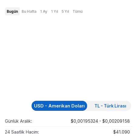
Bugün
Bu Hafta
1 Ay
1 Yıl
5 Yıl
Tümü
USD - Amerikan Doları
TL - Türk Lirası
Günlük Aralık:
$0,00195324 - $0,00209158
24 Saatlik Hacim:
$41.090