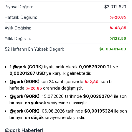
Piyasa Değeri:
$2.012.623
Haftalık Değişim:
%-20,85
Aylık Değişim:
%-48,85
Yıllık Değişim:
%128,56
52 Haftanın En Yüksek Değeri:
$0,00401400
1
@gork (GORK)
fiyatı, anlık olarak
0,09579200 TL
ve
0,00201267 USD
'ye karşılık gelmektedir.
@gork (GORK)
son 24 saat içerisinde
, son bir
%-2,80
haftada
oranında değişmiştir.
%-20,85
@gork (GORK)
, 15.07.2026 tarihinde
$0,00392784
ile son
bir ayın
en yüksek
seviyesine ulaşmıştır.
@gork (GORK)
, 06.08.2026 tarihinde
$0,00195324
ile son
bir ayın
en düşük
seviyesine ulaşmıştır.
@gork Haberleri