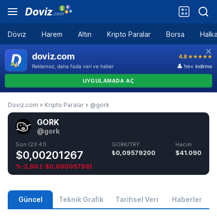
Döviz
Harem
Altın
Kripto Paralar
Borsa
Halka
Doviz.com
»
Kripto Paralar
»
@gork
GORK
@gork
Son (23:41)
GORK/TRY
Hacim
$0,00201267
₺0,09579200
$41.090
%-2,80
(
-$0,00005798
)
Güncel
Teknik Grafik
Tarihsel Veri
Haberler