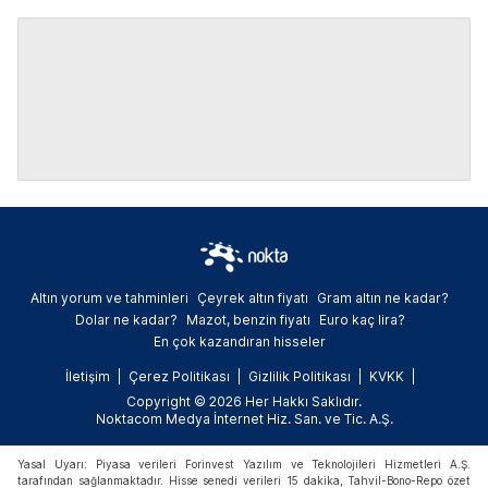
Altın yorum ve tahminleri
Çeyrek altın fiyatı
Gram altın ne kadar?
Dolar ne kadar?
Mazot, benzin fiyatı
Euro kaç lira?
En çok kazandıran hisseler
İletişim
Çerez Politikası
Gizlilik Politikası
KVKK
Copyright © 2026 Her Hakkı Saklıdır.
Noktacom Medya İnternet Hiz. San. ve Tic. A.Ş.
Yasal Uyarı: Piyasa verileri Forinvest Yazılım ve Teknolojileri Hizmetleri A.Ş.
tarafından sağlanmaktadır. Hisse senedi verileri 15 dakika, Tahvil-Bono-Repo özet