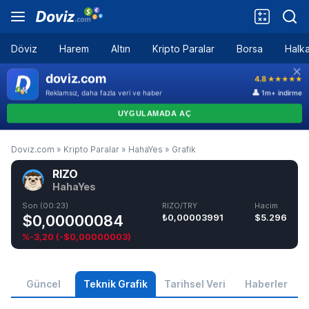
Döviz
Harem
Altın
Kripto Paralar
Borsa
Halka
Doviz.com
»
Kripto Paralar
»
HahaYes
»
Grafik
RIZO
HahaYes
Son (00:23)
RIZO/TRY
Hacim
$0,00000084
₺0,00003991
$5.296
%-3,20
(
-$0,00000003
)
Güncel
Teknik Grafik
Tarihsel Veri
Haberler