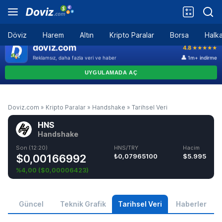
Döviz
Harem
Altın
Kripto Paralar
Borsa
Halka
Doviz.com
»
Kripto Paralar
»
Handshake
»
Tarihsel Veri
HNS
Handshake
Son (12:20)
HNS/TRY
Hacim
$0,00166992
₺0,07965100
$5.995
%4,00
(
$0,00006423
)
Güncel
Teknik Grafik
Tarihsel Veri
Haberler