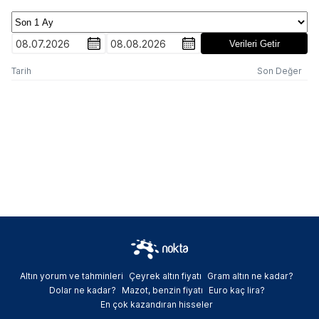
08.07.2026
08.08.2026
Verileri Getir
Tarih
Son Değer
Altın yorum ve tahminleri
Çeyrek altın fiyatı
Gram altın ne kadar?
Dolar ne kadar?
Mazot, benzin fiyatı
Euro kaç lira?
En çok kazandıran hisseler