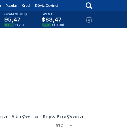
r
Yazılar
Kredi
Döviz Çevirici
GRAM GÜMÜŞ
BRENT
95,47
$83,47
%1,33
(
1,25
)
%1,19
(
$0,98
)
rici
Altın Çevirici
Kripto Para Çevirici
BTC