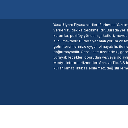
Yasal Uyarı: Piyasa verileri Forinvest Yazıl
verileri 15 dakika gecikmelidir. Burada yer a
kurumlar, portföy yönetim şirketleri, mevd
sunulmaktadır. Burada yer alan yorum ve tav
getiri tercihlerinize uygun olmayabilir. Bu 
doğurmayabilir. Gerek site üzerindeki, gerek
uğrayabilecekleri doğrudan ve/veya dolaylı
Medya İnternet Hizmetleri San. ve Tic. A.Ş 
kullanılamaz, iktibas edilemez, değiştirileme
X