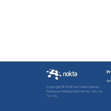
Pr
Si
Copyright © 2026 Her Hakkı Saklıdır.
Noktacom Medya İnternet Hiz. San. ve
Tic. A.Ş.