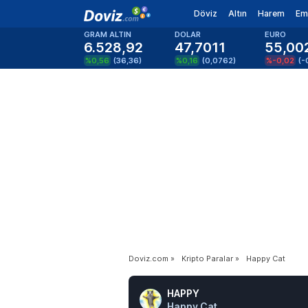
Döviz
Altın
Harem
Em
GRAM ALTIN
DOLAR
EURO
6.528,92
47,7011
55,00
%0,56
(
36,36
)
%0,16
(
0,0762
)
%-0,02
(
-
Doviz.com
»
Kripto Paralar
»
Happy Cat
HAPPY
Happy Cat