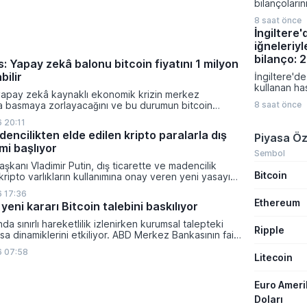
bilançoları
gerçekleşe
karışık bir 
sermaye artı
8 saat önce
bölge gene
ve borçlanm
İngiltere
veriler ve je
önemli finan
iğneleriyl
fiyatlamalar
kapsıyor.
Almanya'da 
bilanço: 
: Yapay zekâ balonu bitcoin fiyatını 1 milyon
siparişleri 
bilir
İngiltere'de
artış göste
kullanan ha
bölgesinde
yapay zekâ kaynaklı ekonomik krizin merkez
bildirilen ş
verileri tü
ra basmaya zorlayacağını ve bu durumun bitcoin
8 saat önce
sağlık otori
zayıflığı or
on dolara taşıyabileceğini öngörürken beyaz yakalı iş
geçirdi. M
 20:11
ikleyeceği kredi krizinin küresel likidite artışına yol
gibi popüler
encilikten elde edilen kripto paralarla dış
Piyasa Öz
ti ve bitcoinin bu süreçte en hızlı tepki veren varlık
ilişkilendiri
mi başlıyor
dı.
bildirimlerin
Sembol
uzmanlar ci
şkanı Vladimir Putin, dış ticarette ve madencilik
Bitcoin
konusunda k
 kripto varlıkların kullanımına onay veren yeni yasayı
uyarılarını sı
lanan bu düzenleme çerçevesinde madencilikten
 17:36
tal paraların belirli şartlar altında dolaşımına ve menkul
Ethereum
yeni kararı Bitcoin talebini baskılıyor
nda kullanılmasına olanak sağlanıyor.
ında sınırlı hareketlilik izlenirken kurumsal talepteki
Ripple
a dinamiklerini etkiliyor. ABD Merkez Bankasının faiz
da dar bantta seyreden kripto para birimi, düzenleme
6 07:58
i belirsizliklerle baskı altında kalmaya devam ediyor.
Litecoin
Euro Amer
Doları