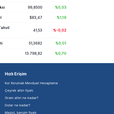
ksi
99,8500
%0,03
l
$83,47
%1,19
Tahvil
41,53
%-0,02
ti
51,3682
%0,01
13.798,82
%0,70
Hızlı Erişim
Kur Korumalı Mevduat Hesaplama
Çeyrek altın fiyatı
Gram altın ne kadar?
Dolar ne kadar?
Mazot, benzin fiyatı