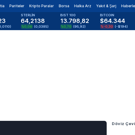
tia
Pariteler
Kripto Paralar
Borsa
Halka Arz
Yakıt & Şarj
Haberle
STERLİN
BIST 100
BITCOIN
23
64,2138
13.798,82
$64.344
0,0110
)
%0,06
(
0,0385
)
%0,70
(
95,92
)
%-0,30
(
-$194
)
Döviz Çevi