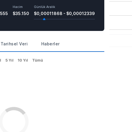
Hacim
Günlük Aralık
9555
$35.150
$0,00011868 - $0,00012339
Tarihsel Veri
Haberler
l
5 Yıl
10 Yıl
Tümü