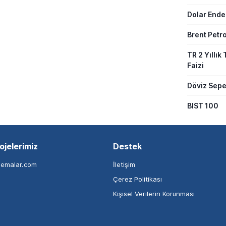
Dolar Ende
Brent Petro
TR 2 Yıllık 
Faizi
Döviz Sepe
BIST 100
ojelerimiz
Destek
nemalar.com
İletişim
Çerez Politikası
Kişisel Verilerin Korunması