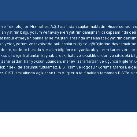
ım ve Teknolojileri Hizmetleri A.Ş. tarafından sağlanmaktadır. Hisse senedi 
lan yatırım bilgi, yorum ve tavsiyeleri yatırım danışmanlığı kapsamında değil
uat kabul etmeyen bankalar ile müşteri arasında imzalanacak yatırım danış
siyeler, yorum ve tavsiyede bulunanların kişisel görüşlerine dayanmaktadır
nedenle, sadece burada yer alan bilgilere dayanılarak yatırım kararı verilme
se site için kullanılan kaynaklardaki hata ve eksikliklerden ve sitedeki bilg
 zararlardan, kar yoksunluğundan, manevi zararlardan ve üçüncü kişilerin
hiçbir şekilde sorumlu tutulamaz. BİST isim ve logosu "Koruma Marka Belges
z. BİST ismi altında açıklanan tüm bilgilerin telif hakları tamamen BİST'e ait