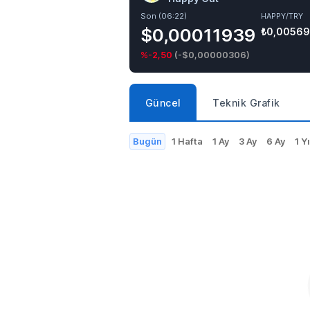
Son (06:22)
HAPPY/TRY
$0,00011939
₺0,0056
%-2,50
(
-$0,00000306
)
Güncel
Teknik Grafik
Bugün
1 Hafta
1 Ay
3 Ay
6 Ay
1 Yı