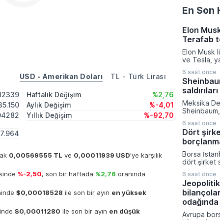
En Son 
Elon Musk
Terafab t
Elon Musk l
ve Tesla, y
üretiminde d
6 saat önce
azaltmak a
USD - Amerikan Doları
TL - Türk Lirası
Sheinbaum
eyaletinde 
saldırıları
kurma karar
012339
Haftalık Değişim
%2,76
verilen bu k
Meksika De
35.150
Aylık Değişim
%-4,01
kompleksine
Sheinbaum, 
milyar dola
04282
Yıllık Değişim
%-92,70
gerçekleşti
sermaye akt
6 saat önce
toplantısın
gerçekleşti
Dört şirk
7.964
devam eden
borçlanm
operasyonlar
nitelendirer
Borsa İstan
arak
0,00569555 TL
ve
0,00011939 USD
'ye karşılık
toplumu mü
dört şirket 
çağırdı. Mek
güçlendirme
Devleti'ni 
isinde
%-2,50
, son bir haftada
%2,76
oranında
6 saat önce
hedeflerine
yineleyen 
Jeopolitik
Sermaye Piy
sivil kayıpl
bilançola
ihinde
$0,00018528
ile son bir ayın
en yüksek
başvurular
ateşkes ve 
Aydınlatma 
odağında
uyulması ge
yapılan açı
hinde
$0,00011280
ile son bir ayın
en düşük
Avrupa bors
Ağustos tar