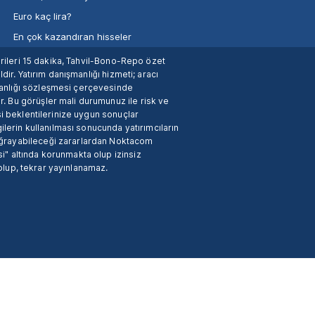
Euro kaç lira?
En çok kazandıran hisseler
verileri 15 dakika, Tahvil-Bono-Repo özet
dir. Yatırım danışmanlığı hizmeti; aracı
manlığı sözleşmesi çerçevesinde
. Bu görüşler mali durumunuz ile risk ve
si beklentilerinize uygun sonuçlar
ilerin kullanılması sonucunda yatırımcıların
 uğrayabileceği zararlardan Noktacom
i" altında korunmakta olup izinsiz
 olup, tekrar yayınlanamaz.