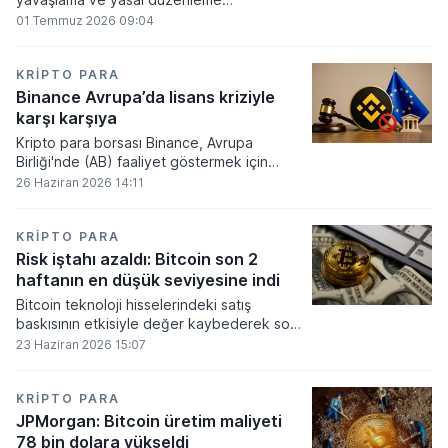
beklentilerinin zayıflaması üzerine kripto
01 Temmuz 2026 09:04
para tahminlerini aşağı yönlü revize etti.
KRIPTO PARA
Binance Avrupa’da lisans kriziyle
karşı karşıya
Kripto para borsası Binance, Avrupa
Birliği'nde (AB) faaliyet göstermek için
gerekli düzenleyici onayları alamadı.
26 Haziran 2026 14:11
KRIPTO PARA
Risk iştahı azaldı: Bitcoin son 2
haftanın en düşük seviyesine indi
Bitcoin teknoloji hisselerindeki satış
baskısının etkisiyle değer kaybederek son
iki haftanın en düşük seviyesini gördü.
23 Haziran 2026 15:07
KRIPTO PARA
JPMorgan: Bitcoin üretim maliyeti
78 bin dolara yükseldi