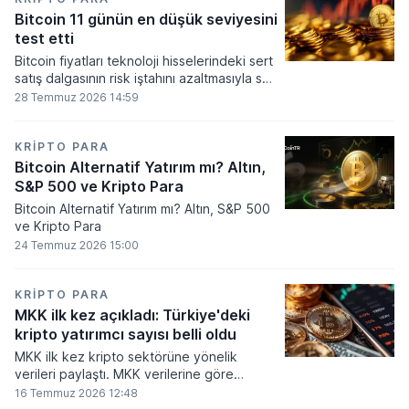
seviyesine ulaştı.
Bitcoin 11 günün en düşük seviyesini
test etti
Bitcoin fiyatları teknoloji hisselerindeki sert
satış dalgasının risk iştahını azaltmasıyla son
11 günün en düşük seviyesine indi.
28 Temmuz 2026 14:59
KRIPTO PARA
Bitcoin Alternatif Yatırım mı? Altın,
S&P 500 ve Kripto Para
Bitcoin Alternatif Yatırım mı? Altın, S&P 500
ve Kripto Para
24 Temmuz 2026 15:00
KRIPTO PARA
MKK ilk kez açıkladı: Türkiye'deki
kripto yatırımcı sayısı belli oldu
MKK ilk kez kripto sektörüne yönelik
verileri paylaştı. MKK verilerine göre
platformlarda bugüne kadar 5,6 milyon
16 Temmuz 2026 12:48
yatırımcı işlem yaparken, halen kripto