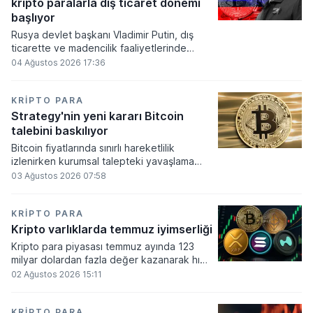
kripto paralarla dış ticaret dönemi
varlık olacağı vurguladı.
başlıyor
Rusya devlet başkanı Vladimir Putin, dış
ticarette ve madencilik faaliyetlerinde
kripto varlıkların kullanımına onay veren
04 Ağustos 2026 17:36
yeni yasayı imzaladı. Onaylanan bu
düzenleme çerçevesinde madencilikten
elde edilen dijital paraların belirli şartlar
KRIPTO PARA
altında dolaşımına ve menkul kıymet
Strategy'nin yeni kararı Bitcoin
alımlarında kullanılmasına olanak sağlanıyor.
talebini baskılıyor
Bitcoin fiyatlarında sınırlı hareketlilik
izlenirken kurumsal talepteki yavaşlama
piyasa dinamiklerini etkiliyor. ABD Merkez
03 Ağustos 2026 07:58
Bankasının faiz kararı sonrasında dar bantta
seyreden kripto para birimi, düzenleme
çalışmalarındaki belirsizliklerle baskı altında
KRIPTO PARA
kalmaya devam ediyor.
Kripto varlıklarda temmuz iyimserliği
Kripto para piyasası temmuz ayında 123
milyar dolardan fazla değer kazanarak hızlı
bir toparlanma sürecine girdi. Bitcoin ve
02 Ağustos 2026 15:11
ethereum öncülüğünde yaşanan bu
yükselişle birlikte toplam piyasa büyüklüğü
2 trilyon 159 milyar 780 milyon dolar
KRIPTO PARA