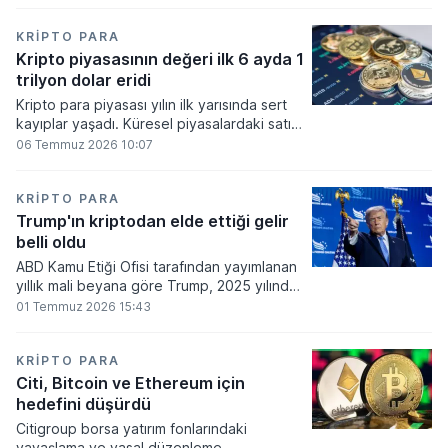
bakiyesi bulunan yatırımcı sayısı 3,2 milyon
olarak belirlendi.
KRIPTO PARA
Kripto piyasasının değeri ilk 6 ayda 1
trilyon dolar eridi
Kripto para piyasası yılın ilk yarısında sert
kayıplar yaşadı. Küresel piyasalardaki satış
baskısı ve artan faiz baskısının etkisiyle
06 Temmuz 2026 10:07
dijital varlıkların toplam değeri 919 milyar
860 milyon dolarlık erime kaydetti.
KRIPTO PARA
Trump'ın kriptodan elde ettiği gelir
belli oldu
ABD Kamu Etiği Ofisi tarafından yayımlanan
yıllık mali beyana göre Trump, 2025 yılında
kripto para ve memecoin faaliyetlerinden
01 Temmuz 2026 15:43
en az 1,2 milyar dolar gelir elde etti.
KRIPTO PARA
Citi, Bitcoin ve Ethereum için
hedefini düşürdü
Citigroup borsa yatırım fonlarındaki
yavaşlama ve yasal düzenleme