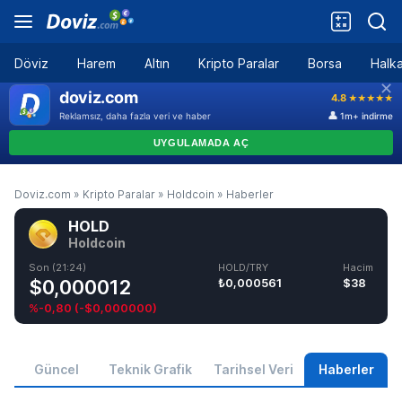
Döviz
Harem
Altın
Kripto Paralar
Borsa
Halka
Doviz.com
»
Kripto Paralar
»
Holdcoin
»
Haberler
HOLD
Holdcoin
Son (21:24)
HOLD/TRY
Hacim
$0,000012
₺0,000561
$38
%-0,80
(
-$0,000000
)
Güncel
Teknik Grafik
Tarihsel Veri
Haberler