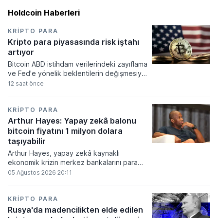
Holdcoin Haberleri
KRIPTO PARA
Kripto para piyasasında risk iştahı
artıyor
Bitcoin ABD istihdam verilerindeki zayıflama
ve Fed'e yönelik beklentilerin değişmesiyle
haftayı yükselişle kapattı. Kripto para
12 saat önce
piyasalarında risk iştahı artarken
yatırımcıların odağı önümüzdeki dönemde
açıklanacak enflasyon rakamlarına ve
KRIPTO PARA
küresel gelişmelere çevrildi.
Arthur Hayes: Yapay zekâ balonu
bitcoin fiyatını 1 milyon dolara
taşıyabilir
Arthur Hayes, yapay zekâ kaynaklı
ekonomik krizin merkez bankalarını para
basmaya zorlayacağını ve bu durumun
05 Ağustos 2026 20:11
bitcoin fiyatını 1 milyon dolara
taşıyabileceğini öngörürken beyaz yakalı iş
kayıplarının tetikleyeceği kredi krizinin
KRIPTO PARA
küresel likidite artışına yol açacağını belirtti
Rusya'da madencilikten elde edilen
ve bitcoinin bu süreçte en hızlı tepki veren