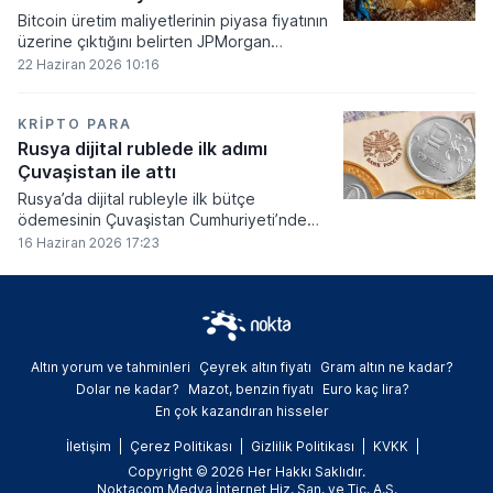
Bitcoin üretim maliyetlerinin piyasa fiyatının
üzerine çıktığını belirten JPMorgan
analistleri, madencilik sektöründeki kârlılık
22 Haziran 2026 10:16
oranlarının ciddi bir baskı altına girdiğini
söyledi.
KRIPTO PARA
Rusya dijital rublede ilk adımı
Çuvaşistan ile attı
Rusya’da dijital rubleyle ilk bütçe
ödemesinin Çuvaşistan Cumhuriyeti’nde
gerçekleştirildiği bildirildi.
16 Haziran 2026 17:23
Altın yorum ve tahminleri
Çeyrek altın fiyatı
Gram altın ne kadar?
Dolar ne kadar?
Mazot, benzin fiyatı
Euro kaç lira?
En çok kazandıran hisseler
İletişim
Çerez Politikası
Gizlilik Politikası
KVKK
Copyright © 2026 Her Hakkı Saklıdır.
Noktacom Medya İnternet Hiz. San. ve Tic. A.Ş.