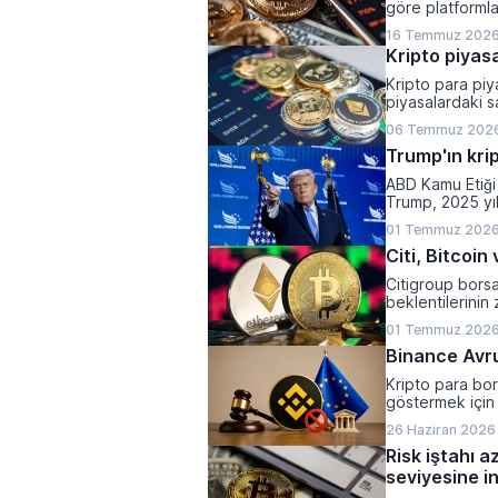
göre platformla
yaparken, halen
16 Temmuz 2026
olarak belirlend
Kripto piyasa
Kripto para piya
piyasalardaki sa
varlıkların top
06 Temmuz 2026
kaydetti.
Trump'ın krip
ABD Kamu Etiği 
Trump, 2025 yı
1,2 milyar dolar 
01 Temmuz 2026
Citi, Bitcoi
Citigroup bors
beklentilerinin 
yönlü revize et
01 Temmuz 2026
Binance Avrup
Kripto para bor
göstermek için 
26 Haziran 2026 
Risk iştahı a
seviyesine in