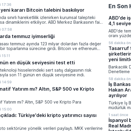
lanan bu düzenleme çerçevesinde madencilikten
 17:36
En Son 
tal paraların belirli şartlar altında dolaşımına ve menkul
yeni kararı Bitcoin talebini baskılıyor
nda kullanılmasına olanak sağlanıyor.
ında sınırlı hareketlilik izlenirken kurumsal talepteki
ABD'de iş
a dinamiklerini etkiliyor. ABD Merkez Bankasının faiz
4,1 seviye
da dar bantta seyreden kripto para birimi, düzenleme
6 07:58
ABD'de temm
i belirsizliklerle baskı altında kalmaya devam ediyor.
oranı yüzde
klarda temmuz iyimserliği
gerileyerek
56 dakika ö
yasası temmuz ayında 123 milyar dolardan fazla değer
beklentileri
Tasarruf
 bir toparlanma sürecine girdi. Bitcoin ve ethereum
performans 
şanan bu yükselişle birlikte toplam piyasa büyüklüğü
şirketleri
katılım ora
 15:11
ilyar 780 milyon dolar seviyesine ulaştı.
yana en dü
yeni limitl
nün en düşük seviyesini test etti
işsizlik rak
Bankacılık
düşüşün teme
ı teknoloji hisselerindeki sert satış dalgasının risk
Denetleme 
asıyla son 11 günün en düşük seviyesine indi.
finansman şi
58 dakika ö
alanlarını v
 14:59
İş Bankas
yeniden dü
natif Yatırım mı? Altın, S&P 500 ve Kripto
Hakan Ar
bir karara i
düzenlemeyl
ayrılıyor
havuzlarınd
tif Yatırım mı? Altın, S&P 500 ve Kripto Para
Türkiye İş 
yönetimi sıkı
müdürlük m
vatandaşlar
 15:00
hazırlıklar
sözleşme tut
çıkladı: Türkiye'deki kripto yatırımcı sayısı
1 saat önce
Genel Müdü
güncellenen 
İspanyol 
görevine ge
alındı.
Real Madr
Bloomberg t
pto sektörüne yönelik verileri paylaştı. MKK verilerine
bilgilere gö