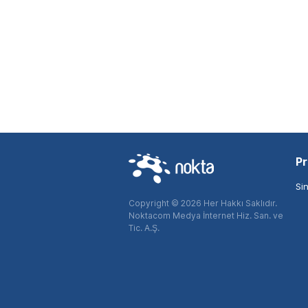
Pr
Si
Copyright © 2026 Her Hakkı Saklıdır.
Noktacom Medya İnternet Hiz. San. ve
Tic. A.Ş.