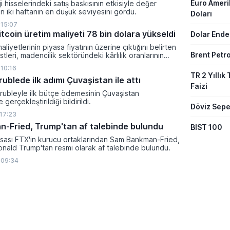
Euro Amer
i hisselerindeki satış baskısının etkisiyle değer
 iki haftanın en düşük seviyesini gördü.
Doları
 15:07
tcoin üretim maliyeti 78 bin dolara yükseldi
Dolar Ende
aliyetlerinin piyasa fiyatının üzerine çıktığını belirten
Brent Petro
tleri, madencilik sektöründeki kârlılık oranlarının
ltına girdiğini söyledi.
 10:16
TR 2 Yıllık 
 rublede ilk adımı Çuvaşistan ile attı
Faizi
l rubleyle ilk bütçe ödemesinin Çuvaşistan
gerçekleştirildiği bildirildi.
Döviz Sepe
 17:23
-Fried, Trump'tan af talebinde bulundu
BIST 100
rsası FTX'in kurucu ortaklarından Sam Bankman-Fried,
nald Trump'tan resmi olarak af talebinde bulundu.
 09:34