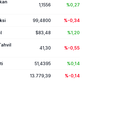
ikan
1,1556
%0,27
ksi
99,4800
%-0,34
l
$83,48
%1,20
Tahvil
41,30
%-0,55
ti
51,4395
%0,14
13.779,39
%-0,14