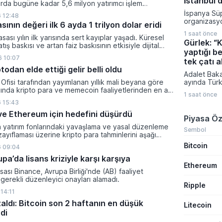
İstanbul'
rda bugüne kadar 5,6 milyon yatırımcı işlem
bankanın de
 kripto bakiyesi bulunan yatırımcı sayısı 3,2 milyon
İspanya Sü
Hasan Cahit
 12:48
i.
organizasy
bekleniyor.
sının değeri ilk 6 ayda 1 trilyon dolar eridi
düzenlenebi
1 saat önce
İspanyol ba
sası yılın ilk yarısında sert kayıplar yaşadı. Küresel
Gürlek: “
haberlere g
tış baskısı ve artan faiz baskısının etkisiyle dijital
yaptığı be
Arabistan’d
lam değeri 919 milyar 860 milyon dolarlık erime
 10:07
nedeniyle ş
tek çatı a
todan elde ettiği gelir belli oldu
haftasında A
Adalet Baka
Barcelona v
Ofisi tarafından yayımlanan yıllık mali beyana göre
ayında Türk
finalleri ge
lında kripto para ve memecoin faaliyetlerinden en az
Meclisi gü
Süper Kupa 
1 saat önce
gelir elde etti.
yeni sosya
bir El Clasi
 15:43
düzenlemesi
bulunuyor.
n ve Ethereum için hedefini düşürdü
gazeteciliği
Piyasa Öz
altında topl
a yatırım fonlarındaki yavaşlama ve yasal düzenleme
Iğdır'da dü
Sembol
zayıflaması üzerine kripto para tahminlerini aşağı
çalıştayın
ti.
Bitcoin
mücadeleye
 09:04
Gürlek, günc
a’da lisans kriziyle karşı karşıya
doğrultusun
Ethereum
yönelik yen
sası Binance, Avrupa Birliği'nde (AB) faaliyet
çerçevenin 
gerekli düzenleyici onayları alamadı.
Ripple
geldiğini bel
14:11
zaldı: Bitcoin son 2 haftanın en düşük
Litecoin
di