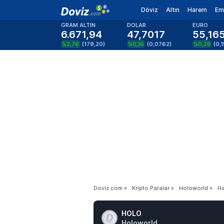
Döviz
Altın
Harem
Em
GRAM ALTIN
DOLAR
EURO
6.671,94
47,7017
55,16
%2,76
(
179,20
)
%0,16
(
0,0762
)
%0,28
(
0,
Doviz.com
»
Kripto Paralar
»
Holoworld
»
Ha
HOLO
Holoworld