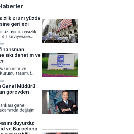
Haberler
sizlik oranı yüzde
sine geriledi
uz ayında işsizlik
 4,1 seviyesine
 piyasa
nce
nin altında bir
 finansman
sergiledi. İşgücüne
ne sıkı denetim ve
nının 2021 başından bu
şük seviyeye inmesi,
er
amlarındaki bu
 Düzenleme ve
l belirleyicisi oldu.
Kurumu tasarruf
rketlerinin faaliyet
nce
e sözleşme limitlerini
ı Genel Müdürü
zenleyen kapsamlı
an görevden
mza attı. Yeni
e birlikte fon
aki kaynakların
Bankası genel
laştırılırken,
akamında değişim
ın imzalayabileceği
ı sürerken mevcut
arları ve sayıları
r Hakan Aran'ın yeni
limitlerle kayıt altına
basını duyurdu:
çmesi planlanıyor.
id ve Barcelona
arafından paylaşılan
re Aran'ın yerini