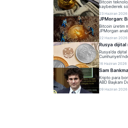
Bitcoin teknoloj
kaybederek son
23 Haziran 2026
JPMorgan: Bi
Bitcoin üretim m
JPMorgan analis
ciddi bir baskı a
22 Haziran 2026
Rusya dijital
Rusya’da dijita
Cumhuriyeti’nde 
16 Haziran 2026
Sam Bankman
Kripto para bo
ABD Başkanı Do
09 Haziran 2026