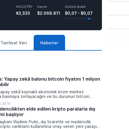
HOLO/TRY
Hacim
Günlük Aralık
₺3,333
$2.068.811
$0,07 - $0,07
Tarihsel Veri
Haberler
: Yapay zekâ balonu bitcoin fiyatını 1 milyon
bilir
yapay zekâ kaynaklı ekonomik krizin merkez
ra basmaya zorlayacağını ve bu durumun bitcoin
on dolara taşıyabileceğini öngörürken beyaz yakalı iş
 20:11
ikleyeceği kredi krizinin küresel likidite artışına yol
encilikten elde edilen kripto paralarla dış
ti ve bitcoinin bu süreçte en hızlı tepki veren varlık
mi başlıyor
dı.
şkanı Vladimir Putin, dış ticarette ve madencilik
 kripto varlıkların kullanımına onay veren yeni yasayı