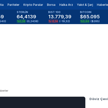
tia
Pariteler
Kripto Paralar
Borsa
Halka Arz
Yakıt & Şarj
Haberle
STERLİN
BIST 100
BITCOIN
59
64,4139
13.779,39
$65.095
1540
)
%0,38
(
0,2438
)
%-0,14
(
-19,32
)
%0,44
(
$285
)
berler
Döviz Çevi