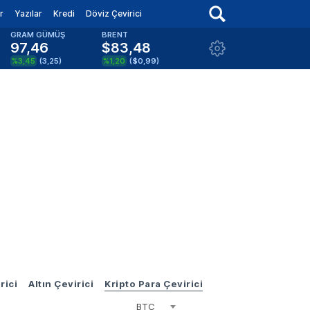
r
Yazılar
Kredi
Döviz Çevirici
GRAM GÜMÜŞ
BRENT
97,46
$83,48
%3,45
(
3,25
)
%1,20
(
$0,99
)
rici
Altın Çevirici
Kripto Para Çevirici
BTC