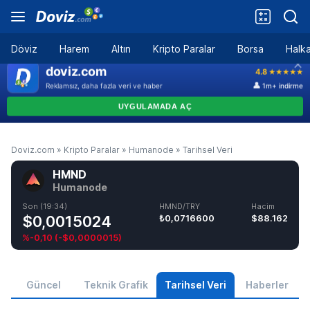
Döviz
Harem
Altın
Kripto Paralar
Borsa
Halka
Doviz.com
»
Kripto Paralar
»
Humanode
»
Tarihsel Veri
HMND
Humanode
Son (19:34)
HMND/TRY
Hacim
$0,0015024
₺0,0716600
$88.162
%-0,10
(
-$0,0000015
)
Güncel
Teknik Grafik
Tarihsel Veri
Haberler