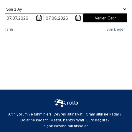
07.07.2026
07.08.2026
Verileri Getir
Tarih
Son Değer
Altın yorum ve tahminleri
Çeyrek altın fiyatı
Gram altın ne kadar?
Dolar ne kadar?
Mazot, benzin fiyatı
Euro kaç lira?
En çok kazandıran hisseler