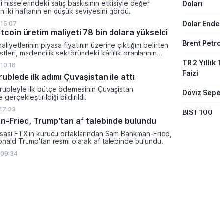
i hisselerindeki satış baskısının etkisiyle değer
Doları
 iki haftanın en düşük seviyesini gördü.
Dolar Ende
 15:07
tcoin üretim maliyeti 78 bin dolara yükseldi
Brent Petro
aliyetlerinin piyasa fiyatının üzerine çıktığını belirten
tleri, madencilik sektöründeki kârlılık oranlarının
ltına girdiğini söyledi.
TR 2 Yıllık 
 10:16
Faizi
 rublede ilk adımı Çuvaşistan ile attı
l rubleyle ilk bütçe ödemesinin Çuvaşistan
Döviz Sepe
gerçekleştirildiği bildirildi.
 17:23
BIST 100
-Fried, Trump'tan af talebinde bulundu
rsası FTX'in kurucu ortaklarından Sam Bankman-Fried,
nald Trump'tan resmi olarak af talebinde bulundu.
 09:34