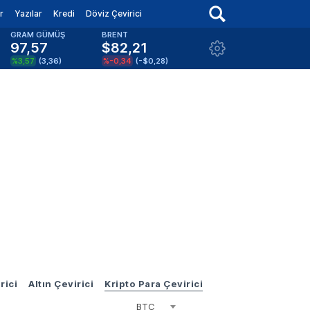
r
Yazılar
Kredi
Döviz Çevirici
GRAM GÜMÜŞ
BRENT
97,57
$82,21
%3,57
(
3,36
)
%-0,34
(
-$0,28
)
rici
Altın Çevirici
Kripto Para Çevirici
BTC