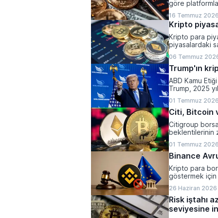
göre platformla
yaparken, halen
16 Temmuz 2026
olarak belirlend
Kripto piyasa
Kripto para piya
piyasalardaki sa
varlıkların top
06 Temmuz 2026
kaydetti.
Trump'ın krip
ABD Kamu Etiği 
Trump, 2025 yı
1,2 milyar dolar 
01 Temmuz 2026
Citi, Bitcoi
Citigroup bors
beklentilerinin 
yönlü revize et
01 Temmuz 2026
Binance Avrup
Kripto para bor
göstermek için 
26 Haziran 2026 
Risk iştahı a
seviyesine in