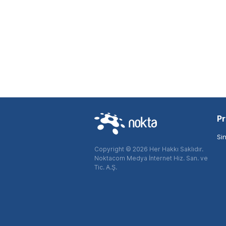
Pr
Si
Copyright © 2026 Her Hakkı Saklıdır.
Noktacom Medya İnternet Hiz. San. ve
Tic. A.Ş.