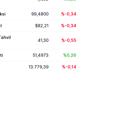
ksi
99,4800
%-0,34
l
$82,21
%-0,34
Tahvil
41,30
%-0,55
ti
51,4973
%0,26
13.779,39
%-0,14