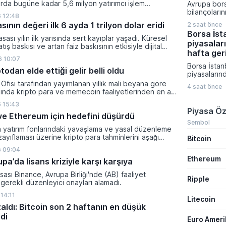
rda bugüne kadar 5,6 milyon yatırımcı işlem
Avrupa bors
süreçte ula
 kripto bakiyesi bulunan yatırımcı sayısı 3,2 milyon
bilançoları
bağışçı say
 12:48
i.
yükselişle 
paylaştı.
sının değeri ilk 6 ayda 1 trilyon dolar eridi
2 saat önce
yatırımcıla
Borsa İsta
odaklandı. 
sası yılın ilk yarısında sert kayıplar yaşadı. Küresel
piyasalar
fiyatlarının
tış baskısı ve artan faiz baskısının etkisiyle dijital
jeopolitik r
hafta ger
lam değeri 919 milyar 860 milyon dolarlık erime
 10:07
çıkması piy
Borsa İstanb
endişelerini
todan elde ettiği gelir belli oldu
piyasalarınd
geride kalır
Ofisi tarafından yayımlanan yıllık mali beyana göre
4 saat önce
araçlarının
lında kripto para ve memecoin faaliyetlerinden en az
yatırımcısı
gelir elde etti.
 15:43
başardı. Dö
Piyasa Öz
yönlü ivme s
n ve Ethereum için hedefini düşürdü
kıymetli ma
Sembol
a yatırım fonlarındaki yavaşlama ve yasal düzenleme
fonları haft
zayıflaması üzerine kripto para tahminlerini aşağı
Bitcoin
ve değer ka
ti.
arasında yer
 09:04
Ethereum
a’da lisans kriziyle karşı karşıya
sası Binance, Avrupa Birliği'nde (AB) faaliyet
Ripple
gerekli düzenleyici onayları alamadı.
14:11
Litecoin
zaldı: Bitcoin son 2 haftanın en düşük
di
Euro Amer