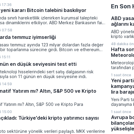
lanan bu düzenleme çerçevesinde madencilikten
 17:36
En Son 
tal paraların belirli şartlar altında dolaşımına ve menkul
yeni kararı Bitcoin talebini baskılıyor
nda kullanılmasına olanak sağlanıyor.
ında sınırlı hareketlilik izlenirken kurumsal talepteki
ABD yasa 
a dinamiklerini etkiliyor. ABD Merkez Bankasının faiz
ağlarını k
da dar bantta seyreden kripto para birimi, düzenleme
6 07:58
ABD yönetimi
i belirsizliklerle baskı altında kalmaya devam ediyor.
kripto varlı
klarda temmuz iyimserliği
küresel fin
48 dakika ö
yasası temmuz ayında 123 milyar dolardan fazla değer
yeni yaptır
Hafta son
 bir toparlanma sürecine girdi. Bitcoin ve ethereum
aldı. Tahran
şanan bu yükselişle birlikte toplam piyasa büyüklüğü
Meteoroloj
kaynaklarını
 15:11
ilyar 780 milyon dolar seviyesine ulaştı.
hedefleyen
Meteoroloj
nün en düşük seviyesini test etti
kapsamında i
tarafından 
platformu v
ı teknoloji hisselerindeki sert satış dalgasının risk
verilere gö
sistemi yapt
1 saat önce
asıyla son 11 günün en düşük seviyesine indi.
boyunca yu
edildi.
Yeni parti
bölümünde a
 14:59
kampanya
hava hakim
natif Yatırım mı? Altın, S&P 500 ve Kripto
sıcaklıkları
lira barajı
civarında s
Yeni Parti t
beklenirken
tif Yatırım mı? Altın, S&P 500 ve Kripto Para
dayanışma 
ile Karadeni
toplanan ba
yağış geçiş
 15:00
1 saat önce
sürede 300 m
tahmin edili
Avrupa bo
çıkladı: Türkiye'deki kripto yatırımcı sayısı
aşarak büyü
bilançola
CHP'den ayrı
kurucular k
yükselişl
pto sektörüne yönelik verileri paylaştı. MKK verilerine
siyasi oluş