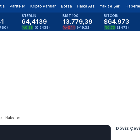
tia
Pariteler
Kripto Paralar
Borsa
Halka Arz
Yakıt & Şarj
Haberle
STERLİN
BIST 100
BITCOIN
81
64,4139
13.779,39
$64.973
1760
)
%0,38
(
0,2438
)
%-0,14
(
-19,32
)
%0,73
(
$473
)
»
Haberler
Döviz Çevi