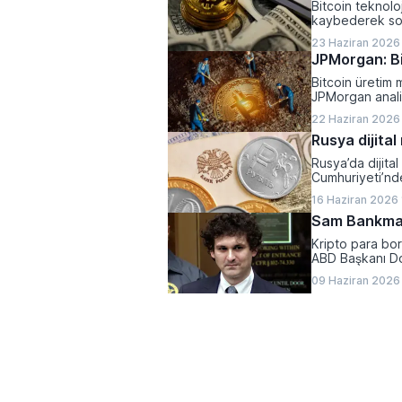
Bitcoin teknoloj
kaybederek son
23 Haziran 2026
JPMorgan: Bi
Bitcoin üretim m
JPMorgan analis
ciddi bir baskı a
22 Haziran 2026
Rusya dijital
Rusya’da dijita
Cumhuriyeti’nde 
16 Haziran 2026
Sam Bankman
Kripto para bo
ABD Başkanı Do
09 Haziran 2026