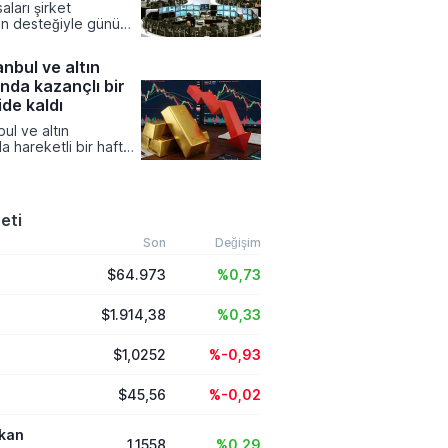
aları şirket
şılan rakamları ve
nın desteğiyle günü
ısını kamuoyuyla
tamamlarken
r ekonomik verilere
nbul ve altın
Küresel gıda
ında kazançlı bir
 hava şartları ve
isklerle zirveye
ide kaldı
asalardaki enflasyon
ul ve altın
 canlı tutuyor.
a hareketli bir hafta
ken, yatırım
 büyük çoğunluğu
na kazanç sağlamayı
viz kurlarında yukarı
eti
ınırlı kalırken,
denlere dayalı yatırım
Son
Değişim
anın en çok ilgi gören
$64.973
%0,73
zanan varlıkları
 aldı.
$1.914,38
%0,33
$1,0252
%-0,93
$45,56
%-0,02
ikan
1,1558
%0,29