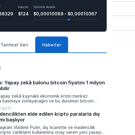
Y
Hacim
Günlük Aralık
88329
$124
$0,00010089 - $0,00010367
Tarihsel Veri
Haberler
i
: Yapay zekâ balonu bitcoin fiyatını 1 milyon
bilir
yapay zekâ kaynaklı ekonomik krizin merkez
ra basmaya zorlayacağını ve bu durumun bitcoin
on dolara taşıyabileceğini öngörürken beyaz yakalı iş
 20:11
ikleyeceği kredi krizinin küresel likidite artışına yol
encilikten elde edilen kripto paralarla dış
ti ve bitcoinin bu süreçte en hızlı tepki veren varlık
mi başlıyor
dı.
şkanı Vladimir Putin, dış ticarette ve madencilik
 kripto varlıkların kullanımına onay veren yeni yasayı