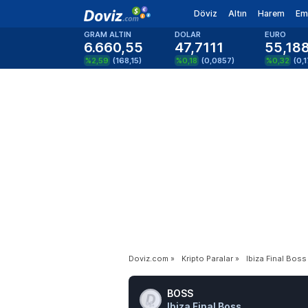
Döviz
Altın
Harem
Em
GRAM ALTIN
DOLAR
EURO
6.660,55
47,7111
55,18
%2,59
(
168,15
)
%0,18
(
0,0857
)
%0,32
(
0,
Doviz.com
»
Kripto Paralar
»
Ibiza Final Boss
BOSS
Ibiza Final Boss