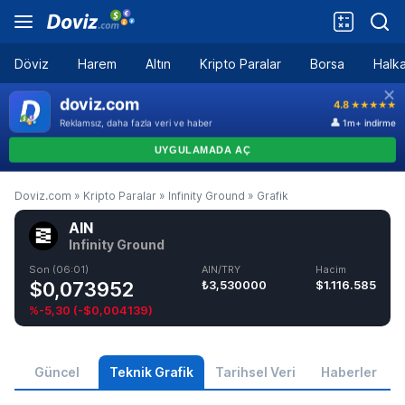
Döviz
Harem
Altın
Kripto Paralar
Borsa
Halka
Doviz.com
»
Kripto Paralar
»
Infinity Ground
»
Grafik
AIN
Infinity Ground
Son (06:01)
AIN/TRY
Hacim
$0,073952
₺3,530000
$1.116.585
%-5,30
(
-$0,004139
)
Güncel
Teknik Grafik
Tarihsel Veri
Haberler