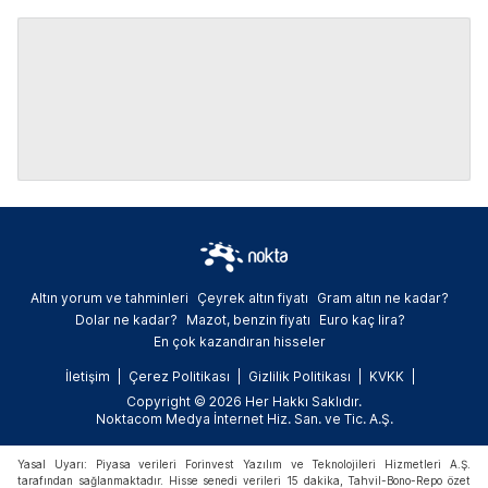
Altın yorum ve tahminleri
Çeyrek altın fiyatı
Gram altın ne kadar?
Dolar ne kadar?
Mazot, benzin fiyatı
Euro kaç lira?
En çok kazandıran hisseler
İletişim
Çerez Politikası
Gizlilik Politikası
KVKK
Copyright © 2026 Her Hakkı Saklıdır.
Noktacom Medya İnternet Hiz. San. ve Tic. A.Ş.
Yasal Uyarı: Piyasa verileri Forinvest Yazılım ve Teknolojileri Hizmetleri A.Ş.
tarafından sağlanmaktadır. Hisse senedi verileri 15 dakika, Tahvil-Bono-Repo özet