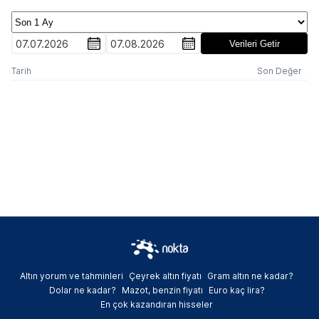
07.07.2026
07.08.2026
Verileri Getir
Tarih
Son Değer
Altın yorum ve tahminleri
Çeyrek altın fiyatı
Gram altın ne kadar?
Dolar ne kadar?
Mazot, benzin fiyatı
Euro kaç lira?
En çok kazandıran hisseler