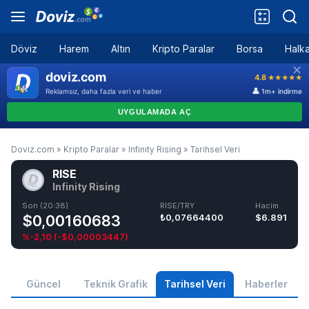
Döviz
Harem
Altın
Kripto Paralar
Borsa
Halka
Doviz.com
»
Kripto Paralar
»
Infinity Rising
»
Tarihsel Veri
RISE
Infinity Rising
Son (20:38)
RISE/TRY
Hacim
$0,00160683
₺0,07664400
$6.891
%-2,10
(
-$0,00003447
)
Güncel
Teknik Grafik
Tarihsel Veri
Haberler