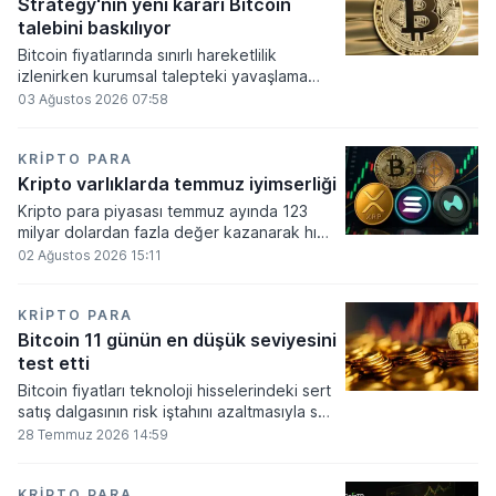
altında dolaşımına ve menkul kıymet
Strategy'nin yeni kararı Bitcoin
alımlarında kullanılmasına olanak sağlanıyor.
talebini baskılıyor
Bitcoin fiyatlarında sınırlı hareketlilik
izlenirken kurumsal talepteki yavaşlama
piyasa dinamiklerini etkiliyor. ABD Merkez
03 Ağustos 2026 07:58
Bankasının faiz kararı sonrasında dar bantta
seyreden kripto para birimi, düzenleme
çalışmalarındaki belirsizliklerle baskı altında
KRIPTO PARA
kalmaya devam ediyor.
Kripto varlıklarda temmuz iyimserliği
Kripto para piyasası temmuz ayında 123
milyar dolardan fazla değer kazanarak hızlı
bir toparlanma sürecine girdi. Bitcoin ve
02 Ağustos 2026 15:11
ethereum öncülüğünde yaşanan bu
yükselişle birlikte toplam piyasa büyüklüğü
2 trilyon 159 milyar 780 milyon dolar
KRIPTO PARA
seviyesine ulaştı.
Bitcoin 11 günün en düşük seviyesini
test etti
Bitcoin fiyatları teknoloji hisselerindeki sert
satış dalgasının risk iştahını azaltmasıyla son
11 günün en düşük seviyesine indi.
28 Temmuz 2026 14:59
KRIPTO PARA