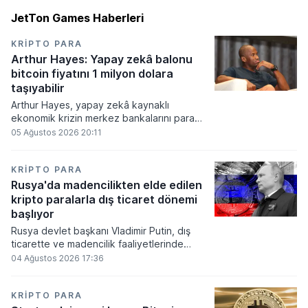
JetTon Games Haberleri
KRIPTO PARA
Arthur Hayes: Yapay zekâ balonu
bitcoin fiyatını 1 milyon dolara
taşıyabilir
Arthur Hayes, yapay zekâ kaynaklı
ekonomik krizin merkez bankalarını para
basmaya zorlayacağını ve bu durumun
05 Ağustos 2026 20:11
bitcoin fiyatını 1 milyon dolara
taşıyabileceğini öngörürken beyaz yakalı iş
kayıplarının tetikleyeceği kredi krizinin
KRIPTO PARA
küresel likidite artışına yol açacağını belirtti
Rusya'da madencilikten elde edilen
ve bitcoinin bu süreçte en hızlı tepki veren
kripto paralarla dış ticaret dönemi
varlık olacağı vurguladı.
başlıyor
Rusya devlet başkanı Vladimir Putin, dış
ticarette ve madencilik faaliyetlerinde
kripto varlıkların kullanımına onay veren
04 Ağustos 2026 17:36
yeni yasayı imzaladı. Onaylanan bu
düzenleme çerçevesinde madencilikten
elde edilen dijital paraların belirli şartlar
KRIPTO PARA