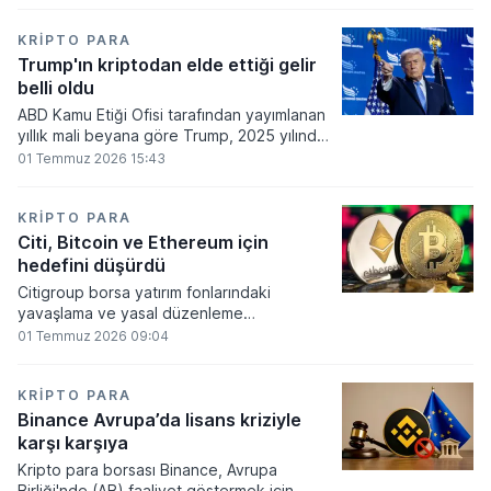
860 milyon dolarlık erime kaydetti.
KRIPTO PARA
Trump'ın kriptodan elde ettiği gelir
belli oldu
ABD Kamu Etiği Ofisi tarafından yayımlanan
yıllık mali beyana göre Trump, 2025 yılında
kripto para ve memecoin faaliyetlerinden
01 Temmuz 2026 15:43
en az 1,2 milyar dolar gelir elde etti.
KRIPTO PARA
Citi, Bitcoin ve Ethereum için
hedefini düşürdü
Citigroup borsa yatırım fonlarındaki
yavaşlama ve yasal düzenleme
beklentilerinin zayıflaması üzerine kripto
01 Temmuz 2026 09:04
para tahminlerini aşağı yönlü revize etti.
KRIPTO PARA
Binance Avrupa’da lisans kriziyle
karşı karşıya
Kripto para borsası Binance, Avrupa
Birliği'nde (AB) faaliyet göstermek için