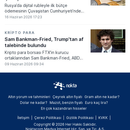
Rusya’da dijital rubleyle ilk bütçe
ödemesinin Çuvaşistan Cumhuriyeti’nde
gerçekleştirildiği bildirildi.
16 Haziran 2026 17:23
KRIPTO PARA
Sam Bankman-Fried, Trump'tan af
talebinde bulundu
Kripto para borsası FTX'in kurucu
ortaklarından Sam Bankman-Fried, ABD
Başkanı Donald Trump'tan resmi olarak af
09 Haziran 2026 09:34
talebinde bulundu.
Altın yorum ve tahminleri
Çeyrek altın fiyatı
Gram altın ne kadar?
Dolar ne kadar?
Mazot, benzin fiyatı
Euro kaç lira?
En çok kazandıran hisseler
İletişim
Çerez Politikası
Gizlilik Politikası
KVKK
Copyright © 2026 Her Hakkı Saklıdır.
Noktacom Medya İnternet Hiz. San. ve Tic. A.Ş.