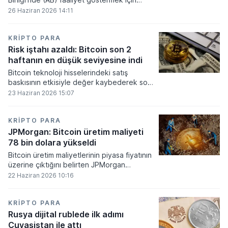
gerekli düzenleyici onayları alamadı.
26 Haziran 2026 14:11
KRIPTO PARA
Risk iştahı azaldı: Bitcoin son 2
haftanın en düşük seviyesine indi
Bitcoin teknoloji hisselerindeki satış
baskısının etkisiyle değer kaybederek son
iki haftanın en düşük seviyesini gördü.
23 Haziran 2026 15:07
KRIPTO PARA
JPMorgan: Bitcoin üretim maliyeti
78 bin dolara yükseldi
Bitcoin üretim maliyetlerinin piyasa fiyatının
üzerine çıktığını belirten JPMorgan
analistleri, madencilik sektöründeki kârlılık
22 Haziran 2026 10:16
oranlarının ciddi bir baskı altına girdiğini
söyledi.
KRIPTO PARA
Rusya dijital rublede ilk adımı
Çuvaşistan ile attı