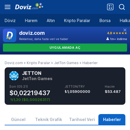
Döviz
Harem
Altın
Kripto Paralar
Borsa
Halka
Doviz.com
»
Kripto Paralar
»
JetTon Games
»
Haberler
JETTON
JetTon Games
Son (05:21)
JETTON/TRY
Hacim
$0,02219437
₺1,05900000
$53.487
%1,20
(
$0,00026317
)
Güncel
Teknik Grafik
Tarihsel Veri
Haberler