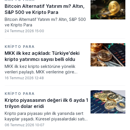
Bitcoin Alternatif Yatırım mı? Altın,
S&P 500 ve Kripto Para
Bitcoin Alternatif Yatırım mı? Altın, S&P 500
ve Kripto Para
24 Temmuz 2026 15:00
KRIPTO PARA
MKK ilk kez açıkladı: Türkiye'deki
kripto yatırımcı sayısı belli oldu
MKK ilk kez kripto sektörüne yönelik
verileri paylaştı. MKK verilerine göre
platformlarda bugüne kadar 5,6 milyon
16 Temmuz 2026 12:48
yatırımcı işlem yaparken, halen kripto
bakiyesi bulunan yatırımcı sayısı 3,2 milyon
olarak belirlendi.
KRIPTO PARA
Kripto piyasasının değeri ilk 6 ayda 1
trilyon dolar eridi
Kripto para piyasası yılın ilk yarısında sert
kayıplar yaşadı. Küresel piyasalardaki satış
baskısı ve artan faiz baskısının etkisiyle
06 Temmuz 2026 10:07
dijital varlıkların toplam değeri 919 milyar