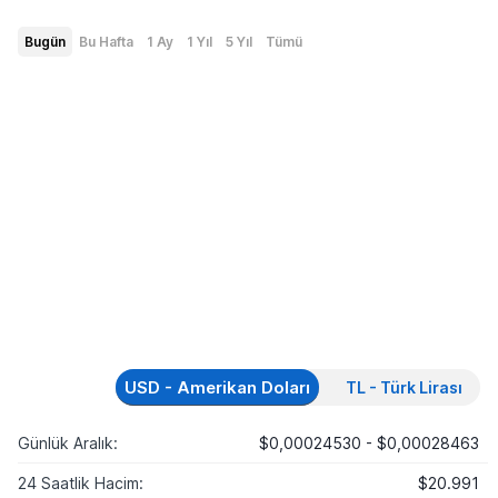
Bugün
Bu Hafta
1 Ay
1 Yıl
5 Yıl
Tümü
USD - Amerikan Doları
TL - Türk Lirası
Günlük Aralık:
$0,00024530 - $0,00028463
24 Saatlik Hacim:
$20.991