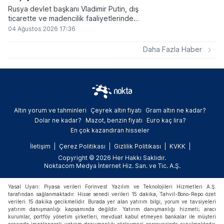
Rusya devlet başkanı Vladimir Putin, dış
ticarette ve madencilik faaliyetlerinde
kripto varlıkların kullanımına onay veren
04 Ağustos 2026 17:36
yeni yasayı imzaladı. Onaylanan bu
düzenleme çerçevesinde madencilikten
Daha Fazla Haber
elde edilen dijital paraların belirli şartlar
altında dolaşımına ve menkul kıymet
alımlarında kullanılmasına olanak sağlanıyor.
Altın yorum ve tahminleri
Çeyrek altın fiyatı
Gram altın ne kadar?
Dolar ne kadar?
Mazot, benzin fiyatı
Euro kaç lira?
En çok kazandıran hisseler
İletişim
Çerez Politikası
Gizlilik Politikası
KVKK
Copyright © 2026 Her Hakkı Saklıdır.
Noktacom Medya İnternet Hiz. San. ve Tic. A.Ş.
Yasal Uyarı: Piyasa verileri Forinvest Yazılım ve Teknolojileri Hizmetleri A.Ş.
tarafından sağlanmaktadır. Hisse senedi verileri 15 dakika, Tahvil-Bono-Repo özet
verileri 15 dakika gecikmelidir. Burada yer alan yatırım bilgi, yorum ve tavsiyeleri
yatırım danışmanlığı kapsamında değildir. Yatırım danışmanlığı hizmeti; aracı
kurumlar, portföy yönetim şirketleri, mevduat kabul etmeyen bankalar ile müşteri