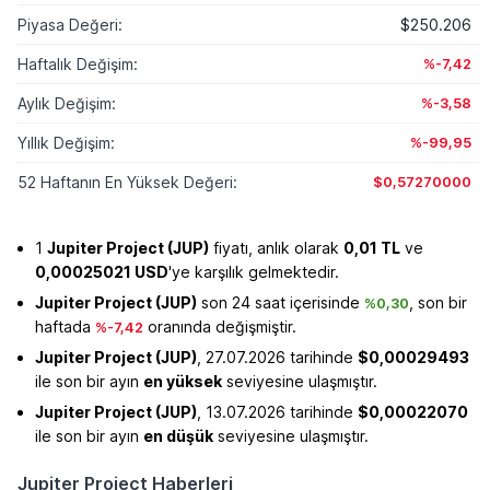
Piyasa Değeri:
$250.206
Haftalık Değişim:
%-7,42
Aylık Değişim:
%-3,58
Yıllık Değişim:
%-99,95
52 Haftanın En Yüksek Değeri:
$0,57270000
1
Jupiter Project (JUP)
fiyatı, anlık olarak
0,01 TL
ve
0,00025021 USD
'ye karşılık gelmektedir.
Jupiter Project (JUP)
son 24 saat içerisinde
, son bir
%0,30
haftada
oranında değişmiştir.
%-7,42
Jupiter Project (JUP)
, 27.07.2026 tarihinde
$0,00029493
ile son bir ayın
en yüksek
seviyesine ulaşmıştır.
Jupiter Project (JUP)
, 13.07.2026 tarihinde
$0,00022070
ile son bir ayın
en düşük
seviyesine ulaşmıştır.
Jupiter Project Haberleri