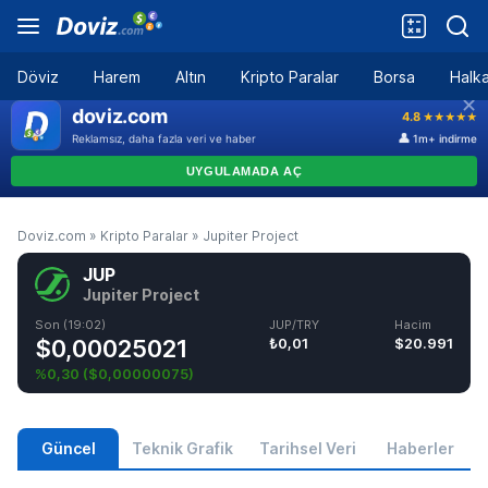
Döviz
Harem
Altın
Kripto Paralar
Borsa
Halka
Doviz.com
»
Kripto Paralar
»
Jupiter Project
JUP
Jupiter Project
Son (19:02)
JUP/TRY
Hacim
$0,00025021
₺0,01
$20.991
%0,30
(
$0,00000075
)
Güncel
Teknik Grafik
Tarihsel Veri
Haberler