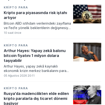
KRIPTO PARA
Kripto para piyasasında risk iştahı
artıyor
Bitcoin ABD istihdam verilerindeki zayıflama
ve Fed'e yönelik beklentilerin değişmesiyle
haftayı yükselişle kapattı. Kripto para
10 saat önce
piyasalarında risk iştahı artarken
yatırımcıların odağı önümüzdeki dönemde
açıklanacak enflasyon rakamlarına ve
KRIPTO PARA
küresel gelişmelere çevrildi.
Arthur Hayes: Yapay zekâ balonu
bitcoin fiyatını 1 milyon dolara
taşıyabilir
Arthur Hayes, yapay zekâ kaynaklı
ekonomik krizin merkez bankalarını para
basmaya zorlayacağını ve bu durumun
05 Ağustos 2026 20:11
bitcoin fiyatını 1 milyon dolara
taşıyabileceğini öngörürken beyaz yakalı iş
kayıplarının tetikleyeceği kredi krizinin
KRIPTO PARA
küresel likidite artışına yol açacağını belirtti
Rusya'da madencilikten elde edilen
ve bitcoinin bu süreçte en hızlı tepki veren
kripto paralarla dış ticaret dönemi
varlık olacağı vurguladı.
başlıyor