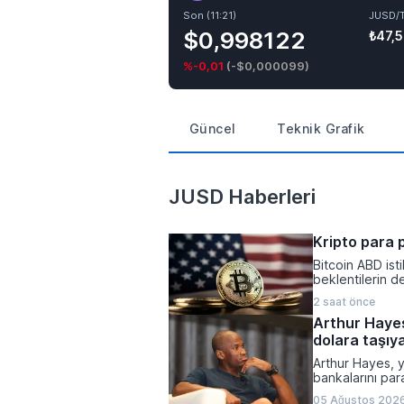
Son (11:21)
JUSD/
$0,998122
₺47,
%-0,01
(
-$0,000099
)
Güncel
Teknik Grafik
JUSD Haberleri
Kripto para p
Bitcoin ABD ist
beklentilerin d
piyasalarında r
2 saat önce
dönemde açıkla
Arthur Hayes
çevrildi.
dolara taşıya
Arthur Hayes, 
bankalarını pa
fiyatını 1 mily
05 Ağustos 2026