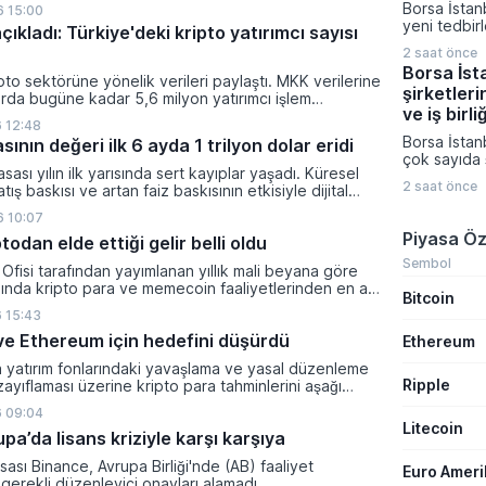
Borsa İstan
 15:00
çalıştığını 
yeni tedbir
çıkladı: Türkiye'deki kripto yatırımcı sayısı
Müslüman ül
duyurdu. K
saldırı amaç
2 saat önce
Platformu ü
gerektiğini 
Borsa İst
açıklamada I
pto sektörüne yönelik verileri paylaştı. MKK verilerine
şirketleri
Enerji ve H
rda bugüne kadar 5,6 milyon yatırımcı işlem
paylarına yö
ve iş birli
 kripto bakiyesi bulunan yatırımcı sayısı 3,2 milyon
 12:48
Ağustos ta
i.
Borsa İstan
sının değeri ilk 6 ayda 1 trilyon dolar eridi
girecek.
çok sayıda ş
sası yılın ilk yarısında sert kayıplar yaşadı. Küresel
teknoloji, u
2 saat önce
tış baskısı ve artan faiz baskısının etkisiyle dijital
farklı sektö
lam değeri 919 milyar 860 milyon dolarlık erime
gerçekleştir
 10:07
birliklerini
Piyasa Öz
todan elde ettiği gelir belli oldu
sonuçlarını
Şirketlerin
Sembol
Ofisi tarafından yayımlanan yıllık mali beyana göre
Platformu 
lında kripto para ve memecoin faaliyetlerinden en az
Bitcoin
veriler aras
gelir elde etti.
ihale kazanı
 15:43
distribütörl
n ve Ethereum için hedefini düşürdü
Ethereum
üretim kapas
yatırımları ö
a yatırım fonlarındaki yavaşlama ve yasal düzenleme
Ripple
zayıflaması üzerine kripto para tahminlerini aşağı
ti.
 09:04
Litecoin
a’da lisans kriziyle karşı karşıya
sası Binance, Avrupa Birliği'nde (AB) faaliyet
Euro Amer
gerekli düzenleyici onayları alamadı.