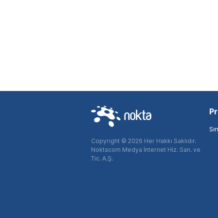
Pr
Si
Copyright © 2026 Her Hakkı Saklıdır.
Noktacom Medya İnternet Hiz. San. ve
Tic. A.Ş.