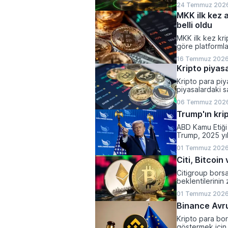
24 Temmuz 2026
MKK ilk kez a
belli oldu
MKK ilk kez kri
göre platformla
yaparken, halen
16 Temmuz 2026
olarak belirlend
Kripto piyasa
Kripto para piya
piyasalardaki sa
varlıkların top
06 Temmuz 2026
kaydetti.
Trump'ın krip
ABD Kamu Etiği 
Trump, 2025 yı
1,2 milyar dolar 
01 Temmuz 2026
Citi, Bitcoi
Citigroup bors
beklentilerinin 
yönlü revize et
01 Temmuz 2026
Binance Avrup
Kripto para bor
göstermek için 