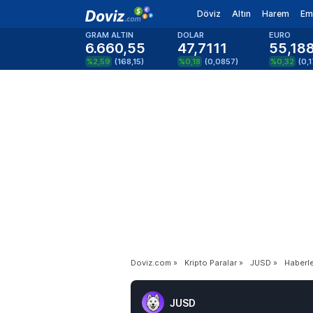
Döviz
Altın
Harem
Em
GRAM ALTIN
DOLAR
EURO
6.660,55
47,7111
55,18
%2,59
(
168,15
)
%0,18
(
0,0857
)
%0,32
(
0,
Doviz.com
»
Kripto Paralar
»
JUSD
»
Haberl
JUSD