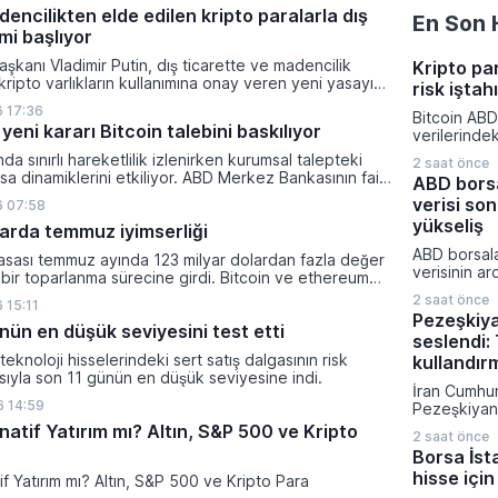
ikleyeceği kredi krizinin küresel likidite artışına yol
encilikten elde edilen kripto paralarla dış
En Son 
ti ve bitcoinin bu süreçte en hızlı tepki veren varlık
mi başlıyor
dı.
şkanı Vladimir Putin, dış ticarette ve madencilik
Kripto pa
 kripto varlıkların kullanımına onay veren yeni yasayı
risk iştah
lanan bu düzenleme çerçevesinde madencilikten
 17:36
Bitcoin ABD
tal paraların belirli şartlar altında dolaşımına ve menkul
yeni kararı Bitcoin talebini baskılıyor
verilerinde
nda kullanılmasına olanak sağlanıyor.
yönelik bekl
ında sınırlı hareketlilik izlenirken kurumsal talepteki
2 saat önce
değişmesiyl
a dinamiklerini etkiliyor. ABD Merkez Bankasının faiz
ABD borsa
kapattı. Kri
da dar bantta seyreden kripto para birimi, düzenleme
verisi son
6 07:58
piyasalarınd
i belirsizliklerle baskı altında kalmaya devam ediyor.
yatırımcıla
yükseliş
klarda temmuz iyimserliği
dönemde aç
ABD borsala
yasası temmuz ayında 123 milyar dolardan fazla değer
rakamlarına
verisinin ar
 bir toparlanma sürecine girdi. Bitcoin ve ethereum
gelişmelere 
yükselirken 
şanan bu yükselişle birlikte toplam piyasa büyüklüğü
2 saat önce
 15:11
artırım olas
ilyar 780 milyon dolar seviyesine ulaştı.
Pezeşkiy
fiyatladı. T
nün en düşük seviyesini test etti
seslendi: 
güçlü perf
ı teknoloji hisselerindeki sert satış dalgasının risk
yukarı taşı
kullandır
asıyla son 11 günün en düşük seviyesine indi.
son yılların
İran Cumhu
elde edildi.
 14:59
Pezeşkiyan d
savaş strate
natif Yatırım mı? Altın, S&P 500 ve Kripto
2 saat önce
diplomatik
Borsa İst
vurgu yapar
hisse için
mesajı verdi
tif Yatırım mı? Altın, S&P 500 ve Kripto Para
hükümetin 