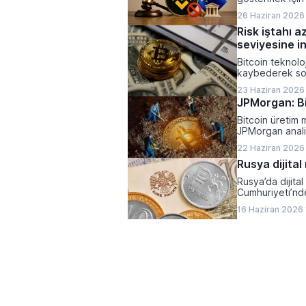
26 Haziran 2026 
Risk iştahı a
seviyesine in
Bitcoin teknoloj
kaybederek son
23 Haziran 2026
JPMorgan: Bi
Bitcoin üretim m
JPMorgan analis
ciddi bir baskı a
22 Haziran 2026
Rusya dijital
Rusya’da dijita
Cumhuriyeti’nde 
16 Haziran 2026