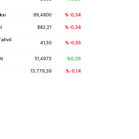
ksi
99,4800
%-0,34
l
$82,21
%-0,34
Tahvil
41,30
%-0,55
ti
51,4973
%0,26
13.779,39
%-0,14