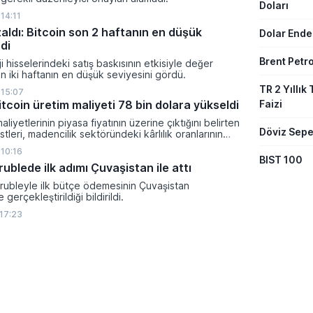
Doları
14:11
zaldı: Bitcoin son 2 haftanın en düşük
Dolar Ende
di
Brent Petro
i hisselerindeki satış baskısının etkisiyle değer
 iki haftanın en düşük seviyesini gördü.
TR 2 Yıllık 
 15:07
Faizi
tcoin üretim maliyeti 78 bin dolara yükseldi
aliyetlerinin piyasa fiyatının üzerine çıktığını belirten
Döviz Sepe
tleri, madencilik sektöründeki kârlılık oranlarının
ltına girdiğini söyledi.
 10:16
BIST 100
 rublede ilk adımı Çuvaşistan ile attı
l rubleyle ilk bütçe ödemesinin Çuvaşistan
gerçekleştirildiği bildirildi.
 17:23