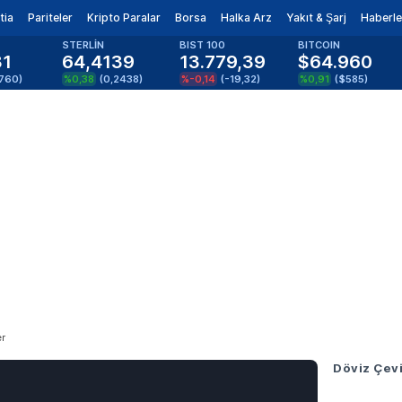
tia
Pariteler
Kripto Paralar
Borsa
Halka Arz
Yakıt & Şarj
Haberle
STERLİN
BIST 100
BITCOIN
81
64,4139
13.779,39
$64.960
1760
)
%0,38
(
0,2438
)
%-0,14
(
-19,32
)
%0,91
(
$585
)
er
Döviz Çevi