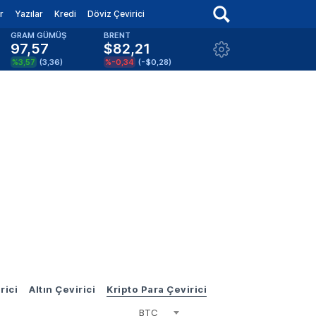
r
Yazılar
Kredi
Döviz Çevirici
GRAM GÜMÜŞ
BRENT
97,57
$82,21
%3,57
(
3,36
)
%-0,34
(
-$0,28
)
rici
Altın Çevirici
Kripto Para Çevirici
BTC