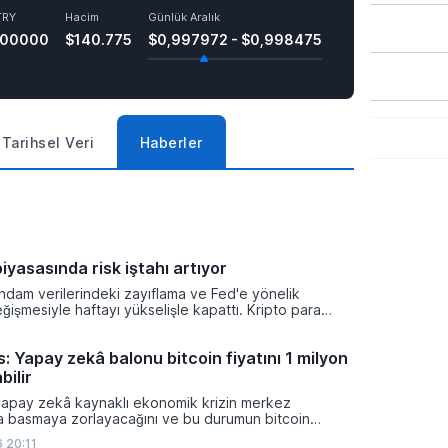
TRY
Hacim
Günlük Aralık
500000
$140.775
$0,997972 - $0,998475
Tarihsel Veri
Haberler
iyasasında risk iştahı artıyor
ihdam verilerindeki zayıflama ve Fed'e yönelik
eğişmesiyle haftayı yükselişle kapattı. Kripto para
isk iştahı artarken yatırımcıların odağı önümüzdeki
nacak enflasyon rakamlarına ve küresel gelişmelere
: Yapay zekâ balonu bitcoin fiyatını 1 milyon
bilir
yapay zekâ kaynaklı ekonomik krizin merkez
ra basmaya zorlayacağını ve bu durumun bitcoin
on dolara taşıyabileceğini öngörürken beyaz yakalı iş
 20:11