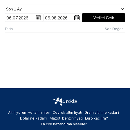
06.07.2026
06.08.2026
Verileri Getir
Tarih
Son Değer
Altın yorum ve tahminleri
Çeyrek altın fiyatı
Gram altın ne kadar?
Dolar ne kadar?
Mazot, benzin fiyatı
Euro kaç lira?
En çok kazandıran hisseler