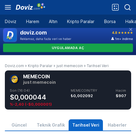
Döviz
Harem
Altın
Kripto Paralar
Borsa
Halka
Doviz.com
»
Kripto Paralar
»
just memecoin
»
Tarihsel Veri
MEMECOIN
just memecoin
Son (16:04)
MEMECOIN/TRY
Hacim
$0,000044
₺0,002092
$907
%-2,40
(
-$0,000001
)
Güncel
Teknik Grafik
Tarihsel Veri
Haberler