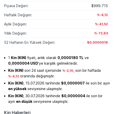
Piyasa Değeri:
$999.715
Haftalık Değişim:
%-4,12
Aylık Değişim:
%-41,52
Yıllık Değişim:
%-72,63
52 Haftanın En Yüksek Değeri:
$0,0000016
1
Kin (KIN)
fiyatı, anlık olarak
0,0000180 TL
ve
0,0000004 USD
'ye karşılık gelmektedir.
Kin (KIN)
son 24 saat içerisinde
, son bir haftada
%-2,10
oranında değişmiştir.
%-4,12
Kin (KIN)
, 15.07.2026 tarihinde
$0,0000007
ile son bir ayın
en yüksek
seviyesine ulaşmıştır.
Kin (KIN)
, 30.07.2026 tarihinde
$0,0000004
ile son bir
ayın
en düşük
seviyesine ulaşmıştır.
Kin Haberleri