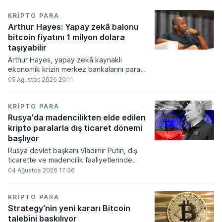
KRIPTO PARA
Arthur Hayes: Yapay zekâ balonu
bitcoin fiyatını 1 milyon dolara
taşıyabilir
Arthur Hayes, yapay zekâ kaynaklı
ekonomik krizin merkez bankalarını para
basmaya zorlayacağını ve bu durumun
05 Ağustos 2026 20:11
bitcoin fiyatını 1 milyon dolara
taşıyabileceğini öngörürken beyaz yakalı iş
kayıplarının tetikleyeceği kredi krizinin
KRIPTO PARA
küresel likidite artışına yol açacağını belirtti
Rusya'da madencilikten elde edilen
ve bitcoinin bu süreçte en hızlı tepki veren
kripto paralarla dış ticaret dönemi
varlık olacağı vurguladı.
başlıyor
Rusya devlet başkanı Vladimir Putin, dış
ticarette ve madencilik faaliyetlerinde
kripto varlıkların kullanımına onay veren
04 Ağustos 2026 17:36
yeni yasayı imzaladı. Onaylanan bu
düzenleme çerçevesinde madencilikten
elde edilen dijital paraların belirli şartlar
KRIPTO PARA
altında dolaşımına ve menkul kıymet
Strategy'nin yeni kararı Bitcoin
alımlarında kullanılmasına olanak sağlanıyor.
talebini baskılıyor