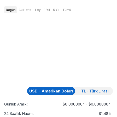
Bugün
Bu Hafta
1 Ay
1 Yıl
5 Yıl
Tümü
USD - Amerikan Doları
TL - Türk Lirası
Günlük Aralık:
$0,0000004 - $0,0000004
24 Saatlik Hacim:
$1.485