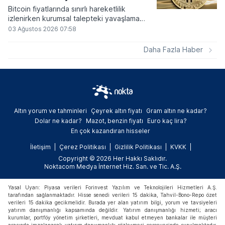
Bitcoin fiyatlarında sınırlı hareketlilik
izlenirken kurumsal talepteki yavaşlama
piyasa dinamiklerini etkiliyor. ABD Merkez
03 Ağustos 2026 07:58
Bankasının faiz kararı sonrasında dar bantta
seyreden kripto para birimi, düzenleme
Daha Fazla Haber
çalışmalarındaki belirsizliklerle baskı altında
kalmaya devam ediyor.
Altın yorum ve tahminleri
Çeyrek altın fiyatı
Gram altın ne kadar?
Dolar ne kadar?
Mazot, benzin fiyatı
Euro kaç lira?
En çok kazandıran hisseler
İletişim
Çerez Politikası
Gizlilik Politikası
KVKK
Copyright © 2026 Her Hakkı Saklıdır.
Noktacom Medya İnternet Hiz. San. ve Tic. A.Ş.
Yasal Uyarı: Piyasa verileri Forinvest Yazılım ve Teknolojileri Hizmetleri A.Ş.
tarafından sağlanmaktadır. Hisse senedi verileri 15 dakika, Tahvil-Bono-Repo özet
verileri 15 dakika gecikmelidir. Burada yer alan yatırım bilgi, yorum ve tavsiyeleri
yatırım danışmanlığı kapsamında değildir. Yatırım danışmanlığı hizmeti; aracı
kurumlar, portföy yönetim şirketleri, mevduat kabul etmeyen bankalar ile müşteri