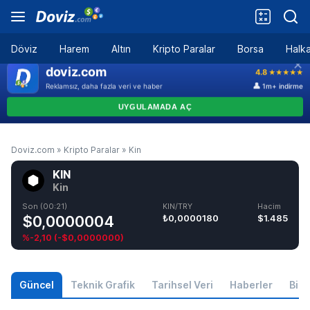
Döviz
Harem
Altın
Kripto Paralar
Borsa
Halka
Doviz.com
»
Kripto Paralar
»
Kin
KIN
Kin
Son (00:21)
KIN/TRY
Hacim
$0,0000004
₺0,0000180
$1.485
%-2,10
(
-$0,0000000
)
Güncel
Teknik Grafik
Tarihsel Veri
Haberler
Bilgi