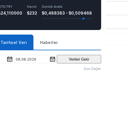
KITE/TRY
Hacim
Günlük Aralık
₺24,110000
$232
$0,488383 - $0,509468
Tarihsel Veri
Haberler
08.08.2026
Verileri Getir
Son Değer