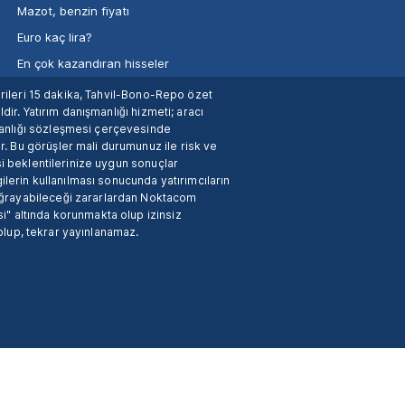
Mazot, benzin fiyatı
Euro kaç lira?
En çok kazandıran hisseler
verileri 15 dakika, Tahvil-Bono-Repo özet
dir. Yatırım danışmanlığı hizmeti; aracı
manlığı sözleşmesi çerçevesinde
. Bu görüşler mali durumunuz ile risk ve
si beklentilerinize uygun sonuçlar
ilerin kullanılması sonucunda yatırımcıların
 uğrayabileceği zararlardan Noktacom
i" altında korunmakta olup izinsiz
 olup, tekrar yayınlanamaz.