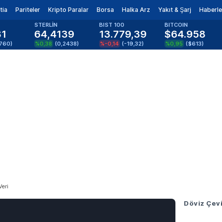
tia
Pariteler
Kripto Paralar
Borsa
Halka Arz
Yakıt & Şarj
Haberle
STERLİN
BIST 100
BITCOIN
81
64,4139
13.779,39
$64.958
1760
)
%0,38
(
0,2438
)
%-0,14
(
-19,32
)
%0,95
(
$613
)
Veri
Döviz Çevi