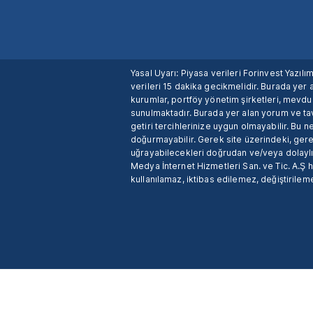
Yasal Uyarı: Piyasa verileri Forinvest Yazıl
verileri 15 dakika gecikmelidir. Burada yer a
kurumlar, portföy yönetim şirketleri, mevd
sunulmaktadır. Burada yer alan yorum ve tav
getiri tercihlerinize uygun olmayabilir. Bu 
doğurmayabilir. Gerek site üzerindeki, gerek
uğrayabilecekleri doğrudan ve/veya dolaylı
Medya İnternet Hizmetleri San. ve Tic. A.Ş 
kullanılamaz, iktibas edilemez, değiştirileme
X