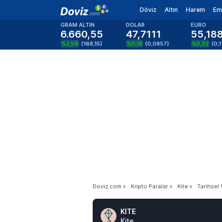
Döviz
Altın
Harem
Em
GRAM ALTIN
DOLAR
EURO
6.660,55
47,7111
55,18
%2,59
(
168,15
)
%0,18
(
0,0857
)
%0,32
(
0,
Doviz.com
»
Kripto Paralar
»
Kite
»
Tarihsel 
KITE
Kite