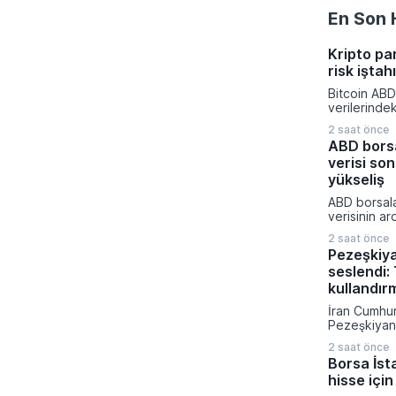
En Son 
Kripto pa
risk iştah
Bitcoin ABD
verilerinde
yönelik bekl
2 saat önce
değişmesiyl
ABD borsa
kapattı. Kri
verisi son
piyasalarınd
yatırımcıla
yükseliş
dönemde aç
ABD borsala
rakamlarına
verisinin ar
gelişmelere 
yükselirken 
2 saat önce
artırım olas
Pezeşkiy
fiyatladı. T
seslendi: 
güçlü perf
yukarı taşı
kullandır
son yılların
İran Cumhu
elde edildi.
Pezeşkiyan d
savaş strate
2 saat önce
diplomatik
Borsa İst
vurgu yapar
hisse için
mesajı verdi
hükümetin 