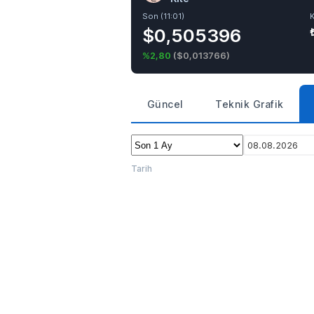
Son (11:01)
$0,505396
%2,80
(
$0,013766
)
Güncel
Teknik Grafik
08.08.2026
Tarih