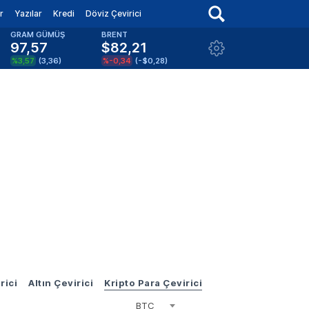
r
Yazılar
Kredi
Döviz Çevirici
GRAM GÜMÜŞ
BRENT
97,57
$82,21
%3,57
(
3,36
)
%-0,34
(
-$0,28
)
rici
Altın Çevirici
Kripto Para Çevirici
BTC