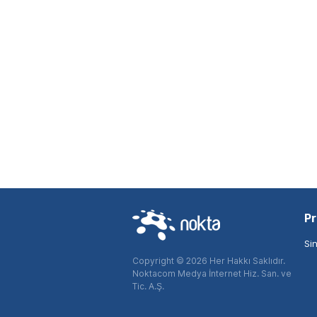
Pr
Si
Copyright © 2026 Her Hakkı Saklıdır.
Noktacom Medya İnternet Hiz. San. ve
Tic. A.Ş.