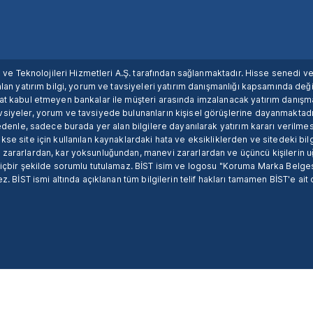
ım ve Teknolojileri Hizmetleri A.Ş. tarafından sağlanmaktadır. Hisse senedi 
lan yatırım bilgi, yorum ve tavsiyeleri yatırım danışmanlığı kapsamında değil
uat kabul etmeyen bankalar ile müşteri arasında imzalanacak yatırım danış
siyeler, yorum ve tavsiyede bulunanların kişisel görüşlerine dayanmaktadır
nedenle, sadece burada yer alan bilgilere dayanılarak yatırım kararı verilme
se site için kullanılan kaynaklardaki hata ve eksikliklerden ve sitedeki bilg
 zararlardan, kar yoksunluğundan, manevi zararlardan ve üçüncü kişilerin
hiçbir şekilde sorumlu tutulamaz. BİST isim ve logosu "Koruma Marka Belges
z. BİST ismi altında açıklanan tüm bilgilerin telif hakları tamamen BİST'e ait