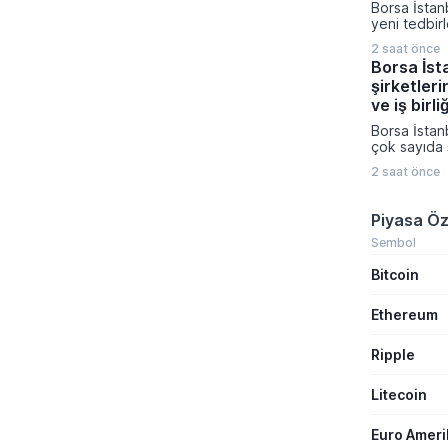
Borsa İstan
çalıştığını 
yeni tedbir
Müslüman ül
duyurdu. K
saldırı amaç
2 saat önce
Platformu ü
gerektiğini 
Borsa İst
açıklamada I
şirketleri
Enerji ve H
paylarına yö
ve iş birli
Ağustos ta
Borsa İstan
girecek.
çok sayıda ş
teknoloji, u
2 saat önce
farklı sektö
gerçekleştir
birliklerini
Piyasa Öz
sonuçlarını
Şirketlerin
Sembol
Platformu 
Bitcoin
veriler aras
ihale kazanı
distribütörl
Ethereum
üretim kapas
yatırımları ö
Ripple
Litecoin
Euro Amer