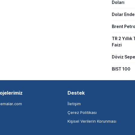
Doları
Dolar Ende
Brent Petro
TR 2 Yıllık 
Faizi
Döviz Sepe
BIST 100
ojelerimiz
Destek
nemalar.com
İletişim
Çerez Politikası
Kişisel Verilerin Korunması