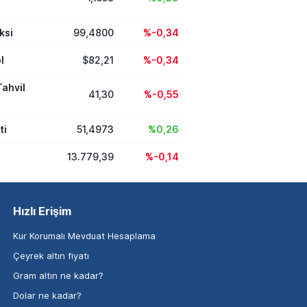
ksi
99,4800
%-0,34
l
$82,21
%-0,34
Tahvil
41,30
%-0,55
ti
51,4973
%0,26
13.779,39
%-0,14
Hızlı Erişim
Kur Korumalı Mevduat Hesaplama
Çeyrek altın fiyatı
Gram altın ne kadar?
Dolar ne kadar?