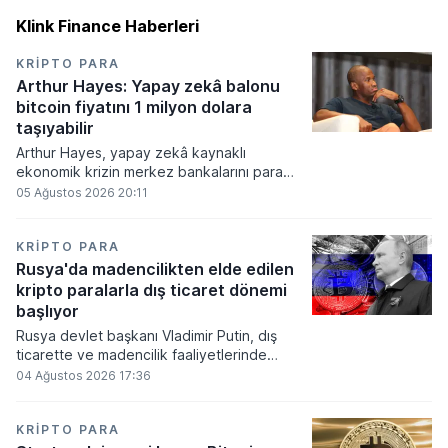
Klink Finance Haberleri
KRIPTO PARA
Arthur Hayes: Yapay zekâ balonu
bitcoin fiyatını 1 milyon dolara
taşıyabilir
Arthur Hayes, yapay zekâ kaynaklı
ekonomik krizin merkez bankalarını para
basmaya zorlayacağını ve bu durumun
05 Ağustos 2026 20:11
bitcoin fiyatını 1 milyon dolara
taşıyabileceğini öngörürken beyaz yakalı iş
kayıplarının tetikleyeceği kredi krizinin
KRIPTO PARA
küresel likidite artışına yol açacağını belirtti
Rusya'da madencilikten elde edilen
ve bitcoinin bu süreçte en hızlı tepki veren
kripto paralarla dış ticaret dönemi
varlık olacağı vurguladı.
başlıyor
Rusya devlet başkanı Vladimir Putin, dış
ticarette ve madencilik faaliyetlerinde
kripto varlıkların kullanımına onay veren
04 Ağustos 2026 17:36
yeni yasayı imzaladı. Onaylanan bu
düzenleme çerçevesinde madencilikten
elde edilen dijital paraların belirli şartlar
KRIPTO PARA