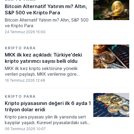
Bitcoin Alternatif Yatırım mı? Altın,
S&P 500 ve Kripto Para
Bitcoin Alternatif Yatırım mı? Altın, S&P 500
ve Kripto Para
24 Temmuz 2026 15:00
KRIPTO PARA
MKK ilk kez açıkladı: Türkiye'deki
kripto yatırımcı sayısı belli oldu
MKK ilk kez kripto sektörüne yönelik
verileri paylaştı. MKK verilerine göre
platformlarda bugüne kadar 5,6 milyon
16 Temmuz 2026 12:48
yatırımcı işlem yaparken, halen kripto
bakiyesi bulunan yatırımcı sayısı 3,2 milyon
olarak belirlendi.
KRIPTO PARA
Kripto piyasasının değeri ilk 6 ayda 1
trilyon dolar eridi
Kripto para piyasası yılın ilk yarısında sert
kayıplar yaşadı. Küresel piyasalardaki satış
baskısı ve artan faiz baskısının etkisiyle
06 Temmuz 2026 10:07
dijital varlıkların toplam değeri 919 milyar