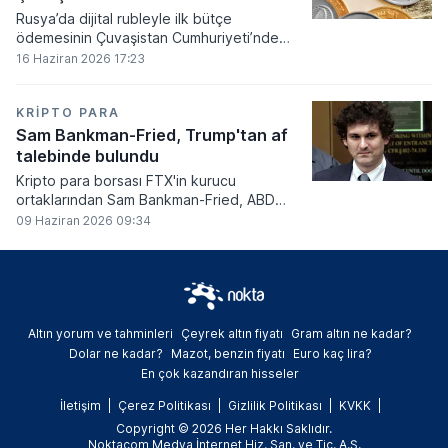
Rusya’da dijital rubleyle ilk bütçe
ödemesinin Çuvaşistan Cumhuriyeti’nde
gerçekleştirildiği bildirildi.
16 Haziran 2026 17:23
KRIPTO PARA
Sam Bankman-Fried, Trump'tan af
talebinde bulundu
Kripto para borsası FTX'in kurucu
ortaklarından Sam Bankman-Fried, ABD
Başkanı Donald Trump'tan resmi olarak af
09 Haziran 2026 09:34
talebinde bulundu.
Altın yorum ve tahminleri
Çeyrek altın fiyatı
Gram altın ne kadar?
Dolar ne kadar?
Mazot, benzin fiyatı
Euro kaç lira?
En çok kazandıran hisseler
İletişim
Çerez Politikası
Gizlilik Politikası
KVKK
Copyright © 2026 Her Hakkı Saklıdır.
Noktacom Medya İnternet Hiz. San. ve Tic. A.Ş.