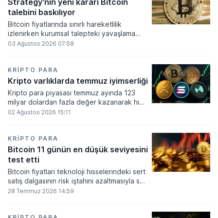
altında dolaşımına ve menkul kıymet
Strategy'nin yeni kararı Bitcoin
alımlarında kullanılmasına olanak sağlanıyor.
talebini baskılıyor
Bitcoin fiyatlarında sınırlı hareketlilik
izlenirken kurumsal talepteki yavaşlama
piyasa dinamiklerini etkiliyor. ABD Merkez
03 Ağustos 2026 07:58
Bankasının faiz kararı sonrasında dar bantta
seyreden kripto para birimi, düzenleme
çalışmalarındaki belirsizliklerle baskı altında
KRIPTO PARA
kalmaya devam ediyor.
Kripto varlıklarda temmuz iyimserliği
Kripto para piyasası temmuz ayında 123
milyar dolardan fazla değer kazanarak hızlı
bir toparlanma sürecine girdi. Bitcoin ve
02 Ağustos 2026 15:11
ethereum öncülüğünde yaşanan bu
yükselişle birlikte toplam piyasa büyüklüğü
2 trilyon 159 milyar 780 milyon dolar
KRIPTO PARA
seviyesine ulaştı.
Bitcoin 11 günün en düşük seviyesini
test etti
Bitcoin fiyatları teknoloji hisselerindeki sert
satış dalgasının risk iştahını azaltmasıyla son
11 günün en düşük seviyesine indi.
28 Temmuz 2026 14:59
KRIPTO PARA