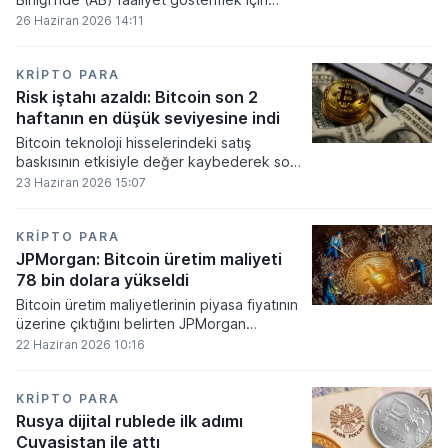
gerekli düzenleyici onayları alamadı.
26 Haziran 2026 14:11
KRIPTO PARA
Risk iştahı azaldı: Bitcoin son 2
haftanın en düşük seviyesine indi
Bitcoin teknoloji hisselerindeki satış
baskısının etkisiyle değer kaybederek son
iki haftanın en düşük seviyesini gördü.
23 Haziran 2026 15:07
KRIPTO PARA
JPMorgan: Bitcoin üretim maliyeti
78 bin dolara yükseldi
Bitcoin üretim maliyetlerinin piyasa fiyatının
üzerine çıktığını belirten JPMorgan
analistleri, madencilik sektöründeki kârlılık
22 Haziran 2026 10:16
oranlarının ciddi bir baskı altına girdiğini
söyledi.
KRIPTO PARA
Rusya dijital rublede ilk adımı
Çuvaşistan ile attı