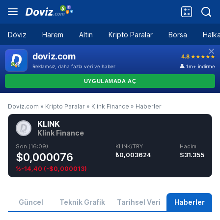
Döviz
Harem
Altın
Kripto Paralar
Borsa
Halka
Doviz.com
»
Kripto Paralar
»
Klink Finance
»
Haberler
KLINK
Klink Finance
Son (16:09)
KLINK/TRY
Hacim
$0,000076
₺0,003624
$31.355
%-14,40
(
-$0,000013
)
Güncel
Teknik Grafik
Tarihsel Veri
Haberler