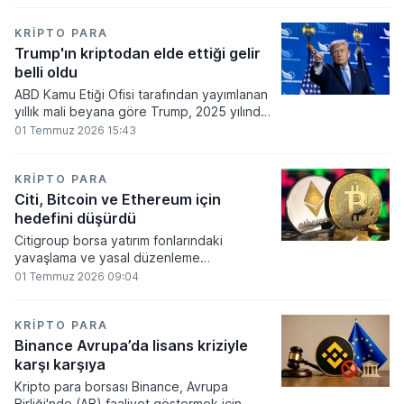
860 milyon dolarlık erime kaydetti.
KRIPTO PARA
Trump'ın kriptodan elde ettiği gelir
belli oldu
ABD Kamu Etiği Ofisi tarafından yayımlanan
yıllık mali beyana göre Trump, 2025 yılında
kripto para ve memecoin faaliyetlerinden
01 Temmuz 2026 15:43
en az 1,2 milyar dolar gelir elde etti.
KRIPTO PARA
Citi, Bitcoin ve Ethereum için
hedefini düşürdü
Citigroup borsa yatırım fonlarındaki
yavaşlama ve yasal düzenleme
beklentilerinin zayıflaması üzerine kripto
01 Temmuz 2026 09:04
para tahminlerini aşağı yönlü revize etti.
KRIPTO PARA
Binance Avrupa’da lisans kriziyle
karşı karşıya
Kripto para borsası Binance, Avrupa
Birliği'nde (AB) faaliyet göstermek için