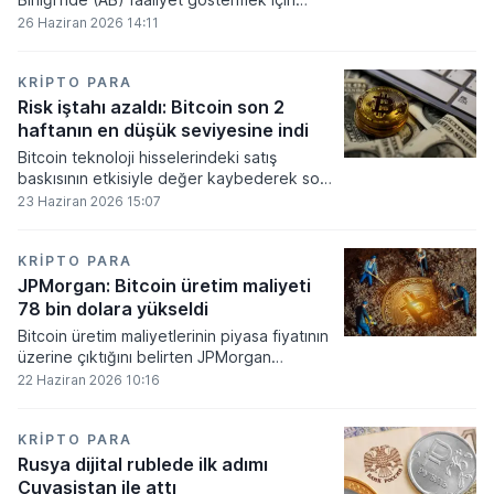
gerekli düzenleyici onayları alamadı.
26 Haziran 2026 14:11
KRIPTO PARA
Risk iştahı azaldı: Bitcoin son 2
haftanın en düşük seviyesine indi
Bitcoin teknoloji hisselerindeki satış
baskısının etkisiyle değer kaybederek son
iki haftanın en düşük seviyesini gördü.
23 Haziran 2026 15:07
KRIPTO PARA
JPMorgan: Bitcoin üretim maliyeti
78 bin dolara yükseldi
Bitcoin üretim maliyetlerinin piyasa fiyatının
üzerine çıktığını belirten JPMorgan
analistleri, madencilik sektöründeki kârlılık
22 Haziran 2026 10:16
oranlarının ciddi bir baskı altına girdiğini
söyledi.
KRIPTO PARA
Rusya dijital rublede ilk adımı
Çuvaşistan ile attı