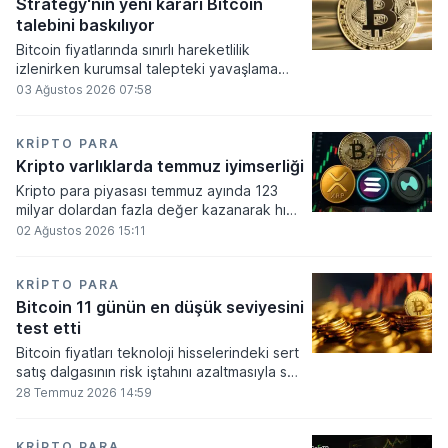
altında dolaşımına ve menkul kıymet
Strategy'nin yeni kararı Bitcoin
alımlarında kullanılmasına olanak sağlanıyor.
talebini baskılıyor
Bitcoin fiyatlarında sınırlı hareketlilik
izlenirken kurumsal talepteki yavaşlama
piyasa dinamiklerini etkiliyor. ABD Merkez
03 Ağustos 2026 07:58
Bankasının faiz kararı sonrasında dar bantta
seyreden kripto para birimi, düzenleme
çalışmalarındaki belirsizliklerle baskı altında
KRIPTO PARA
kalmaya devam ediyor.
Kripto varlıklarda temmuz iyimserliği
Kripto para piyasası temmuz ayında 123
milyar dolardan fazla değer kazanarak hızlı
bir toparlanma sürecine girdi. Bitcoin ve
02 Ağustos 2026 15:11
ethereum öncülüğünde yaşanan bu
yükselişle birlikte toplam piyasa büyüklüğü
2 trilyon 159 milyar 780 milyon dolar
KRIPTO PARA
seviyesine ulaştı.
Bitcoin 11 günün en düşük seviyesini
test etti
Bitcoin fiyatları teknoloji hisselerindeki sert
satış dalgasının risk iştahını azaltmasıyla son
11 günün en düşük seviyesine indi.
28 Temmuz 2026 14:59
KRIPTO PARA