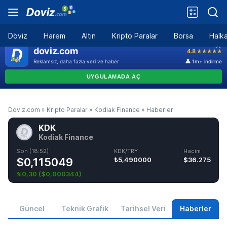
Döviz
Harem
Altın
Kripto Paralar
Borsa
Halka
Doviz.com
»
Kripto Paralar
»
Kodiak Finance
»
Haberler
KDK
Kodiak Finance
Son (18:52)
KDK/TRY
Hacim
$0,115049
₺5,490000
$36.275
%0,30
(
$0,000344
)
Güncel
Teknik Grafik
Tarihsel Veri
Haberler