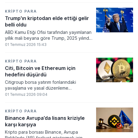
860 milyon dolarlık erime kaydetti.
KRIPTO PARA
Trump'ın kriptodan elde ettiği gelir
belli oldu
ABD Kamu Etiği Ofisi tarafından yayımlanan
yıllık mali beyana göre Trump, 2025 yılında
kripto para ve memecoin faaliyetlerinden
01 Temmuz 2026 15:43
en az 1,2 milyar dolar gelir elde etti.
KRIPTO PARA
Citi, Bitcoin ve Ethereum için
hedefini düşürdü
Citigroup borsa yatırım fonlarındaki
yavaşlama ve yasal düzenleme
beklentilerinin zayıflaması üzerine kripto
01 Temmuz 2026 09:04
para tahminlerini aşağı yönlü revize etti.
KRIPTO PARA
Binance Avrupa’da lisans kriziyle
karşı karşıya
Kripto para borsası Binance, Avrupa
Birliği'nde (AB) faaliyet göstermek için