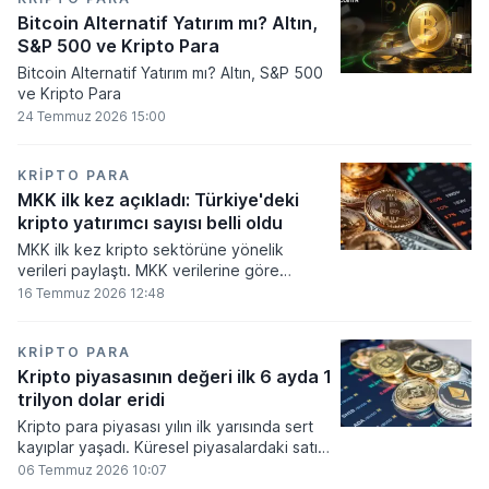
Bitcoin Alternatif Yatırım mı? Altın,
S&P 500 ve Kripto Para
Bitcoin Alternatif Yatırım mı? Altın, S&P 500
ve Kripto Para
24 Temmuz 2026 15:00
KRIPTO PARA
MKK ilk kez açıkladı: Türkiye'deki
kripto yatırımcı sayısı belli oldu
MKK ilk kez kripto sektörüne yönelik
verileri paylaştı. MKK verilerine göre
platformlarda bugüne kadar 5,6 milyon
16 Temmuz 2026 12:48
yatırımcı işlem yaparken, halen kripto
bakiyesi bulunan yatırımcı sayısı 3,2 milyon
olarak belirlendi.
KRIPTO PARA
Kripto piyasasının değeri ilk 6 ayda 1
trilyon dolar eridi
Kripto para piyasası yılın ilk yarısında sert
kayıplar yaşadı. Küresel piyasalardaki satış
baskısı ve artan faiz baskısının etkisiyle
06 Temmuz 2026 10:07
dijital varlıkların toplam değeri 919 milyar