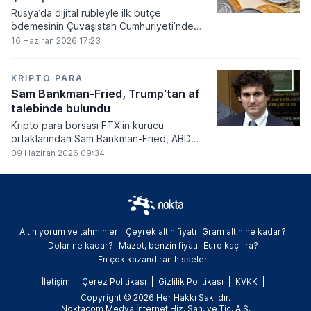
Rusya’da dijital rubleyle ilk bütçe
ödemesinin Çuvaşistan Cumhuriyeti’nde
gerçekleştirildiği bildirildi.
16 Haziran 2026 17:23
KRIPTO PARA
Sam Bankman-Fried, Trump'tan af
talebinde bulundu
Kripto para borsası FTX'in kurucu
ortaklarından Sam Bankman-Fried, ABD
Başkanı Donald Trump'tan resmi olarak af
09 Haziran 2026 09:34
talebinde bulundu.
Altın yorum ve tahminleri
Çeyrek altın fiyatı
Gram altın ne kadar?
Dolar ne kadar?
Mazot, benzin fiyatı
Euro kaç lira?
En çok kazandıran hisseler
İletişim
Çerez Politikası
Gizlilik Politikası
KVKK
Copyright © 2026 Her Hakkı Saklıdır.
Noktacom Medya İnternet Hiz. San. ve Tic. A.Ş.