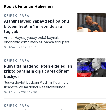
Kodiak Finance Haberleri
KRIPTO PARA
Arthur Hayes: Yapay zekâ balonu
bitcoin fiyatını 1 milyon dolara
taşıyabilir
Arthur Hayes, yapay zekâ kaynaklı
ekonomik krizin merkez bankalarını para
basmaya zorlayacağını ve bu durumun
05 Ağustos 2026 20:11
bitcoin fiyatını 1 milyon dolara
taşıyabileceğini öngörürken beyaz yakalı iş
kayıplarının tetikleyeceği kredi krizinin
KRIPTO PARA
küresel likidite artışına yol açacağını belirtti
Rusya'da madencilikten elde edilen
ve bitcoinin bu süreçte en hızlı tepki veren
kripto paralarla dış ticaret dönemi
varlık olacağı vurguladı.
başlıyor
Rusya devlet başkanı Vladimir Putin, dış
ticarette ve madencilik faaliyetlerinde
kripto varlıkların kullanımına onay veren
04 Ağustos 2026 17:36
yeni yasayı imzaladı. Onaylanan bu
düzenleme çerçevesinde madencilikten
elde edilen dijital paraların belirli şartlar
KRIPTO PARA