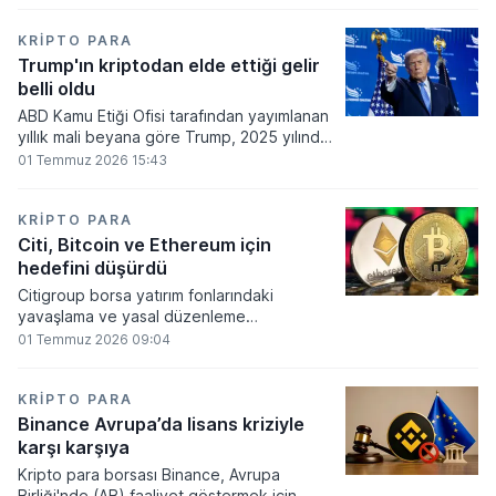
860 milyon dolarlık erime kaydetti.
KRIPTO PARA
Trump'ın kriptodan elde ettiği gelir
belli oldu
ABD Kamu Etiği Ofisi tarafından yayımlanan
yıllık mali beyana göre Trump, 2025 yılında
kripto para ve memecoin faaliyetlerinden
01 Temmuz 2026 15:43
en az 1,2 milyar dolar gelir elde etti.
KRIPTO PARA
Citi, Bitcoin ve Ethereum için
hedefini düşürdü
Citigroup borsa yatırım fonlarındaki
yavaşlama ve yasal düzenleme
beklentilerinin zayıflaması üzerine kripto
01 Temmuz 2026 09:04
para tahminlerini aşağı yönlü revize etti.
KRIPTO PARA
Binance Avrupa’da lisans kriziyle
karşı karşıya
Kripto para borsası Binance, Avrupa
Birliği'nde (AB) faaliyet göstermek için