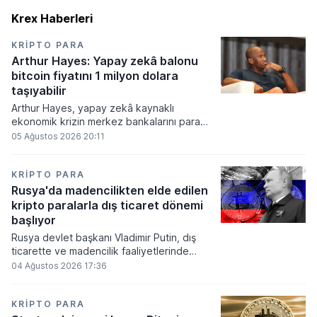
Krex Haberleri
KRIPTO PARA
Arthur Hayes: Yapay zekâ balonu
bitcoin fiyatını 1 milyon dolara
taşıyabilir
Arthur Hayes, yapay zekâ kaynaklı
ekonomik krizin merkez bankalarını para
basmaya zorlayacağını ve bu durumun
05 Ağustos 2026 20:11
bitcoin fiyatını 1 milyon dolara
taşıyabileceğini öngörürken beyaz yakalı iş
kayıplarının tetikleyeceği kredi krizinin
KRIPTO PARA
küresel likidite artışına yol açacağını belirtti
Rusya'da madencilikten elde edilen
ve bitcoinin bu süreçte en hızlı tepki veren
kripto paralarla dış ticaret dönemi
varlık olacağı vurguladı.
başlıyor
Rusya devlet başkanı Vladimir Putin, dış
ticarette ve madencilik faaliyetlerinde
kripto varlıkların kullanımına onay veren
04 Ağustos 2026 17:36
yeni yasayı imzaladı. Onaylanan bu
düzenleme çerçevesinde madencilikten
elde edilen dijital paraların belirli şartlar
KRIPTO PARA