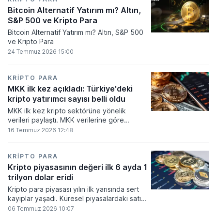
Bitcoin Alternatif Yatırım mı? Altın,
S&P 500 ve Kripto Para
Bitcoin Alternatif Yatırım mı? Altın, S&P 500
ve Kripto Para
24 Temmuz 2026 15:00
KRIPTO PARA
MKK ilk kez açıkladı: Türkiye'deki
kripto yatırımcı sayısı belli oldu
MKK ilk kez kripto sektörüne yönelik
verileri paylaştı. MKK verilerine göre
platformlarda bugüne kadar 5,6 milyon
16 Temmuz 2026 12:48
yatırımcı işlem yaparken, halen kripto
bakiyesi bulunan yatırımcı sayısı 3,2 milyon
olarak belirlendi.
KRIPTO PARA
Kripto piyasasının değeri ilk 6 ayda 1
trilyon dolar eridi
Kripto para piyasası yılın ilk yarısında sert
kayıplar yaşadı. Küresel piyasalardaki satış
baskısı ve artan faiz baskısının etkisiyle
06 Temmuz 2026 10:07
dijital varlıkların toplam değeri 919 milyar