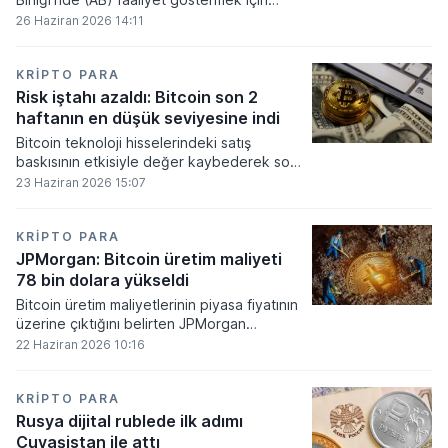
gerekli düzenleyici onayları alamadı.
26 Haziran 2026 14:11
KRIPTO PARA
Risk iştahı azaldı: Bitcoin son 2
haftanın en düşük seviyesine indi
Bitcoin teknoloji hisselerindeki satış
baskısının etkisiyle değer kaybederek son
iki haftanın en düşük seviyesini gördü.
23 Haziran 2026 15:07
KRIPTO PARA
JPMorgan: Bitcoin üretim maliyeti
78 bin dolara yükseldi
Bitcoin üretim maliyetlerinin piyasa fiyatının
üzerine çıktığını belirten JPMorgan
analistleri, madencilik sektöründeki kârlılık
22 Haziran 2026 10:16
oranlarının ciddi bir baskı altına girdiğini
söyledi.
KRIPTO PARA
Rusya dijital rublede ilk adımı
Çuvaşistan ile attı