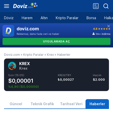
Döviz
Harem
Altın
Kripto Paralar
Borsa
Halka
Doviz.com
»
Kripto Paralar
»
Krex
»
Haberler
KREX
Krex
Son (15:05)
KREX/TRY
Hacim
$0,00001
₺0,00027
$2.000
%4,90
(
$0,00000
)
Güncel
Teknik Grafik
Tarihsel Veri
Haberler