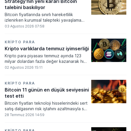
altında dolaşımına ve menkul kıymet
Strategy'nin yeni kararı Bitcoin
alımlarında kullanılmasına olanak sağlanıyor.
talebini baskılıyor
Bitcoin fiyatlarında sınırlı hareketlilik
izlenirken kurumsal talepteki yavaşlama
piyasa dinamiklerini etkiliyor. ABD Merkez
03 Ağustos 2026 07:58
Bankasının faiz kararı sonrasında dar bantta
seyreden kripto para birimi, düzenleme
çalışmalarındaki belirsizliklerle baskı altında
KRIPTO PARA
kalmaya devam ediyor.
Kripto varlıklarda temmuz iyimserliği
Kripto para piyasası temmuz ayında 123
milyar dolardan fazla değer kazanarak hızlı
bir toparlanma sürecine girdi. Bitcoin ve
02 Ağustos 2026 15:11
ethereum öncülüğünde yaşanan bu
yükselişle birlikte toplam piyasa büyüklüğü
2 trilyon 159 milyar 780 milyon dolar
KRIPTO PARA
seviyesine ulaştı.
Bitcoin 11 günün en düşük seviyesini
test etti
Bitcoin fiyatları teknoloji hisselerindeki sert
satış dalgasının risk iştahını azaltmasıyla son
11 günün en düşük seviyesine indi.
28 Temmuz 2026 14:59
KRIPTO PARA