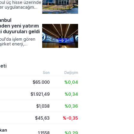
bul üç hisse üzerinde
belirten Pezeşkiyan,
ler uygulanacağını
kelerin topraklarını
amuyu Aydınlatma
lı kullandırmaması
zerinden yapılan
ifade etti.
anbul
şıklar Enerji, CW
nden yeni yatırım
edef Holding
nelik kısıtlamalar 10
ği duyuruları geldi
rihinde devreye
bul'da işlem gören
irket enerji,
laşım ve finans gibi
rlerde
dikleri yeni iş
 ve operasyonel
eti
 kamuoyuyla paylaştı.
 Kamuyu Aydınlatma
Son
Değişim
üzerinden duyurduğu
$65.000
%0,04
ında yüksek tutarlı
mları, stratejik
ük anlaşmaları ve
$1.921,49
%0,34
itesini artıran tesis
ne çıktı.
$1,038
%0,36
$45,63
%-0,35
ikan
1,1558
%0,29