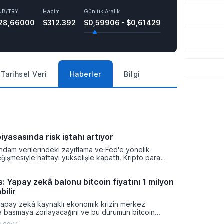
UB/TRY
Hacim
Günlük Aralık
28,66000
$312.392
$0,59906 - $0,61429
Tarihsel Veri
Haberler
Bilgi
iyasasında risk iştahı artıyor
ihdam verilerindeki zayıflama ve Fed'e yönelik
eğişmesiyle haftayı yükselişle kapattı. Kripto para
isk iştahı artarken yatırımcıların odağı önümüzdeki
nacak enflasyon rakamlarına ve küresel gelişmelere
: Yapay zekâ balonu bitcoin fiyatını 1 milyon
bilir
yapay zekâ kaynaklı ekonomik krizin merkez
ra basmaya zorlayacağını ve bu durumun bitcoin
on dolara taşıyabileceğini öngörürken beyaz yakalı iş