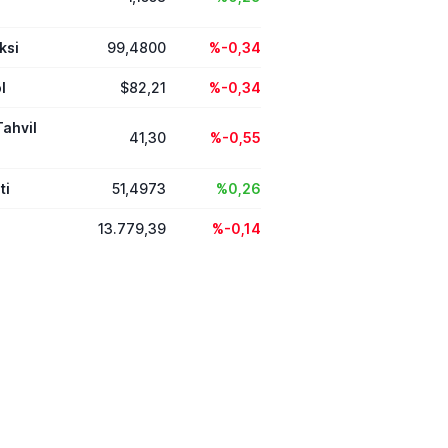
ksi
99,4800
%-0,34
l
$82,21
%-0,34
Tahvil
41,30
%-0,55
ti
51,4973
%0,26
13.779,39
%-0,14