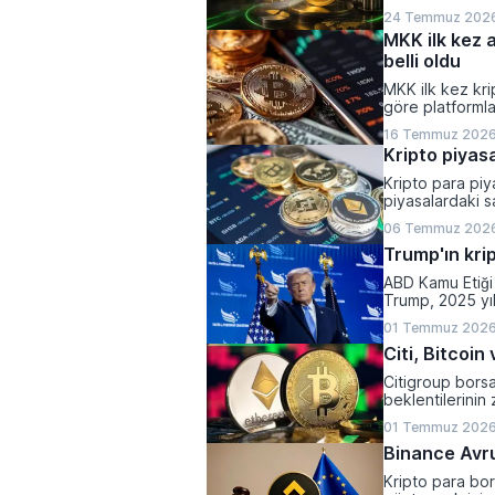
24 Temmuz 2026
MKK ilk kez a
belli oldu
MKK ilk kez kri
göre platformla
yaparken, halen
16 Temmuz 2026
olarak belirlend
Kripto piyasa
Kripto para piya
piyasalardaki sa
varlıkların top
06 Temmuz 2026
kaydetti.
Trump'ın krip
ABD Kamu Etiği 
Trump, 2025 yı
1,2 milyar dolar 
01 Temmuz 2026
Citi, Bitcoi
Citigroup bors
beklentilerinin 
yönlü revize et
01 Temmuz 2026
Binance Avrup
Kripto para bor