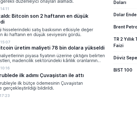
gerekli düzenleyici onayları alamadı.
Doları
14:11
Dolar Ende
zaldı: Bitcoin son 2 haftanın en düşük
di
Brent Petro
i hisselerindeki satış baskısının etkisiyle değer
 iki haftanın en düşük seviyesini gördü.
TR 2 Yıllık 
 15:07
Faizi
tcoin üretim maliyeti 78 bin dolara yükseldi
aliyetlerinin piyasa fiyatının üzerine çıktığını belirten
Döviz Sepe
tleri, madencilik sektöründeki kârlılık oranlarının
ltına girdiğini söyledi.
 10:16
BIST 100
 rublede ilk adımı Çuvaşistan ile attı
l rubleyle ilk bütçe ödemesinin Çuvaşistan
gerçekleştirildiği bildirildi.
 17:23