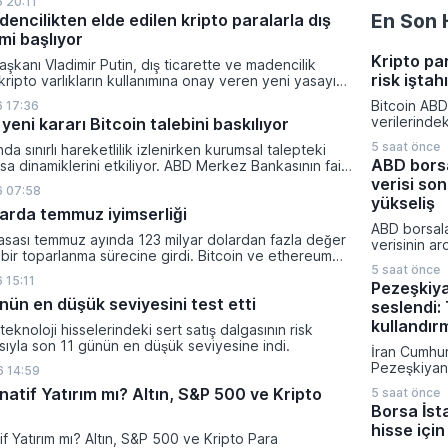
 20:11
ikleyeceği kredi krizinin küresel likidite artışına yol
En Son 
encilikten elde edilen kripto paralarla dış
ti ve bitcoinin bu süreçte en hızlı tepki veren varlık
mi başlıyor
dı.
Kripto pa
şkanı Vladimir Putin, dış ticarette ve madencilik
risk iştah
 kripto varlıkların kullanımına onay veren yeni yasayı
lanan bu düzenleme çerçevesinde madencilikten
Bitcoin ABD
 17:36
tal paraların belirli şartlar altında dolaşımına ve menkul
verilerinde
yeni kararı Bitcoin talebini baskılıyor
nda kullanılmasına olanak sağlanıyor.
yönelik bekl
5 saat önce
ında sınırlı hareketlilik izlenirken kurumsal talepteki
değişmesiyl
ABD borsa
a dinamiklerini etkiliyor. ABD Merkez Bankasının faiz
kapattı. Kri
da dar bantta seyreden kripto para birimi, düzenleme
verisi son
piyasalarınd
6 07:58
i belirsizliklerle baskı altında kalmaya devam ediyor.
yatırımcıla
yükseliş
klarda temmuz iyimserliği
dönemde aç
ABD borsala
rakamlarına
yasası temmuz ayında 123 milyar dolardan fazla değer
verisinin ar
gelişmelere 
 bir toparlanma sürecine girdi. Bitcoin ve ethereum
yükselirken 
5 saat önce
şanan bu yükselişle birlikte toplam piyasa büyüklüğü
artırım olas
 15:11
Pezeşkiy
ilyar 780 milyon dolar seviyesine ulaştı.
fiyatladı. T
nün en düşük seviyesini test etti
seslendi: 
güçlü perf
yukarı taşı
kullandır
ı teknoloji hisselerindeki sert satış dalgasının risk
son yılların
asıyla son 11 günün en düşük seviyesine indi.
İran Cumhu
elde edildi.
Pezeşkiyan d
 14:59
savaş strate
natif Yatırım mı? Altın, S&P 500 ve Kripto
5 saat önce
diplomatik
Borsa İst
vurgu yapar
hisse için
mesajı verdi
tif Yatırım mı? Altın, S&P 500 ve Kripto Para
hükümetin 