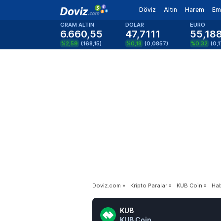
Döviz
Altın
Harem
Em
GRAM ALTIN
DOLAR
EURO
6.660,55
47,7111
55,18
%2,59
(
168,15
)
%0,18
(
0,0857
)
%0,32
(
0,
Doviz.com
»
Kripto Paralar
»
KUB Coin
»
Hab
KUB
KUB Coin