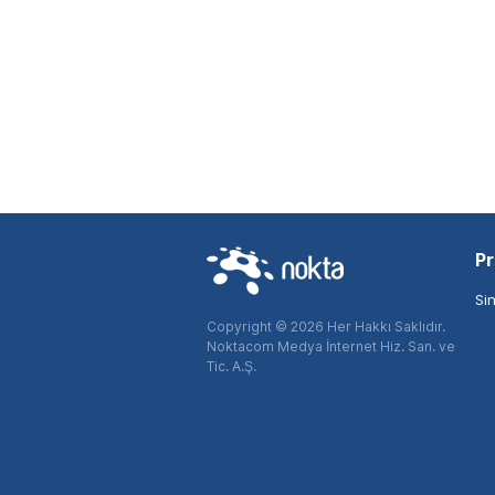
Pr
Si
Copyright © 2026 Her Hakkı Saklıdır.
Noktacom Medya İnternet Hiz. San. ve
Tic. A.Ş.