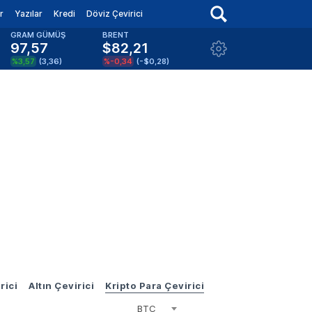
r
Yazılar
Kredi
Döviz Çevirici
GRAM GÜMÜŞ
BRENT
97,57
$82,21
%3,57
(
3,36
)
%-0,34
(
-$0,28
)
rici
Altın Çevirici
Kripto Para Çevirici
BTC