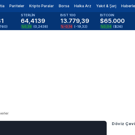
tia
Pariteler
Kripto Paralar
Borsa
Halka Arz
Yakıt & Şarj
Haberle
STERLİN
BIST 100
BITCOIN
81
64,4139
13.779,39
$65.000
1760
)
%0,38
(
0,2438
)
%-0,14
(
-19,32
)
%0,04
(
$26
)
erler
Döviz Çevi