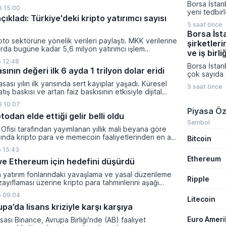
Borsa İstan
çalıştığını 
 15:00
yeni tedbir
Müslüman ül
çıkladı: Türkiye'deki kripto yatırımcı sayısı
duyurdu. K
saldırı amaç
5 saat önce
Platformu ü
gerektiğini 
Borsa İst
açıklamada I
pto sektörüne yönelik verileri paylaştı. MKK verilerine
şirketleri
Enerji ve H
rda bugüne kadar 5,6 milyon yatırımcı işlem
paylarına yö
ve iş birli
 kripto bakiyesi bulunan yatırımcı sayısı 3,2 milyon
Ağustos ta
 12:48
i.
Borsa İstan
girecek.
sının değeri ilk 6 ayda 1 trilyon dolar eridi
çok sayıda ş
teknoloji, u
sası yılın ilk yarısında sert kayıplar yaşadı. Küresel
5 saat önce
farklı sektö
tış baskısı ve artan faiz baskısının etkisiyle dijital
gerçekleştir
lam değeri 919 milyar 860 milyon dolarlık erime
 10:07
birliklerini
Piyasa Öz
sonuçlarını
todan elde ettiği gelir belli oldu
Şirketlerin
Sembol
Ofisi tarafından yayımlanan yıllık mali beyana göre
Platformu 
lında kripto para ve memecoin faaliyetlerinden en az
Bitcoin
veriler aras
gelir elde etti.
ihale kazanı
 15:43
distribütörl
Ethereum
n ve Ethereum için hedefini düşürdü
üretim kapas
yatırımları ö
a yatırım fonlarındaki yavaşlama ve yasal düzenleme
Ripple
zayıflaması üzerine kripto para tahminlerini aşağı
ti.
 09:04
Litecoin
a’da lisans kriziyle karşı karşıya
Euro Amer
sası Binance, Avrupa Birliği'nde (AB) faaliyet