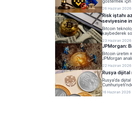
göstermek için 
26 Haziran 2026 
Risk iştahı a
seviyesine in
Bitcoin teknoloj
kaybederek son
23 Haziran 2026
JPMorgan: Bi
Bitcoin üretim m
JPMorgan analis
ciddi bir baskı a
22 Haziran 2026
Rusya dijital
Rusya’da dijita
Cumhuriyeti’nde 
16 Haziran 2026