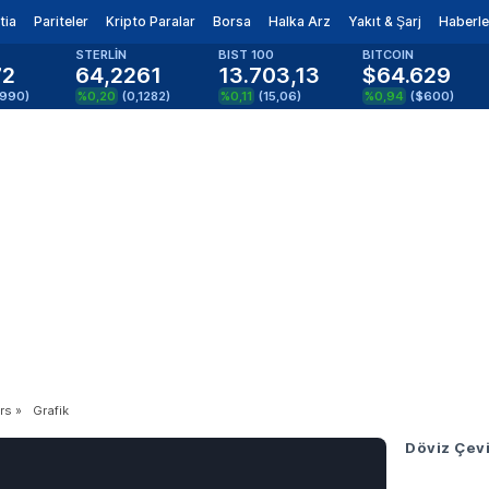
tia
Pariteler
Kripto Paralar
Borsa
Halka Arz
Yakıt & Şarj
Haberle
STERLİN
BIST 100
BITCOIN
72
64,2261
13.703,13
$64.629
0990
)
%0,20
(
0,1282
)
%0,11
(
15,06
)
%0,94
(
$600
)
rs
»
Grafik
Döviz Çevi