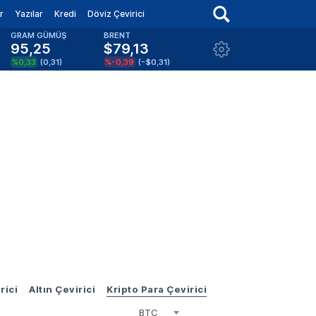
r
Yazılar
Kredi
Döviz Çevirici
GRAM GÜMÜŞ
BRENT
95,25
$79,13
%0,33
(
0,31
)
%-0,39
(
-$0,31
)
rici
Altın Çevirici
Kripto Para Çevirici
BTC