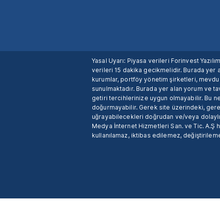
Yasal Uyarı: Piyasa verileri Forinvest Yazıl
verileri 15 dakika gecikmelidir. Burada yer a
kurumlar, portföy yönetim şirketleri, mevd
sunulmaktadır. Burada yer alan yorum ve tav
getiri tercihlerinize uygun olmayabilir. Bu 
doğurmayabilir. Gerek site üzerindeki, gerek
uğrayabilecekleri doğrudan ve/veya dolaylı
Medya İnternet Hizmetleri San. ve Tic. A.Ş 
kullanılamaz, iktibas edilemez, değiştirileme
X