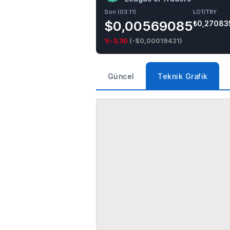
Son (03:11)
LOT/TRY
$0,00569085
₺0,27083
%-3,30
(
-$0,00019421
)
Güncel
Teknik Grafik