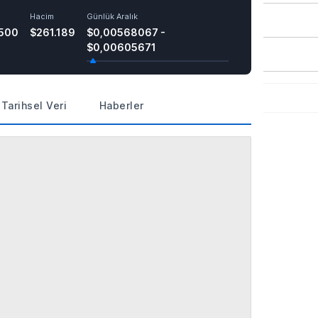
Hacim
Günlük Aralık
500
$261.189
$0,00568067 -
$0,00605671
Tarihsel Veri
Haberler