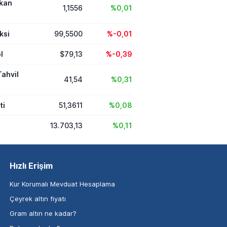
ikan
1,1556
%0,01
ksi
99,5500
%-0,01
l
$79,13
%-0,39
Tahvil
41,54
%0,31
ti
51,3611
%0,08
13.703,13
%0,11
Hızlı Erişim
Kur Korumalı Mevduat Hesaplama
Çeyrek altın fiyatı
Gram altın ne kadar?