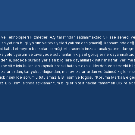
ım ve Teknolojileri Hizmetleri A.Ş. tarafından sağlanmaktadır. Hisse senedi 
lan yatırım bilgi, yorum ve tavsiyeleri yatırım danışmanlığı kapsamında değil
uat kabul etmeyen bankalar ile müşteri arasında imzalanacak yatırım danış
siyeler, yorum ve tavsiyede bulunanların kişisel görüşlerine dayanmaktadır
nedenle, sadece burada yer alan bilgilere dayanılarak yatırım kararı verilme
se site için kullanılan kaynaklardaki hata ve eksikliklerden ve sitedeki bilg
 zararlardan, kar yoksunluğundan, manevi zararlardan ve üçüncü kişilerin
hiçbir şekilde sorumlu tutulamaz. BİST isim ve logosu "Koruma Marka Belges
z. BİST ismi altında açıklanan tüm bilgilerin telif hakları tamamen BİST'e ait