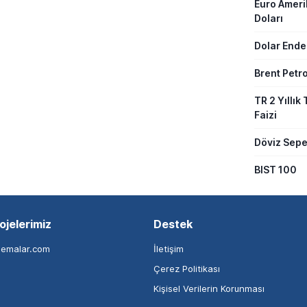
Euro Amer
Doları
Dolar Ende
Brent Petro
TR 2 Yıllık 
Faizi
Döviz Sepe
BIST 100
ojelerimiz
Destek
nemalar.com
İletişim
Çerez Politikası
Kişisel Verilerin Korunması