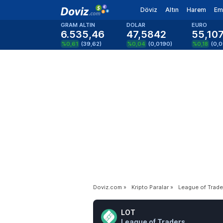
Döviz
Altın
Harem
Em
GRAM ALTIN
DOLAR
EURO
6.535,46
47,5842
55,10
%0,61
(
39,62
)
%0,04
(
0,0190
)
%0,18
(
0,
Doviz.com
»
Kripto Paralar
»
League of Trade
LOT
League of Traders