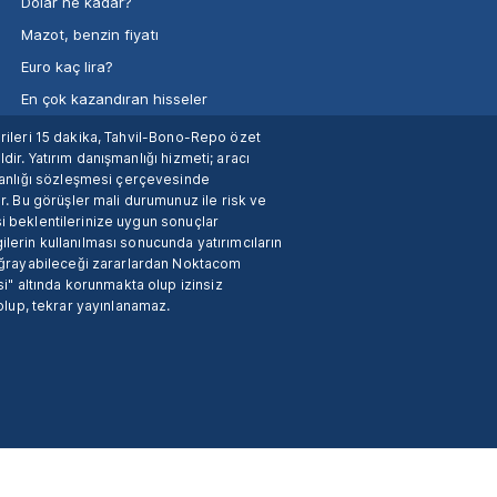
Dolar ne kadar?
Mazot, benzin fiyatı
Euro kaç lira?
En çok kazandıran hisseler
verileri 15 dakika, Tahvil-Bono-Repo özet
dir. Yatırım danışmanlığı hizmeti; aracı
manlığı sözleşmesi çerçevesinde
. Bu görüşler mali durumunuz ile risk ve
si beklentilerinize uygun sonuçlar
ilerin kullanılması sonucunda yatırımcıların
 uğrayabileceği zararlardan Noktacom
i" altında korunmakta olup izinsiz
 olup, tekrar yayınlanamaz.