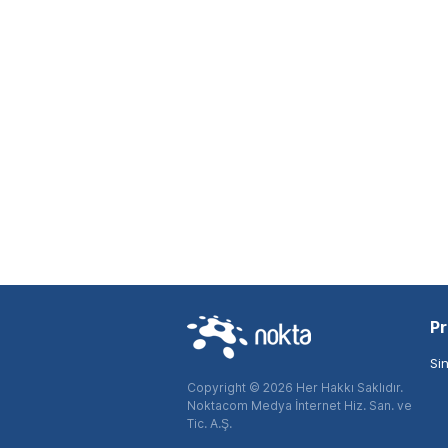
Pr
Si
Copyright © 2026 Her Hakkı Saklıdır.
Noktacom Medya İnternet Hiz. San. ve
Tic. A.Ş.