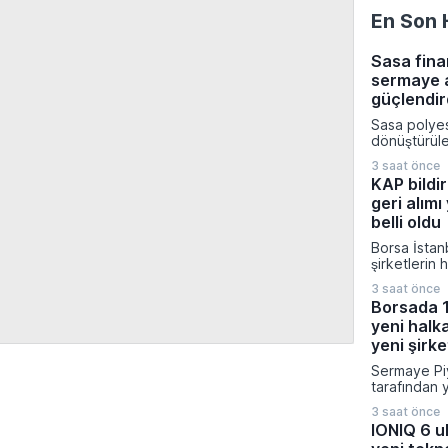
En Son 
Sasa fina
sermaye a
güçlendir
Sasa polye
dönüştürüleb
yönelik 5,4
3 saat önce
tutarındaki
KAP bildir
artırımı süre
geri alımı
işlemleriyle
Şirketin çık
belli oldu
işlem netic
Borsa İstan
seviyesine 
şirketlerin 
sermaye yapı
koruma stra
Gazetesi’nd
3 saat önce
yürüttükleri
yürürlüğe gi
Borsada 1
süreçleri t
yeni halka
ediyor. Ka
Platformu ü
yeni şirke
bildirimlerd
Sermaye Piy
gayrimenku
tarafından 
isimlerin de
bültenle bir
kuruluşun p
3 saat önce
şirketin ha
görülüyor.
IONIQ 6 ul
onay verilir