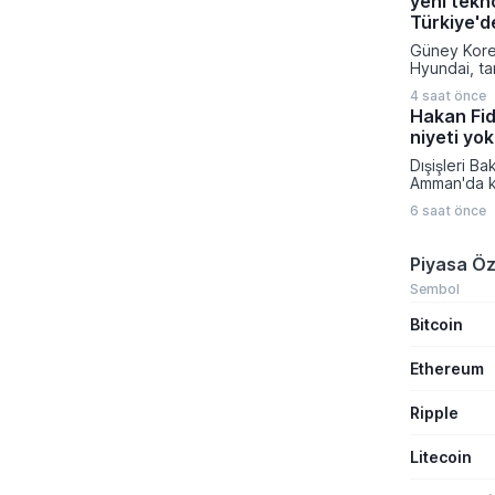
yeni tekno
yeni fırsat k
Onaylanan t
Türkiye'd
doğrultusu
Güney Korel
talep topla
Hyundai, ta
başlayarak
IONIQ 6 mod
atacaklar Ç
4 saat önce
şekilde gün
Teknika Pla
Hakan Fida
versiyonun
Enerji ve K
niyeti yok
satışa sund
ve ileri tek
Dışişleri B
yenilenen a
Amman'da ka
sayesinde ul
toplantının
istasyonlar
6 saat önce
gelişmelere
dakika gibi
sürecine dai
yüzde 10'd
bulundu. İs
Piyasa Öz
ulaştırabiliy
temsilcileri
Fidan, İsrai
Sembol
tavrına karş
Bitcoin
toplumun so
gerektiğini 
Ethereum
Ripple
Litecoin