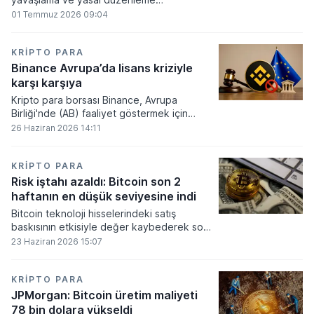
beklentilerinin zayıflaması üzerine kripto
01 Temmuz 2026 09:04
para tahminlerini aşağı yönlü revize etti.
KRIPTO PARA
Binance Avrupa’da lisans kriziyle
karşı karşıya
Kripto para borsası Binance, Avrupa
Birliği'nde (AB) faaliyet göstermek için
gerekli düzenleyici onayları alamadı.
26 Haziran 2026 14:11
KRIPTO PARA
Risk iştahı azaldı: Bitcoin son 2
haftanın en düşük seviyesine indi
Bitcoin teknoloji hisselerindeki satış
baskısının etkisiyle değer kaybederek son
iki haftanın en düşük seviyesini gördü.
23 Haziran 2026 15:07
KRIPTO PARA
JPMorgan: Bitcoin üretim maliyeti
78 bin dolara yükseldi