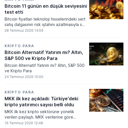
seviyesine ulaştı.
Bitcoin 11 günün en düşük seviyesini
test etti
Bitcoin fiyatları teknoloji hisselerindeki sert
satış dalgasının risk iştahını azaltmasıyla son
11 günün en düşük seviyesine indi.
28 Temmuz 2026 14:59
KRIPTO PARA
Bitcoin Alternatif Yatırım mı? Altın,
S&P 500 ve Kripto Para
Bitcoin Alternatif Yatırım mı? Altın, S&P 500
ve Kripto Para
24 Temmuz 2026 15:00
KRIPTO PARA
MKK ilk kez açıkladı: Türkiye'deki
kripto yatırımcı sayısı belli oldu
MKK ilk kez kripto sektörüne yönelik
verileri paylaştı. MKK verilerine göre
platformlarda bugüne kadar 5,6 milyon
16 Temmuz 2026 12:48
yatırımcı işlem yaparken, halen kripto