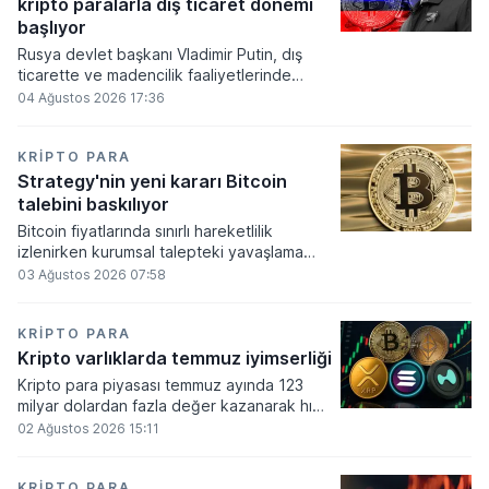
kripto paralarla dış ticaret dönemi
varlık olacağı vurguladı.
başlıyor
Rusya devlet başkanı Vladimir Putin, dış
ticarette ve madencilik faaliyetlerinde
kripto varlıkların kullanımına onay veren
04 Ağustos 2026 17:36
yeni yasayı imzaladı. Onaylanan bu
düzenleme çerçevesinde madencilikten
elde edilen dijital paraların belirli şartlar
KRIPTO PARA
altında dolaşımına ve menkul kıymet
Strategy'nin yeni kararı Bitcoin
alımlarında kullanılmasına olanak sağlanıyor.
talebini baskılıyor
Bitcoin fiyatlarında sınırlı hareketlilik
izlenirken kurumsal talepteki yavaşlama
piyasa dinamiklerini etkiliyor. ABD Merkez
03 Ağustos 2026 07:58
Bankasının faiz kararı sonrasında dar bantta
seyreden kripto para birimi, düzenleme
çalışmalarındaki belirsizliklerle baskı altında
KRIPTO PARA
kalmaya devam ediyor.
Kripto varlıklarda temmuz iyimserliği
Kripto para piyasası temmuz ayında 123
milyar dolardan fazla değer kazanarak hızlı
bir toparlanma sürecine girdi. Bitcoin ve
02 Ağustos 2026 15:11
ethereum öncülüğünde yaşanan bu
yükselişle birlikte toplam piyasa büyüklüğü
2 trilyon 159 milyar 780 milyon dolar
KRIPTO PARA