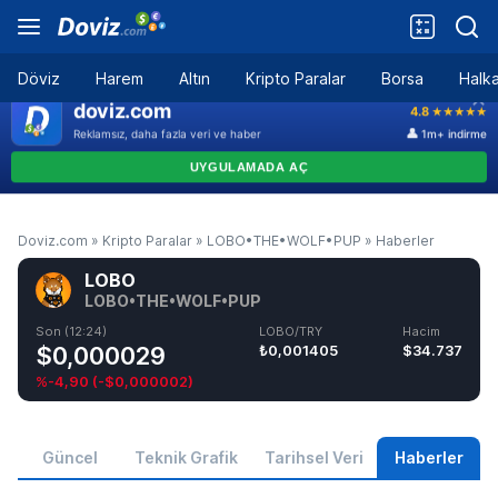
Döviz
Harem
Altın
Kripto Paralar
Borsa
Halka
Doviz.com
»
Kripto Paralar
»
LOBO•THE•WOLF•PUP
»
Haberler
LOBO
LOBO•THE•WOLF•PUP
Son (12:24)
LOBO/TRY
Hacim
$0,000029
₺0,001405
$34.737
%-4,90
(
-$0,000002
)
Güncel
Teknik Grafik
Tarihsel Veri
Haberler