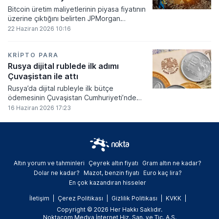
Bitcoin üretim maliyetlerinin piyasa fiyatının
üzerine çıktığını belirten JPMorgan
analistleri, madencilik sektöründeki kârlılık
22 Haziran 2026 10:16
oranlarının ciddi bir baskı altına girdiğini
söyledi.
KRIPTO PARA
Rusya dijital rublede ilk adımı
Çuvaşistan ile attı
Rusya’da dijital rubleyle ilk bütçe
ödemesinin Çuvaşistan Cumhuriyeti’nde
gerçekleştirildiği bildirildi.
16 Haziran 2026 17:23
Altın yorum ve tahminleri
Çeyrek altın fiyatı
Gram altın ne kadar?
Dolar ne kadar?
Mazot, benzin fiyatı
Euro kaç lira?
En çok kazandıran hisseler
İletişim
Çerez Politikası
Gizlilik Politikası
KVKK
Copyright © 2026 Her Hakkı Saklıdır.
Noktacom Medya İnternet Hiz. San. ve Tic. A.Ş.