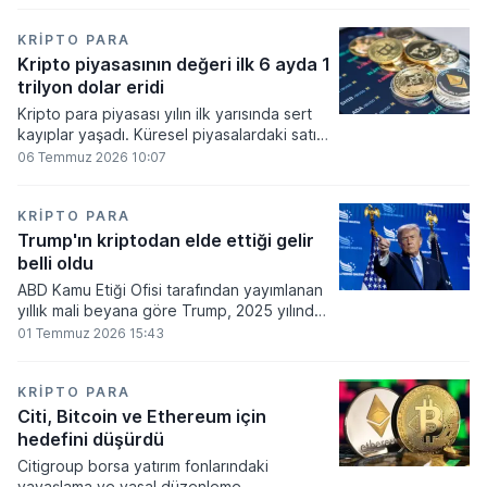
bakiyesi bulunan yatırımcı sayısı 3,2 milyon
olarak belirlendi.
KRIPTO PARA
Kripto piyasasının değeri ilk 6 ayda 1
trilyon dolar eridi
Kripto para piyasası yılın ilk yarısında sert
kayıplar yaşadı. Küresel piyasalardaki satış
baskısı ve artan faiz baskısının etkisiyle
06 Temmuz 2026 10:07
dijital varlıkların toplam değeri 919 milyar
860 milyon dolarlık erime kaydetti.
KRIPTO PARA
Trump'ın kriptodan elde ettiği gelir
belli oldu
ABD Kamu Etiği Ofisi tarafından yayımlanan
yıllık mali beyana göre Trump, 2025 yılında
kripto para ve memecoin faaliyetlerinden
01 Temmuz 2026 15:43
en az 1,2 milyar dolar gelir elde etti.
KRIPTO PARA
Citi, Bitcoin ve Ethereum için
hedefini düşürdü
Citigroup borsa yatırım fonlarındaki
yavaşlama ve yasal düzenleme