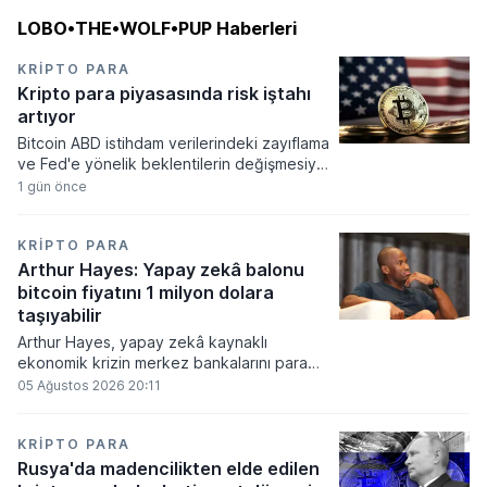
LOBO•THE•WOLF•PUP Haberleri
KRIPTO PARA
Kripto para piyasasında risk iştahı
artıyor
Bitcoin ABD istihdam verilerindeki zayıflama
ve Fed'e yönelik beklentilerin değişmesiyle
haftayı yükselişle kapattı. Kripto para
1 gün önce
piyasalarında risk iştahı artarken
yatırımcıların odağı önümüzdeki dönemde
açıklanacak enflasyon rakamlarına ve
KRIPTO PARA
küresel gelişmelere çevrildi.
Arthur Hayes: Yapay zekâ balonu
bitcoin fiyatını 1 milyon dolara
taşıyabilir
Arthur Hayes, yapay zekâ kaynaklı
ekonomik krizin merkez bankalarını para
basmaya zorlayacağını ve bu durumun
05 Ağustos 2026 20:11
bitcoin fiyatını 1 milyon dolara
taşıyabileceğini öngörürken beyaz yakalı iş
kayıplarının tetikleyeceği kredi krizinin
KRIPTO PARA
küresel likidite artışına yol açacağını belirtti
Rusya'da madencilikten elde edilen
ve bitcoinin bu süreçte en hızlı tepki veren