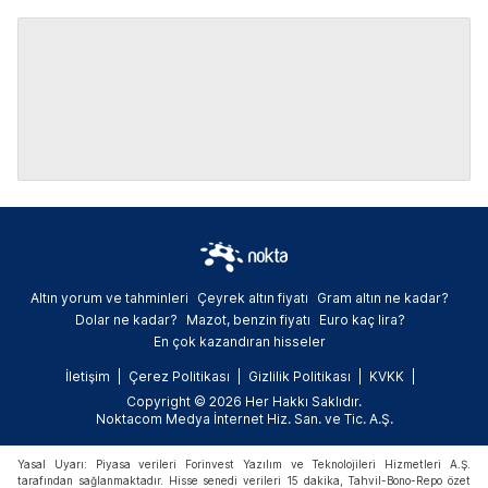
Altın yorum ve tahminleri
Çeyrek altın fiyatı
Gram altın ne kadar?
Dolar ne kadar?
Mazot, benzin fiyatı
Euro kaç lira?
En çok kazandıran hisseler
İletişim
Çerez Politikası
Gizlilik Politikası
KVKK
Copyright © 2026 Her Hakkı Saklıdır.
Noktacom Medya İnternet Hiz. San. ve Tic. A.Ş.
Yasal Uyarı: Piyasa verileri Forinvest Yazılım ve Teknolojileri Hizmetleri A.Ş.
tarafından sağlanmaktadır. Hisse senedi verileri 15 dakika, Tahvil-Bono-Repo özet