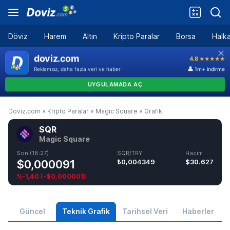
Döviz
Harem
Altın
Kripto Paralar
Borsa
Halka
Doviz.com
»
Kripto Paralar
»
Magic Square
»
Grafik
SQR
Magic Square
Son (18:27)
SQR/TRY
Hacim
$0,000091
₺0,004349
$30.627
%-1,40
(
-$0,000001
)
Güncel
Teknik Grafik
Tarihsel Veri
Haberler