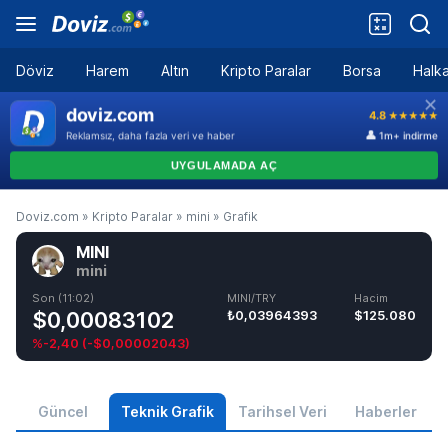
Döviz
Harem
Altın
Kripto Paralar
Borsa
Halka
Doviz.com
»
Kripto Paralar
»
mini
»
Grafik
MINI
mini
Son (11:02)
MINI/TRY
Hacim
$0,00083102
₺0,03964393
$125.080
%-2,40
(
-$0,00002043
)
Güncel
Teknik Grafik
Tarihsel Veri
Haberler