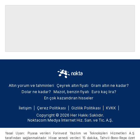
Altın yorum ve tahminleri
Çeyrek altın fiyatı
Gram altın ne kadar?
Dolar ne kadar?
Mazot, benzin fiyatı
Euro kaç lira?
En çok kazandıran hisseler
İletişim
Çerez Politikası
Gizlilik Politikası
KVKK
Copyright © 2026 Her Hakkı Saklıdır.
Noktacom Medya İnternet Hiz. San. ve Tic. A.Ş.
Yasal Uyarı: Piyasa verileri Forinvest Yazılım ve Teknolojileri Hizmetleri A.Ş.
tarafından sağlanmaktadır. Hisse senedi verileri 15 dakika, Tahvil-Bono-Repo özet