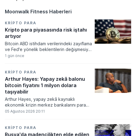
Moonwalk Fitness Haberleri
KRIPTO PARA
Kripto para piyasasında risk iştahı
artıyor
Bitcoin ABD istihdam verilerindeki zayıflama
ve Fed'e yönelik beklentilerin değişmesiyle
haftayı yükselişle kapattı. Kripto para
1 gün önce
piyasalarında risk iştahı artarken
yatırımcıların odağı önümüzdeki dönemde
açıklanacak enflasyon rakamlarına ve
KRIPTO PARA
küresel gelişmelere çevrildi.
Arthur Hayes: Yapay zekâ balonu
bitcoin fiyatını 1 milyon dolara
taşıyabilir
Arthur Hayes, yapay zekâ kaynaklı
ekonomik krizin merkez bankalarını para
basmaya zorlayacağını ve bu durumun
05 Ağustos 2026 20:11
bitcoin fiyatını 1 milyon dolara
taşıyabileceğini öngörürken beyaz yakalı iş
kayıplarının tetikleyeceği kredi krizinin
KRIPTO PARA
küresel likidite artışına yol açacağını belirtti
Rusya'da madencilikten elde edilen