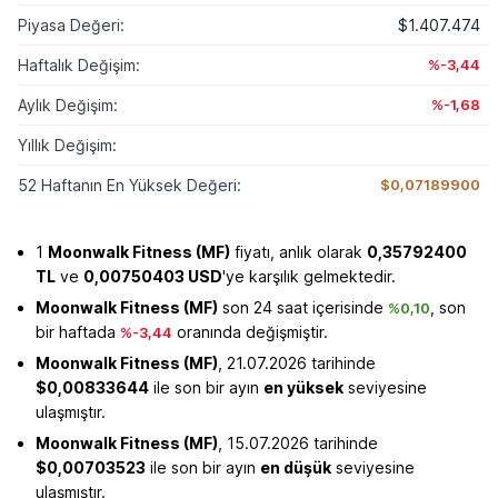
Piyasa Değeri:
$1.407.474
Haftalık Değişim:
%-3,44
Aylık Değişim:
%-1,68
Yıllık Değişim:
52 Haftanın En Yüksek Değeri:
$0,07189900
1
Moonwalk Fitness (MF)
fiyatı, anlık olarak
0,35792400
TL
ve
0,00750403 USD
'ye karşılık gelmektedir.
Moonwalk Fitness (MF)
son 24 saat içerisinde
, son
%0,10
bir haftada
oranında değişmiştir.
%-3,44
Moonwalk Fitness (MF)
, 21.07.2026 tarihinde
$0,00833644
ile son bir ayın
en yüksek
seviyesine
ulaşmıştır.
Moonwalk Fitness (MF)
, 15.07.2026 tarihinde
$0,00703523
ile son bir ayın
en düşük
seviyesine
ulaşmıştır.