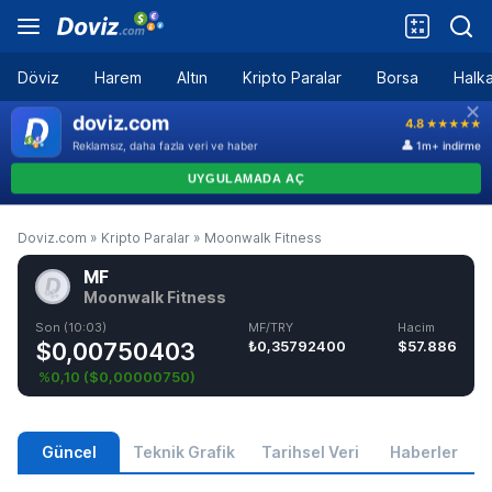
Döviz
Harem
Altın
Kripto Paralar
Borsa
Halka
Doviz.com
»
Kripto Paralar
»
Moonwalk Fitness
MF
Moonwalk Fitness
Son (10:03)
MF/TRY
Hacim
$0,00750403
₺0,35792400
$57.886
%0,10
(
$0,00000750
)
Güncel
Teknik Grafik
Tarihsel Veri
Haberler