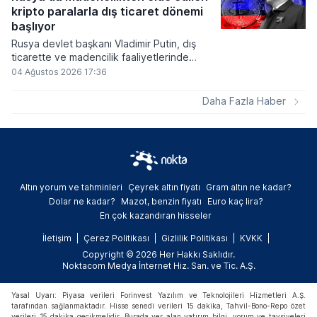
ve bitcoinin bu süreçte en hızlı tepki veren
kripto paralarla dış ticaret dönemi
varlık olacağı vurguladı.
başlıyor
Rusya devlet başkanı Vladimir Putin, dış
ticarette ve madencilik faaliyetlerinde
kripto varlıkların kullanımına onay veren
04 Ağustos 2026 17:36
yeni yasayı imzaladı. Onaylanan bu
düzenleme çerçevesinde madencilikten
Daha Fazla Haber
elde edilen dijital paraların belirli şartlar
altında dolaşımına ve menkul kıymet
alımlarında kullanılmasına olanak sağlanıyor.
Altın yorum ve tahminleri
Çeyrek altın fiyatı
Gram altın ne kadar?
Dolar ne kadar?
Mazot, benzin fiyatı
Euro kaç lira?
En çok kazandıran hisseler
İletişim
Çerez Politikası
Gizlilik Politikası
KVKK
Copyright © 2026 Her Hakkı Saklıdır.
Noktacom Medya İnternet Hiz. San. ve Tic. A.Ş.
Yasal Uyarı: Piyasa verileri Forinvest Yazılım ve Teknolojileri Hizmetleri A.Ş.
tarafından sağlanmaktadır. Hisse senedi verileri 15 dakika, Tahvil-Bono-Repo özet
verileri 15 dakika gecikmelidir. Burada yer alan yatırım bilgi, yorum ve tavsiyeleri