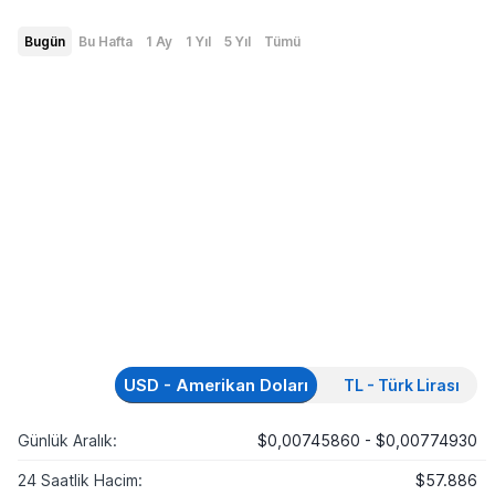
Bugün
Bu Hafta
1 Ay
1 Yıl
5 Yıl
Tümü
USD - Amerikan Doları
TL - Türk Lirası
Günlük Aralık:
$0,00745860 - $0,00774930
24 Saatlik Hacim:
$57.886