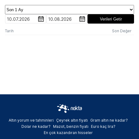
10.07.2026
10.08.2026
Verileri Getir
Tarih
Son Değer
Altın yorum ve tahminleri
Çeyrek altın fiyatı
Gram altın ne kadar?
Dolar ne kadar?
Mazot, benzin fiyatı
Euro kaç lira?
En çok kazandıran hisseler