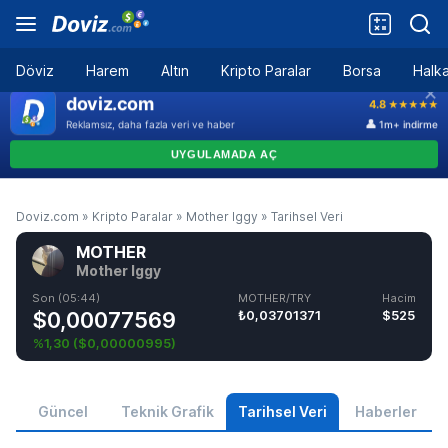
Döviz
Harem
Altın
Kripto Paralar
Borsa
Halka
Doviz.com
»
Kripto Paralar
»
Mother Iggy
»
Tarihsel Veri
MOTHER
Mother Iggy
Son (05:44)
MOTHER/TRY
Hacim
$0,00077569
₺0,03701371
$525
%1,30
(
$0,00000995
)
Güncel
Teknik Grafik
Tarihsel Veri
Haberler