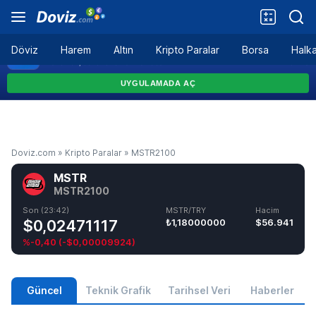
Döviz
Harem
Altın
Kripto Paralar
Borsa
Halka
Doviz.com
»
Kripto Paralar
»
MSTR2100
MSTR
MSTR2100
Son (23:42)
MSTR/TRY
Hacim
$0,02471117
₺1,18000000
$56.941
%-0,40
(
-$0,00009924
)
Güncel
Teknik Grafik
Tarihsel Veri
Haberler