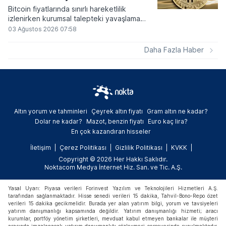
Bitcoin fiyatlarında sınırlı hareketlilik
izlenirken kurumsal talepteki yavaşlama
piyasa dinamiklerini etkiliyor. ABD Merkez
03 Ağustos 2026 07:58
Bankasının faiz kararı sonrasında dar bantta
seyreden kripto para birimi, düzenleme
Daha Fazla Haber
çalışmalarındaki belirsizliklerle baskı altında
kalmaya devam ediyor.
Altın yorum ve tahminleri
Çeyrek altın fiyatı
Gram altın ne kadar?
Dolar ne kadar?
Mazot, benzin fiyatı
Euro kaç lira?
En çok kazandıran hisseler
İletişim
Çerez Politikası
Gizlilik Politikası
KVKK
Copyright © 2026 Her Hakkı Saklıdır.
Noktacom Medya İnternet Hiz. San. ve Tic. A.Ş.
Yasal Uyarı: Piyasa verileri Forinvest Yazılım ve Teknolojileri Hizmetleri A.Ş.
tarafından sağlanmaktadır. Hisse senedi verileri 15 dakika, Tahvil-Bono-Repo özet
verileri 15 dakika gecikmelidir. Burada yer alan yatırım bilgi, yorum ve tavsiyeleri
yatırım danışmanlığı kapsamında değildir. Yatırım danışmanlığı hizmeti; aracı
kurumlar, portföy yönetim şirketleri, mevduat kabul etmeyen bankalar ile müşteri