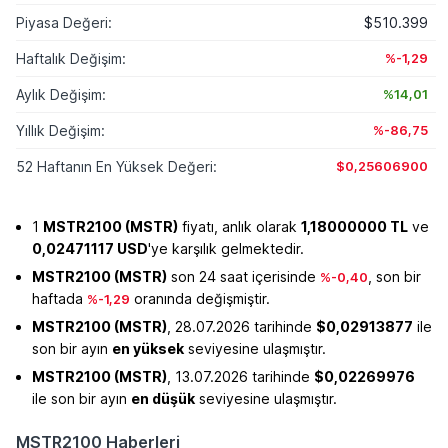
Piyasa Değeri:
$510.399
Haftalık Değişim:
%-1,29
Aylık Değişim:
%14,01
Yıllık Değişim:
%-86,75
52 Haftanın En Yüksek Değeri:
$0,25606900
1
MSTR2100 (MSTR)
fiyatı, anlık olarak
1,18000000 TL
ve
0,02471117 USD
'ye karşılık gelmektedir.
MSTR2100 (MSTR)
son 24 saat içerisinde
, son bir
%-0,40
haftada
oranında değişmiştir.
%-1,29
MSTR2100 (MSTR)
, 28.07.2026 tarihinde
$0,02913877
ile
son bir ayın
en yüksek
seviyesine ulaşmıştır.
MSTR2100 (MSTR)
, 13.07.2026 tarihinde
$0,02269976
ile son bir ayın
en düşük
seviyesine ulaşmıştır.
MSTR2100 Haberleri