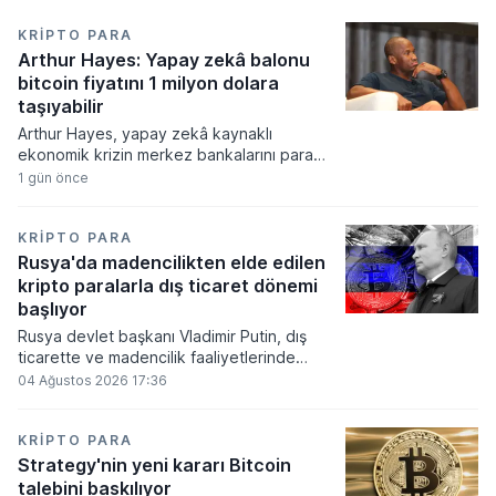
KRIPTO PARA
Arthur Hayes: Yapay zekâ balonu
bitcoin fiyatını 1 milyon dolara
taşıyabilir
Arthur Hayes, yapay zekâ kaynaklı
ekonomik krizin merkez bankalarını para
basmaya zorlayacağını ve bu durumun
1 gün önce
bitcoin fiyatını 1 milyon dolara
taşıyabileceğini öngörürken beyaz yakalı iş
kayıplarının tetikleyeceği kredi krizinin
KRIPTO PARA
küresel likidite artışına yol açacağını belirtti
Rusya'da madencilikten elde edilen
ve bitcoinin bu süreçte en hızlı tepki veren
kripto paralarla dış ticaret dönemi
varlık olacağı vurguladı.
başlıyor
Rusya devlet başkanı Vladimir Putin, dış
ticarette ve madencilik faaliyetlerinde
kripto varlıkların kullanımına onay veren
04 Ağustos 2026 17:36
yeni yasayı imzaladı. Onaylanan bu
düzenleme çerçevesinde madencilikten
elde edilen dijital paraların belirli şartlar
KRIPTO PARA
altında dolaşımına ve menkul kıymet
Strategy'nin yeni kararı Bitcoin
alımlarında kullanılmasına olanak sağlanıyor.
talebini baskılıyor