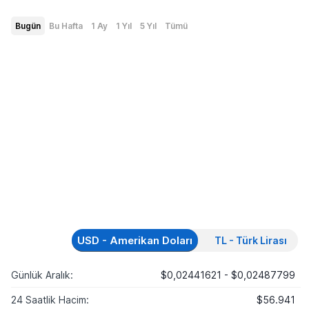
Bugün
Bu Hafta
1 Ay
1 Yıl
5 Yıl
Tümü
USD - Amerikan Doları
TL - Türk Lirası
Günlük Aralık:
$0,02441621 - $0,02487799
24 Saatlik Hacim:
$56.941