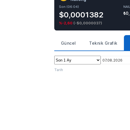
Son (06:04)
NAI
$0,0001382
₺0
%-2,60
(
-$0,0000037
)
Güncel
Teknik Grafik
07.08.2026
Tarih