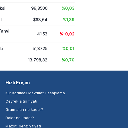
ksi
99,8500
%0,03
l
$83,64
%1,39
Tahvil
41,53
%-0,02
ti
51,3725
%0,01
13.798,82
%0,70
Hızlı Erişim
Kur Korumalı Mevduat Hesaplama
Çeyrek altın fiyatı
Gram altın ne kadar?
Dolar ne kadar?
Mazot, benzin fiyatı