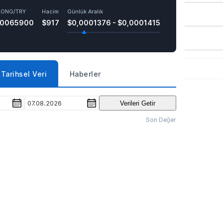
LONG/TRY
Hacim
Günlük Aralık
,0065900
$917
$0,0001376 - $0,0001415
Tarihsel Veri
Haberler
07.08.2026
Verileri Getir
Son Değer