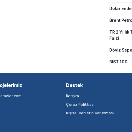
Dolar Ende
Brent Petro
TR 2 Yıllık 
Faizi
Döviz Sepe
BIST 100
ojelerimiz
Destek
nemalar.com
İletişim
Çerez Politikası
Kişisel Verilerin Korunması