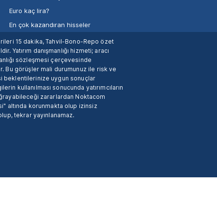
Euro kaç lira?
En çok kazandıran hisseler
verileri 15 dakika, Tahvil-Bono-Repo özet
dir. Yatırım danışmanlığı hizmeti; aracı
manlığı sözleşmesi çerçevesinde
. Bu görüşler mali durumunuz ile risk ve
si beklentilerinize uygun sonuçlar
ilerin kullanılması sonucunda yatırımcıların
 uğrayabileceği zararlardan Noktacom
i" altında korunmakta olup izinsiz
 olup, tekrar yayınlanamaz.