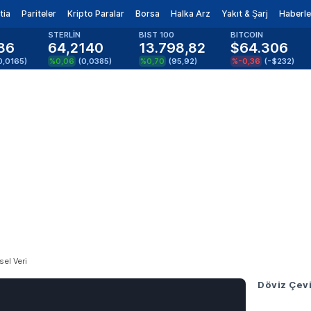
tia
Pariteler
Kripto Paralar
Borsa
Halka Arz
Yakıt & Şarj
Haberle
STERLİN
BIST 100
BITCOIN
86
64,2140
13.798,82
$64.306
0,0165
)
%0,06
(
0,0385
)
%0,70
(
95,92
)
%-0,36
(
-$232
)
sel Veri
Döviz Çevi