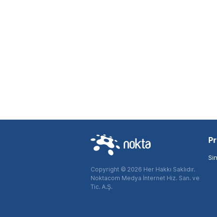
Pr
Si
Copyright © 2026 Her Hakkı Saklıdır.
Noktacom Medya İnternet Hiz. San. ve
Tic. A.Ş.