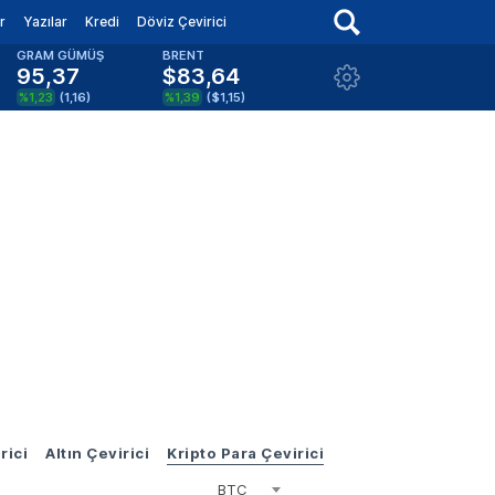
r
Yazılar
Kredi
Döviz Çevirici
GRAM GÜMÜŞ
BRENT
95,37
$83,64
%1,23
(
1,16
)
%1,39
(
$1,15
)
rici
Altın Çevirici
Kripto Para Çevirici
BTC