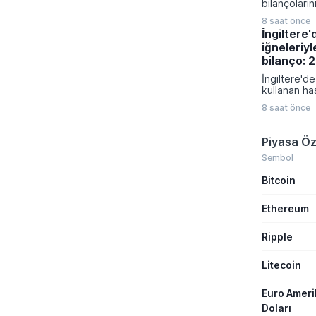
bilançoları
gerçekleşe
karışık bir 
sermaye artı
8 saat önce
bölge gene
ve borçlanm
İngiltere
veriler ve je
önemli finan
iğneleriyl
fiyatlamalar
kapsıyor.
Almanya'da 
bilanço: 
siparişleri 
İngiltere'de
artış göste
kullanan ha
bölgesinde
bildirilen ş
verileri tü
8 saat önce
sağlık otori
zayıflığı or
geçirdi. M
gibi popüler
Piyasa Öz
ilişkilendiri
bildirimlerin
Sembol
uzmanlar ci
Bitcoin
konusunda k
uyarılarını sı
Ethereum
Ripple
Litecoin
Euro Amer
Doları