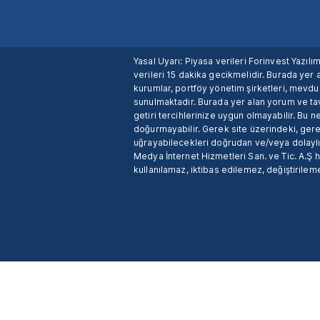
Yasal Uyarı: Piyasa verileri Forinvest Yazıl
verileri 15 dakika gecikmelidir. Burada yer a
kurumlar, portföy yönetim şirketleri, mevd
sunulmaktadır. Burada yer alan yorum ve tav
getiri tercihlerinize uygun olmayabilir. Bu 
doğurmayabilir. Gerek site üzerindeki, gerek
uğrayabilecekleri doğrudan ve/veya dolaylı
Medya İnternet Hizmetleri San. ve Tic. A.Ş 
kullanılamaz, iktibas edilemez, değiştirileme
X