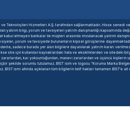
ım ve Teknolojileri Hizmetleri A.Ş. tarafından sağlanmaktadır. Hisse senedi 
lan yatırım bilgi, yorum ve tavsiyeleri yatırım danışmanlığı kapsamında değil
uat kabul etmeyen bankalar ile müşteri arasında imzalanacak yatırım danış
siyeler, yorum ve tavsiyede bulunanların kişisel görüşlerine dayanmaktadır
nedenle, sadece burada yer alan bilgilere dayanılarak yatırım kararı verilme
se site için kullanılan kaynaklardaki hata ve eksikliklerden ve sitedeki bilg
 zararlardan, kar yoksunluğundan, manevi zararlardan ve üçüncü kişilerin
hiçbir şekilde sorumlu tutulamaz. BİST isim ve logosu "Koruma Marka Belges
z. BİST ismi altında açıklanan tüm bilgilerin telif hakları tamamen BİST'e ait