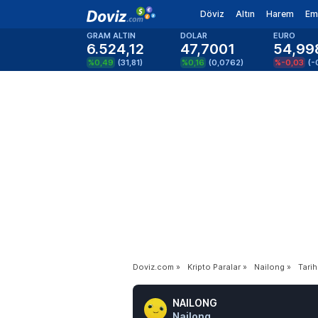
Döviz
Altın
Harem
Em
GRAM ALTIN
DOLAR
EURO
6.524,12
47,7001
54,99
%0,49
(
31,81
)
%0,16
(
0,0762
)
%-0,03
(
-
Doviz.com
»
Kripto Paralar
»
Nailong
»
Tarih
NAILONG
Nailong