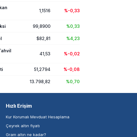
ikan
1,1516
%-0,33
ksi
99,8900
%0,33
l
$82,81
%4,23
Tahvil
41,53
%-0,02
ti
51,2794
%-0,08
13.798,82
%0,70
Hızlı Erişim
Kur Korumalı Mevduat Hesaplama
Çeyrek altın fiyatı
Gram altın ne kadar?