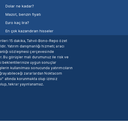
Dolar ne kadar?
Mazot, benzin fiyatı
Euro kaç lira?
En çok kazandıran hisseler
verileri 15 dakika, Tahvil-Bono-Repo özet
dir. Yatırım danışmanlığı hizmeti; aracı
manlığı sözleşmesi çerçevesinde
. Bu görüşler mali durumunuz ile risk ve
si beklentilerinize uygun sonuçlar
ilerin kullanılması sonucunda yatırımcıların
 uğrayabileceği zararlardan Noktacom
i" altında korunmakta olup izinsiz
 olup, tekrar yayınlanamaz.