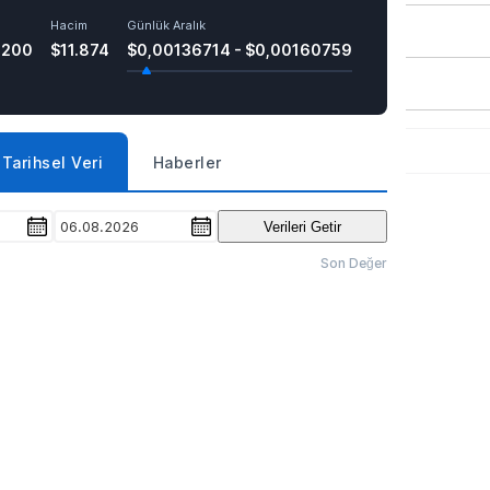
Hacim
Günlük Aralık
4200
$11.874
$0,00136714 - $0,00160759
Tarihsel Veri
Haberler
06.08.2026
Verileri Getir
Son Değer