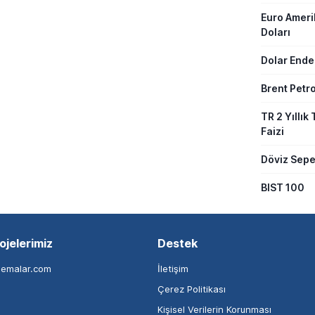
Euro Amer
Doları
Dolar Ende
Brent Petro
TR 2 Yıllık 
Faizi
Döviz Sepe
BIST 100
ojelerimiz
Destek
nemalar.com
İletişim
Çerez Politikası
Kişisel Verilerin Korunması