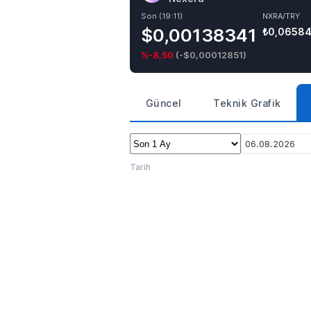
Son (19:11)
NXRA/TRY
$0,00138341
₺0,0658
%-8,50
(
-$0,00012851
)
Güncel
Teknik Grafik
06.08.2026
Tarih