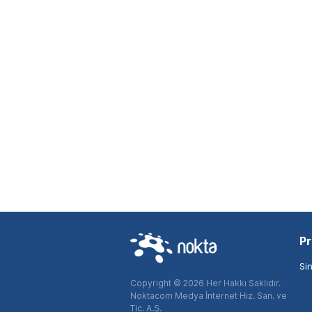
Pr
Si
Copyright © 2026 Her Hakkı Saklıdır.
Noktacom Medya İnternet Hiz. San. ve
Tic. A.Ş.