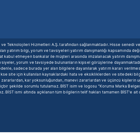
ım ve Teknolojileri Hizmetleri A.Ş. tarafından sağlanmaktadır. Hisse senedi 
lan yatırım bilgi, yorum ve tavsiyeleri yatırım danışmanlığı kapsamında değil
uat kabul etmeyen bankalar ile müşteri arasında imzalanacak yatırım danış
siyeler, yorum ve tavsiyede bulunanların kişisel görüşlerine dayanmaktadır
nedenle, sadece burada yer alan bilgilere dayanılarak yatırım kararı verilme
se site için kullanılan kaynaklardaki hata ve eksikliklerden ve sitedeki bilg
 zararlardan, kar yoksunluğundan, manevi zararlardan ve üçüncü kişilerin
hiçbir şekilde sorumlu tutulamaz. BİST isim ve logosu "Koruma Marka Belges
z. BİST ismi altında açıklanan tüm bilgilerin telif hakları tamamen BİST'e ait