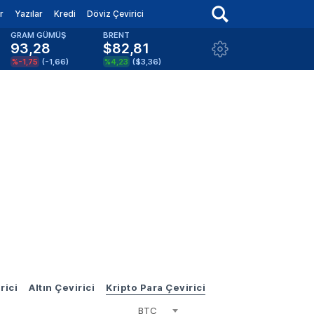
r
Yazılar
Kredi
Döviz Çevirici
GRAM GÜMÜŞ
BRENT
93,28
$82,81
%-1,75
(
-1,66
)
%4,23
(
$3,36
)
rici
Altın Çevirici
Kripto Para Çevirici
BTC