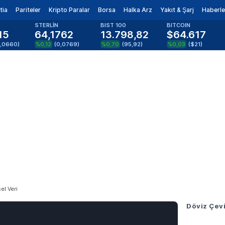
tia
Pariteler
Kripto Paralar
Borsa
Halka Arz
Yakıt & Şarj
Haberle
STERLİN
BIST 100
BITCOIN
15
64,1762
13.798,82
$64.617
0,0660
)
%0,12
(
0,0769
)
%0,70
(
95,92
)
%0,03
(
$21
)
el Veri
Döviz Çevi