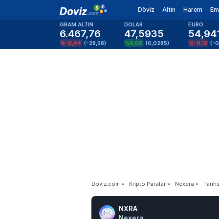
Döviz
Altın
Harem
Em
GRAM ALTIN
DOLAR
EURO
6.467,76
47,5935
54,94
%-0,44
(
-28,58
)
%0,06
(
0,0285
)
%-0,12
(
-
Doviz.com
»
Kripto Paralar
»
Nexera
»
Tarihs
NXRA
Nexera