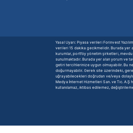
Yasal Uyarı: Piyasa verileri Forinvest Yazıl
verileri 15 dakika gecikmelidir. Burada yer a
kurumlar, portföy yönetim şirketleri, mevd
sunulmaktadır. Burada yer alan yorum ve tav
getiri tercihlerinize uygun olmayabilir. Bu 
doğurmayabilir. Gerek site üzerindeki, gerek
uğrayabilecekleri doğrudan ve/veya dolaylı
Medya İnternet Hizmetleri San. ve Tic. A.Ş 
kullanılamaz, iktibas edilemez, değiştirileme
X