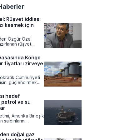
Haberler
l: Rüşvet iddiası
zı kesmek için
ideri Özgür Özel
zırlanan rüşvet
ekesine ve partinin
otansiyeline dair
yasasında Kongo
klamalarda bulundu.
r fiyatları zirveye
rat Yetkin'e
el, dokunulmazlık
siyasi bir hamle olarak
kratik Cumhuriyeti
ken partisinin bağış
isini güçlendirmek
la topladığı
den ihracatına
ylaştı.
tirdi. Bakır ve kobalt
ası hedef
 sevkiyatını durduran
 petrol ve su
eme, stratejik
bir yıla kadar
var
nınmasına imkan
timi, Amerika Birleşik
n saldırılarını
 durumunda Körfez
i petrol, elektrik ve
rden doğal gaz
ni hedef alabileceğine