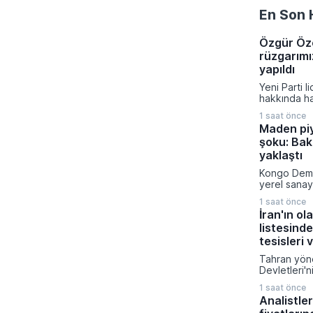
En Son 
Özgür Öze
rüzgarımı
yapıldı
Yeni Parti l
hakkında ha
iddiası fezl
1 saat önce
güncel oy p
Maden pi
çarpıcı açı
şoku: Bakı
Gazeteci Mu
konuşan Öz
yaklaştı
taleplerini 
Kongo Demo
nitelendirir
yerel sanay
kampanyasıy
amacıyla ma
rakamları pa
1 saat önce
kısıtlama ge
İran'ın ol
konsantresi
listesinde
yeni düzenl
durumlarda 
tesisleri 
muafiyet ta
Tahran yöne
veriyor.
Devletleri'ni
sürdürmesi
1 saat önce
ülkelerindek
Analistle
su tesisleri