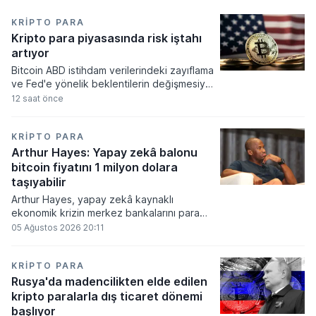
KRIPTO PARA
Kripto para piyasasında risk iştahı
artıyor
Bitcoin ABD istihdam verilerindeki zayıflama
ve Fed'e yönelik beklentilerin değişmesiyle
haftayı yükselişle kapattı. Kripto para
12 saat önce
piyasalarında risk iştahı artarken
yatırımcıların odağı önümüzdeki dönemde
açıklanacak enflasyon rakamlarına ve
KRIPTO PARA
küresel gelişmelere çevrildi.
Arthur Hayes: Yapay zekâ balonu
bitcoin fiyatını 1 milyon dolara
taşıyabilir
Arthur Hayes, yapay zekâ kaynaklı
ekonomik krizin merkez bankalarını para
basmaya zorlayacağını ve bu durumun
05 Ağustos 2026 20:11
bitcoin fiyatını 1 milyon dolara
taşıyabileceğini öngörürken beyaz yakalı iş
kayıplarının tetikleyeceği kredi krizinin
KRIPTO PARA
küresel likidite artışına yol açacağını belirtti
Rusya'da madencilikten elde edilen
ve bitcoinin bu süreçte en hızlı tepki veren
kripto paralarla dış ticaret dönemi
varlık olacağı vurguladı.
başlıyor