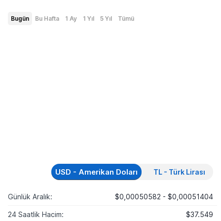
Bugün
Bu Hafta
1 Ay
1 Yıl
5 Yıl
Tümü
USD - Amerikan Doları
TL - Türk Lirası
Günlük Aralık:
$0,00050582 - $0,00051404
24 Saatlik Hacim:
$37.549