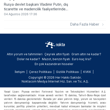
Rusya devlet başkanı Vladimir Putin, dış
ticarette ve madencilik faaliyetlerinde
kripto varlıkların kullanımına onay veren
04 Ağustos 2026 17:36
yeni yasayı imzaladı. Onaylanan bu
düzenleme çerçevesinde madencilikten
Daha Fazla Haber
elde edilen dijital paraların belirli şartlar
altında dolaşımına ve menkul kıymet
alımlarında kullanılmasına olanak sağlanıyor.
Altın yorum ve tahminleri
Çeyrek altın fiyatı
Gram altın ne kadar?
Dolar ne kadar?
Mazot, benzin fiyatı
Euro kaç lira?
En çok kazandıran hisseler
İletişim
Çerez Politikası
Gizlilik Politikası
KVKK
Copyright © 2026 Her Hakkı Saklıdır.
Noktacom Medya İnternet Hiz. San. ve Tic. A.Ş.
Yasal Uyarı: Piyasa verileri Forinvest Yazılım ve Teknolojileri Hizmetleri A.Ş.
tarafından sağlanmaktadır. Hisse senedi verileri 15 dakika, Tahvil-Bono-Repo özet
verileri 15 dakika gecikmelidir. Burada yer alan yatırım bilgi, yorum ve tavsiyeleri
yatırım danışmanlığı kapsamında değildir. Yatırım danışmanlığı hizmeti; aracı
kurumlar, portföy yönetim şirketleri, mevduat kabul etmeyen bankalar ile müşteri