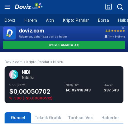
Döviz
Harem
Altın
Kripto Paralar
Borsa
Halka
Doviz.com
»
Kripto Paralar
»
Nibiru
NIBI
Nibiru
Son (21:21)
NIBI/TRY
Hacim
$0,00050702
₺0,02418343
$37.549
%-1,00
(
-$0,00000512
)
Güncel
Teknik Grafik
Tarihsel Veri
Haberler