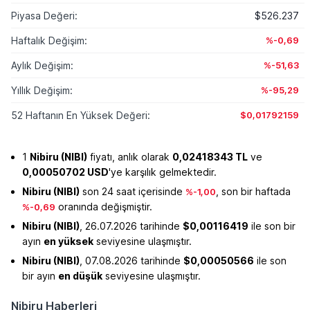
Piyasa Değeri:
$526.237
Haftalık Değişim:
%-0,69
Aylık Değişim:
%-51,63
Yıllık Değişim:
%-95,29
52 Haftanın En Yüksek Değeri:
$0,01792159
1
Nibiru (NIBI)
fiyatı, anlık olarak
0,02418343 TL
ve
0,00050702 USD
'ye karşılık gelmektedir.
Nibiru (NIBI)
son 24 saat içerisinde
, son bir haftada
%-1,00
oranında değişmiştir.
%-0,69
Nibiru (NIBI)
, 26.07.2026 tarihinde
$0,00116419
ile son bir
ayın
en yüksek
seviyesine ulaşmıştır.
Nibiru (NIBI)
, 07.08.2026 tarihinde
$0,00050566
ile son
bir ayın
en düşük
seviyesine ulaşmıştır.
Nibiru Haberleri