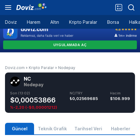
Döviz
Harem
Altın
Kripto Paralar
Borsa
Halka
Doviz.com
»
Kripto Paralar
»
Nodepay
NC
Nodepay
Son (13:02)
NC/TRY
Hacim
$0,00053866
₺0,02569685
$106.999
%-2,20
(
-$0,00001212
)
Güncel
Teknik Grafik
Tarihsel Veri
Haberler