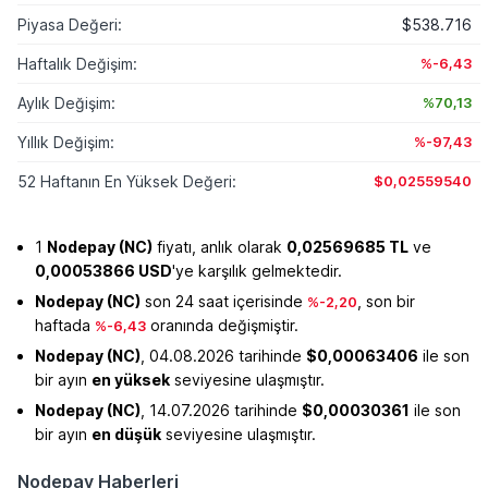
Piyasa Değeri:
$538.716
Haftalık Değişim:
%-6,43
Aylık Değişim:
%70,13
Yıllık Değişim:
%-97,43
52 Haftanın En Yüksek Değeri:
$0,02559540
1
Nodepay (NC)
fiyatı, anlık olarak
0,02569685 TL
ve
0,00053866 USD
'ye karşılık gelmektedir.
Nodepay (NC)
son 24 saat içerisinde
, son bir
%-2,20
haftada
oranında değişmiştir.
%-6,43
Nodepay (NC)
, 04.08.2026 tarihinde
$0,00063406
ile son
bir ayın
en yüksek
seviyesine ulaşmıştır.
Nodepay (NC)
, 14.07.2026 tarihinde
$0,00030361
ile son
bir ayın
en düşük
seviyesine ulaşmıştır.
Nodepay Haberleri