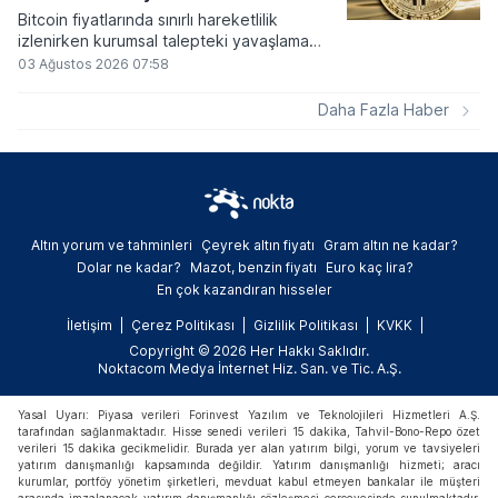
Bitcoin fiyatlarında sınırlı hareketlilik
izlenirken kurumsal talepteki yavaşlama
piyasa dinamiklerini etkiliyor. ABD Merkez
03 Ağustos 2026 07:58
Bankasının faiz kararı sonrasında dar bantta
seyreden kripto para birimi, düzenleme
Daha Fazla Haber
çalışmalarındaki belirsizliklerle baskı altında
kalmaya devam ediyor.
Altın yorum ve tahminleri
Çeyrek altın fiyatı
Gram altın ne kadar?
Dolar ne kadar?
Mazot, benzin fiyatı
Euro kaç lira?
En çok kazandıran hisseler
İletişim
Çerez Politikası
Gizlilik Politikası
KVKK
Copyright © 2026 Her Hakkı Saklıdır.
Noktacom Medya İnternet Hiz. San. ve Tic. A.Ş.
Yasal Uyarı: Piyasa verileri Forinvest Yazılım ve Teknolojileri Hizmetleri A.Ş.
tarafından sağlanmaktadır. Hisse senedi verileri 15 dakika, Tahvil-Bono-Repo özet
verileri 15 dakika gecikmelidir. Burada yer alan yatırım bilgi, yorum ve tavsiyeleri
yatırım danışmanlığı kapsamında değildir. Yatırım danışmanlığı hizmeti; aracı
kurumlar, portföy yönetim şirketleri, mevduat kabul etmeyen bankalar ile müşteri