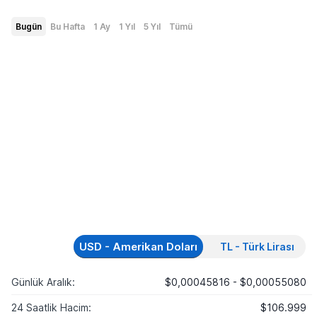
Bugün
Bu Hafta
1 Ay
1 Yıl
5 Yıl
Tümü
USD - Amerikan Doları
TL - Türk Lirası
Günlük Aralık:
$0,00045816 - $0,00055080
24 Saatlik Hacim:
$106.999