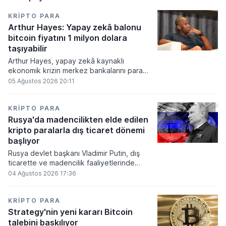
KRIPTO PARA
Arthur Hayes: Yapay zekâ balonu
bitcoin fiyatını 1 milyon dolara
taşıyabilir
Arthur Hayes, yapay zekâ kaynaklı
ekonomik krizin merkez bankalarını para
basmaya zorlayacağını ve bu durumun
05 Ağustos 2026 20:11
bitcoin fiyatını 1 milyon dolara
taşıyabileceğini öngörürken beyaz yakalı iş
kayıplarının tetikleyeceği kredi krizinin
KRIPTO PARA
küresel likidite artışına yol açacağını belirtti
Rusya'da madencilikten elde edilen
ve bitcoinin bu süreçte en hızlı tepki veren
kripto paralarla dış ticaret dönemi
varlık olacağı vurguladı.
başlıyor
Rusya devlet başkanı Vladimir Putin, dış
ticarette ve madencilik faaliyetlerinde
kripto varlıkların kullanımına onay veren
04 Ağustos 2026 17:36
yeni yasayı imzaladı. Onaylanan bu
düzenleme çerçevesinde madencilikten
elde edilen dijital paraların belirli şartlar
KRIPTO PARA
altında dolaşımına ve menkul kıymet
Strategy'nin yeni kararı Bitcoin
alımlarında kullanılmasına olanak sağlanıyor.
talebini baskılıyor