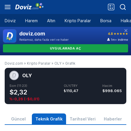
Döviz
Harem
Altın
Kripto Paralar
Borsa
Halka
Doviz.com
»
Kripto Paralar
»
OLY
»
Grafik
OLY
Son (11:23)
OLY/TRY
Hacim
$2,32
₺110,47
$998.065
%-0,26
(
-$0,01
)
Güncel
Teknik Grafik
Tarihsel Veri
Haberler