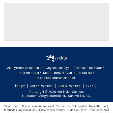
Altın yorum ve tahminleri
Çeyrek altın fiyatı
Gram altın ne kadar?
Dolar ne kadar?
Mazot, benzin fiyatı
Euro kaç lira?
En çok kazandıran hisseler
İletişim
Çerez Politikası
Gizlilik Politikası
KVKK
Copyright © 2026 Her Hakkı Saklıdır.
Noktacom Medya İnternet Hiz. San. ve Tic. A.Ş.
Yasal Uyarı: Piyasa verileri Forinvest Yazılım ve Teknolojileri Hizmetleri A.Ş.
tarafından sağlanmaktadır. Hisse senedi verileri 15 dakika, Tahvil-Bono-Repo özet