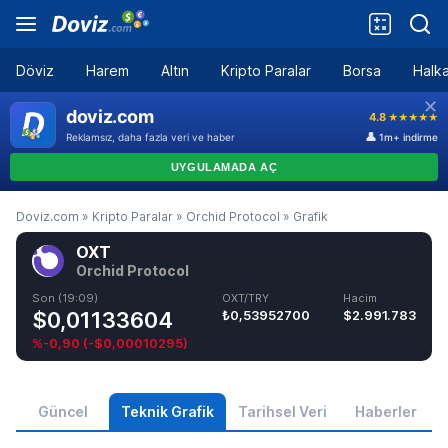
Döviz
Harem
Altın
Kripto Paralar
Borsa
Halka
Doviz.com
»
Kripto Paralar
»
Orchid Protocol
»
Grafik
OXT
Orchid Protocol
Son (19:09)
OXT/TRY
Hacim
$0,01133604
₺0,53952700
$2.991.783
%-0,90
(
-$0,00010295
)
Güncel
Teknik Grafik
Tarihsel Veri
Haberler