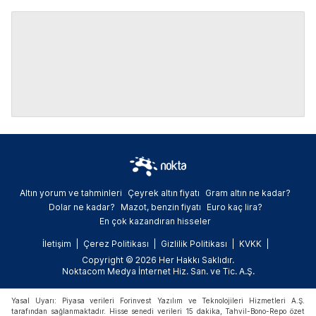
Altın yorum ve tahminleri
Çeyrek altın fiyatı
Gram altın ne kadar?
Dolar ne kadar?
Mazot, benzin fiyatı
Euro kaç lira?
En çok kazandıran hisseler
İletişim
Çerez Politikası
Gizlilik Politikası
KVKK
Copyright © 2026 Her Hakkı Saklıdır.
Noktacom Medya İnternet Hiz. San. ve Tic. A.Ş.
Yasal Uyarı: Piyasa verileri Forinvest Yazılım ve Teknolojileri Hizmetleri A.Ş.
tarafından sağlanmaktadır. Hisse senedi verileri 15 dakika, Tahvil-Bono-Repo özet