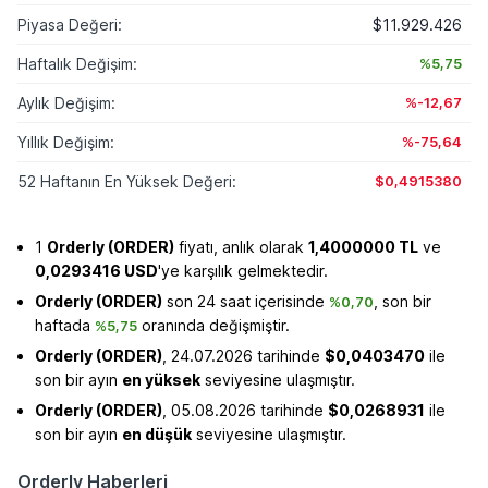
Piyasa Değeri:
$11.929.426
Haftalık Değişim:
%5,75
Aylık Değişim:
%-12,67
Yıllık Değişim:
%-75,64
52 Haftanın En Yüksek Değeri:
$0,4915380
1
Orderly (ORDER)
fiyatı, anlık olarak
1,4000000 TL
ve
0,0293416 USD
'ye karşılık gelmektedir.
Orderly (ORDER)
son 24 saat içerisinde
, son bir
%0,70
haftada
oranında değişmiştir.
%5,75
Orderly (ORDER)
, 24.07.2026 tarihinde
$0,0403470
ile
son bir ayın
en yüksek
seviyesine ulaşmıştır.
Orderly (ORDER)
, 05.08.2026 tarihinde
$0,0268931
ile
son bir ayın
en düşük
seviyesine ulaşmıştır.
Orderly Haberleri