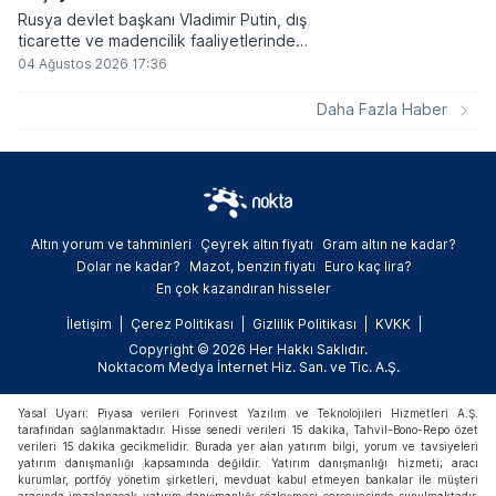
Rusya devlet başkanı Vladimir Putin, dış
ticarette ve madencilik faaliyetlerinde
kripto varlıkların kullanımına onay veren
04 Ağustos 2026 17:36
yeni yasayı imzaladı. Onaylanan bu
düzenleme çerçevesinde madencilikten
Daha Fazla Haber
elde edilen dijital paraların belirli şartlar
altında dolaşımına ve menkul kıymet
alımlarında kullanılmasına olanak sağlanıyor.
Altın yorum ve tahminleri
Çeyrek altın fiyatı
Gram altın ne kadar?
Dolar ne kadar?
Mazot, benzin fiyatı
Euro kaç lira?
En çok kazandıran hisseler
İletişim
Çerez Politikası
Gizlilik Politikası
KVKK
Copyright © 2026 Her Hakkı Saklıdır.
Noktacom Medya İnternet Hiz. San. ve Tic. A.Ş.
Yasal Uyarı: Piyasa verileri Forinvest Yazılım ve Teknolojileri Hizmetleri A.Ş.
tarafından sağlanmaktadır. Hisse senedi verileri 15 dakika, Tahvil-Bono-Repo özet
verileri 15 dakika gecikmelidir. Burada yer alan yatırım bilgi, yorum ve tavsiyeleri
yatırım danışmanlığı kapsamında değildir. Yatırım danışmanlığı hizmeti; aracı
kurumlar, portföy yönetim şirketleri, mevduat kabul etmeyen bankalar ile müşteri