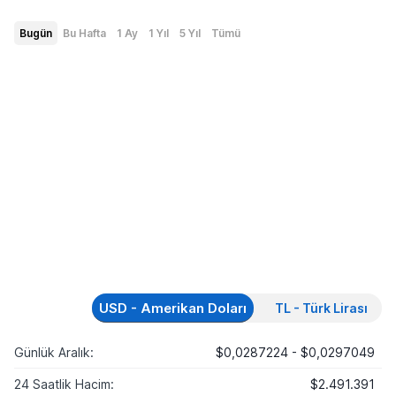
Bugün
Bu Hafta
1 Ay
1 Yıl
5 Yıl
Tümü
USD - Amerikan Doları
TL - Türk Lirası
Günlük Aralık:
$0,0287224 - $0,0297049
24 Saatlik Hacim:
$2.491.391