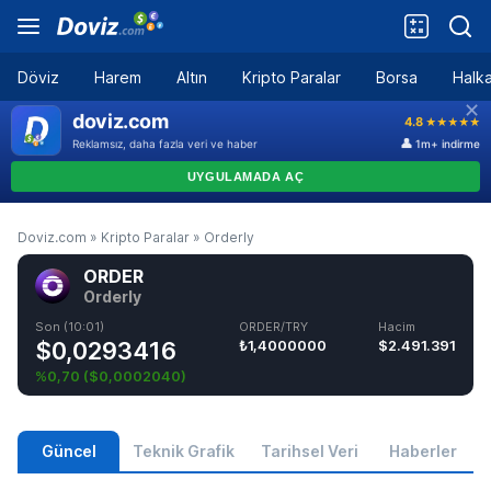
Döviz
Harem
Altın
Kripto Paralar
Borsa
Halka
Doviz.com
»
Kripto Paralar
»
Orderly
ORDER
Orderly
Son (10:01)
ORDER/TRY
Hacim
$0,0293416
₺1,4000000
$2.491.391
%0,70
(
$0,0002040
)
Güncel
Teknik Grafik
Tarihsel Veri
Haberler