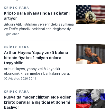
KRIPTO PARA
Kripto para piyasasında risk iştahı
artıyor
Bitcoin ABD istihdam verilerindeki zayıflama
ve Fed'e yönelik beklentilerin değişmesiyle
haftayı yükselişle kapattı. Kripto para
1 gün önce
piyasalarında risk iştahı artarken
yatırımcıların odağı önümüzdeki dönemde
açıklanacak enflasyon rakamlarına ve
KRIPTO PARA
küresel gelişmelere çevrildi.
Arthur Hayes: Yapay zekâ balonu
bitcoin fiyatını 1 milyon dolara
taşıyabilir
Arthur Hayes, yapay zekâ kaynaklı
ekonomik krizin merkez bankalarını para
basmaya zorlayacağını ve bu durumun
05 Ağustos 2026 20:11
bitcoin fiyatını 1 milyon dolara
taşıyabileceğini öngörürken beyaz yakalı iş
kayıplarının tetikleyeceği kredi krizinin
KRIPTO PARA
küresel likidite artışına yol açacağını belirtti
Rusya'da madencilikten elde edilen
ve bitcoinin bu süreçte en hızlı tepki veren
kripto paralarla dış ticaret dönemi
varlık olacağı vurguladı.
başlıyor