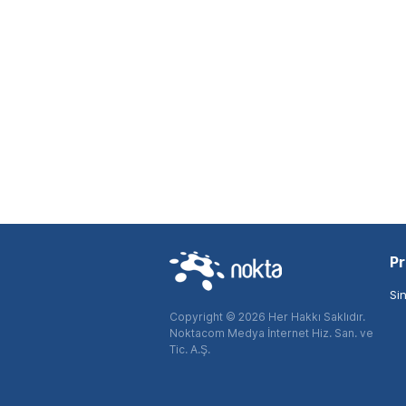
Pr
Si
Copyright © 2026 Her Hakkı Saklıdır.
Noktacom Medya İnternet Hiz. San. ve
Tic. A.Ş.