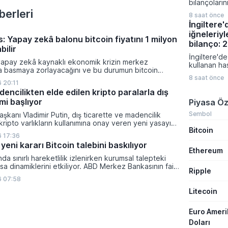
bilançoları
gerçekleşe
karışık bir 
erleri
sermaye artı
8 saat önce
bölge gene
ve borçlanm
İngiltere
veriler ve je
önemli finan
iğneleriyl
fiyatlamalar
kapsıyor.
: Yapay zekâ balonu bitcoin fiyatını 1 milyon
Almanya'da 
bilanço: 
bilir
siparişleri 
İngiltere'de
artış göste
yapay zekâ kaynaklı ekonomik krizin merkez
kullanan ha
bölgesinde
ra basmaya zorlayacağını ve bu durumun bitcoin
bildirilen ş
verileri tü
on dolara taşıyabileceğini öngörürken beyaz yakalı iş
8 saat önce
sağlık otori
 20:11
zayıflığı or
ikleyeceği kredi krizinin küresel likidite artışına yol
geçirdi. M
encilikten elde edilen kripto paralarla dış
ti ve bitcoinin bu süreçte en hızlı tepki veren varlık
gibi popüler
mi başlıyor
Piyasa Öz
dı.
ilişkilendiri
bildirimlerin
Sembol
şkanı Vladimir Putin, dış ticarette ve madencilik
uzmanlar ci
 kripto varlıkların kullanımına onay veren yeni yasayı
Bitcoin
konusunda k
lanan bu düzenleme çerçevesinde madencilikten
 17:36
uyarılarını sı
tal paraların belirli şartlar altında dolaşımına ve menkul
yeni kararı Bitcoin talebini baskılıyor
nda kullanılmasına olanak sağlanıyor.
Ethereum
ında sınırlı hareketlilik izlenirken kurumsal talepteki
a dinamiklerini etkiliyor. ABD Merkez Bankasının faiz
Ripple
da dar bantta seyreden kripto para birimi, düzenleme
6 07:58
i belirsizliklerle baskı altında kalmaya devam ediyor.
Litecoin
Euro Amer
Doları