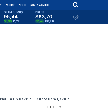
r
Yazılar
Kredi
Döviz Çevirici
GRAM GÜMÜŞ
BRENT
95,44
$83,70
%1,30
(
1,22
)
%1,47
(
$1,21
)
rici
Altın Çevirici
Kripto Para Çevirici
BTC