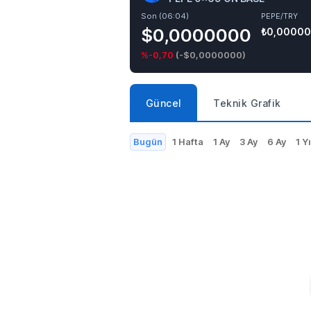
Son (06:04)
PEPE/TRY
$0,0000000
₺0,0000
%-0,70
(
-$0,0000000
)
Güncel
Teknik Grafik
Bugün
1 Hafta
1 Ay
3 Ay
6 Ay
1 Yı