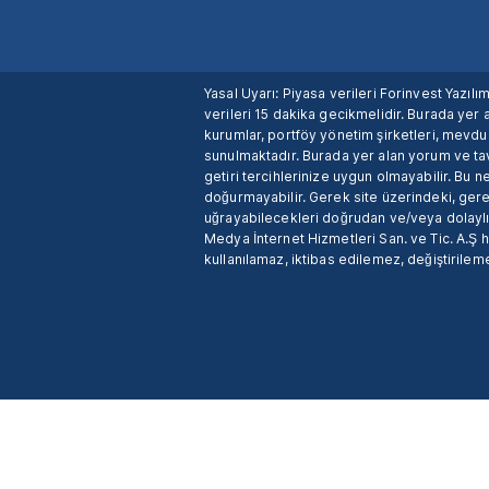
Yasal Uyarı: Piyasa verileri Forinvest Yazıl
verileri 15 dakika gecikmelidir. Burada yer a
kurumlar, portföy yönetim şirketleri, mevd
sunulmaktadır. Burada yer alan yorum ve tav
getiri tercihlerinize uygun olmayabilir. Bu 
doğurmayabilir. Gerek site üzerindeki, gerek
uğrayabilecekleri doğrudan ve/veya dolaylı
Medya İnternet Hizmetleri San. ve Tic. A.Ş 
kullanılamaz, iktibas edilemez, değiştirileme
X