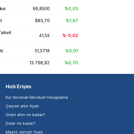
ksi
99,8500
%0,03
l
$83,70
%1,47
Tahvil
41,53
%-0,02
ti
51,3718
%0,01
13.798,82
%0,70
Hızlı Erişim
Kur Korumalı Mevduat Hesaplama
Çeyrek altın fiyatı
Gram altın ne kadar?
Dolar ne kadar?
Mazot, benzin fiyatı