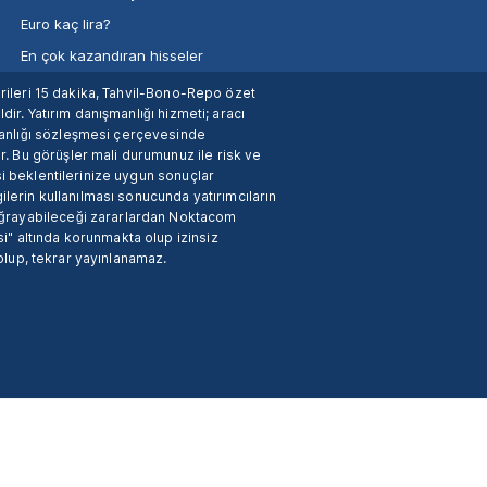
Euro kaç lira?
En çok kazandıran hisseler
verileri 15 dakika, Tahvil-Bono-Repo özet
dir. Yatırım danışmanlığı hizmeti; aracı
manlığı sözleşmesi çerçevesinde
. Bu görüşler mali durumunuz ile risk ve
si beklentilerinize uygun sonuçlar
ilerin kullanılması sonucunda yatırımcıların
 uğrayabileceği zararlardan Noktacom
i" altında korunmakta olup izinsiz
 olup, tekrar yayınlanamaz.