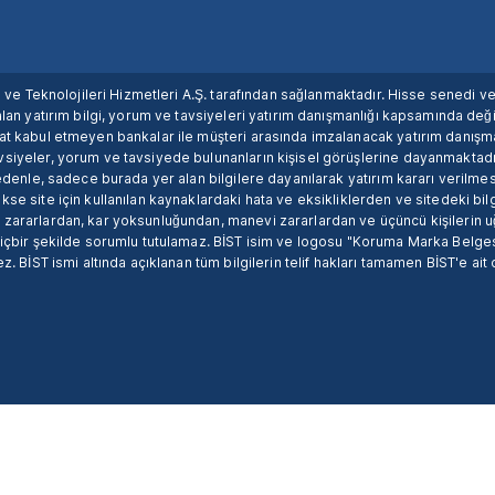
ım ve Teknolojileri Hizmetleri A.Ş. tarafından sağlanmaktadır. Hisse senedi 
lan yatırım bilgi, yorum ve tavsiyeleri yatırım danışmanlığı kapsamında değil
uat kabul etmeyen bankalar ile müşteri arasında imzalanacak yatırım danış
siyeler, yorum ve tavsiyede bulunanların kişisel görüşlerine dayanmaktadır
nedenle, sadece burada yer alan bilgilere dayanılarak yatırım kararı verilme
se site için kullanılan kaynaklardaki hata ve eksikliklerden ve sitedeki bilg
 zararlardan, kar yoksunluğundan, manevi zararlardan ve üçüncü kişilerin
hiçbir şekilde sorumlu tutulamaz. BİST isim ve logosu "Koruma Marka Belges
z. BİST ismi altında açıklanan tüm bilgilerin telif hakları tamamen BİST'e ait