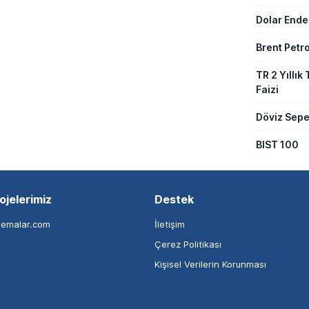
Dolar Ende
Brent Petro
TR 2 Yıllık 
Faizi
Döviz Sepe
BIST 100
ojelerimiz
Destek
nemalar.com
İletişim
Çerez Politikası
Kişisel Verilerin Korunması