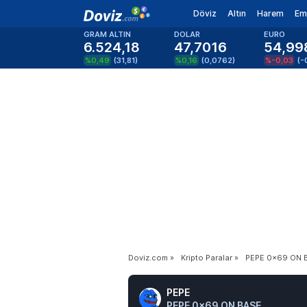
Döviz
Altın
Harem
Em
GRAM ALTIN
DOLAR
EURO
6.524,18
47,7016
54,99
%0,49
(
31,81
)
%0,16
(
0,0762
)
%-0,03
(
-
Doviz.com
»
Kripto Paralar
»
PEPE 0x69 ON 
PEPE
PEPE 0x69 ON BASE