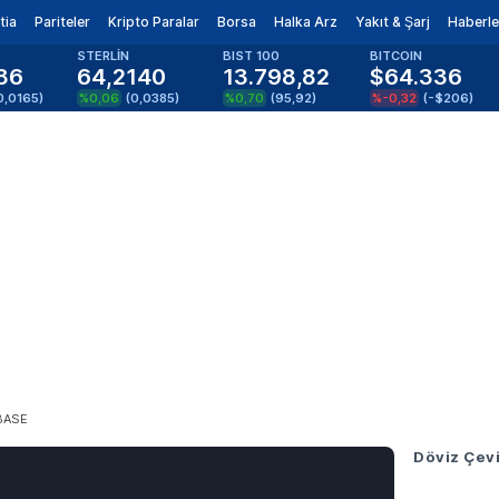
tia
Pariteler
Kripto Paralar
Borsa
Halka Arz
Yakıt & Şarj
Haberle
STERLİN
BIST 100
BITCOIN
86
64,2140
13.798,82
$64.336
0,0165
)
%0,06
(
0,0385
)
%0,70
(
95,92
)
%-0,32
(
-$206
)
BASE
Döviz Çevi