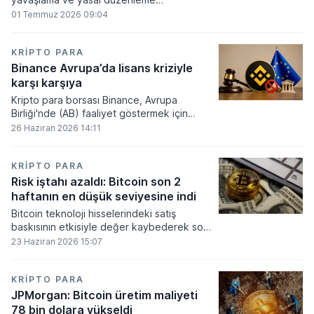
beklentilerinin zayıflaması üzerine kripto
01 Temmuz 2026 09:04
para tahminlerini aşağı yönlü revize etti.
KRIPTO PARA
Binance Avrupa’da lisans kriziyle
karşı karşıya
Kripto para borsası Binance, Avrupa
Birliği'nde (AB) faaliyet göstermek için
gerekli düzenleyici onayları alamadı.
26 Haziran 2026 14:11
KRIPTO PARA
Risk iştahı azaldı: Bitcoin son 2
haftanın en düşük seviyesine indi
Bitcoin teknoloji hisselerindeki satış
baskısının etkisiyle değer kaybederek son
iki haftanın en düşük seviyesini gördü.
23 Haziran 2026 15:07
KRIPTO PARA
JPMorgan: Bitcoin üretim maliyeti
78 bin dolara yükseldi