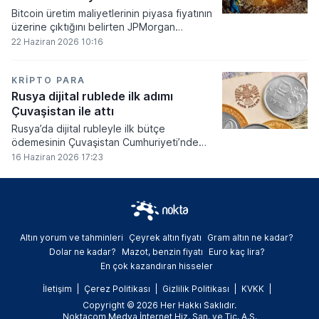
Bitcoin üretim maliyetlerinin piyasa fiyatının
üzerine çıktığını belirten JPMorgan
analistleri, madencilik sektöründeki kârlılık
22 Haziran 2026 10:16
oranlarının ciddi bir baskı altına girdiğini
söyledi.
KRIPTO PARA
Rusya dijital rublede ilk adımı
Çuvaşistan ile attı
Rusya’da dijital rubleyle ilk bütçe
ödemesinin Çuvaşistan Cumhuriyeti’nde
gerçekleştirildiği bildirildi.
16 Haziran 2026 17:23
Altın yorum ve tahminleri
Çeyrek altın fiyatı
Gram altın ne kadar?
Dolar ne kadar?
Mazot, benzin fiyatı
Euro kaç lira?
En çok kazandıran hisseler
İletişim
Çerez Politikası
Gizlilik Politikası
KVKK
Copyright © 2026 Her Hakkı Saklıdır.
Noktacom Medya İnternet Hiz. San. ve Tic. A.Ş.