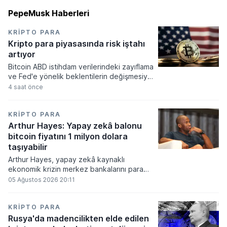
PepeMusk Haberleri
KRIPTO PARA
Kripto para piyasasında risk iştahı
artıyor
Bitcoin ABD istihdam verilerindeki zayıflama
ve Fed'e yönelik beklentilerin değişmesiyle
haftayı yükselişle kapattı. Kripto para
4 saat önce
piyasalarında risk iştahı artarken
yatırımcıların odağı önümüzdeki dönemde
açıklanacak enflasyon rakamlarına ve
KRIPTO PARA
küresel gelişmelere çevrildi.
Arthur Hayes: Yapay zekâ balonu
bitcoin fiyatını 1 milyon dolara
taşıyabilir
Arthur Hayes, yapay zekâ kaynaklı
ekonomik krizin merkez bankalarını para
basmaya zorlayacağını ve bu durumun
05 Ağustos 2026 20:11
bitcoin fiyatını 1 milyon dolara
taşıyabileceğini öngörürken beyaz yakalı iş
kayıplarının tetikleyeceği kredi krizinin
KRIPTO PARA
küresel likidite artışına yol açacağını belirtti
Rusya'da madencilikten elde edilen
ve bitcoinin bu süreçte en hızlı tepki veren