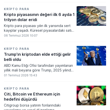
bakiyesi bulunan yatırımcı sayısı 3,2 milyon
olarak belirlendi.
KRIPTO PARA
Kripto piyasasının değeri ilk 6 ayda 1
trilyon dolar eridi
Kripto para piyasası yılın ilk yarısında sert
kayıplar yaşadı. Küresel piyasalardaki satış
baskısı ve artan faiz baskısının etkisiyle
06 Temmuz 2026 10:07
dijital varlıkların toplam değeri 919 milyar
860 milyon dolarlık erime kaydetti.
KRIPTO PARA
Trump'ın kriptodan elde ettiği gelir
belli oldu
ABD Kamu Etiği Ofisi tarafından yayımlanan
yıllık mali beyana göre Trump, 2025 yılında
kripto para ve memecoin faaliyetlerinden
01 Temmuz 2026 15:43
en az 1,2 milyar dolar gelir elde etti.
KRIPTO PARA
Citi, Bitcoin ve Ethereum için
hedefini düşürdü
Citigroup borsa yatırım fonlarındaki
yavaşlama ve yasal düzenleme