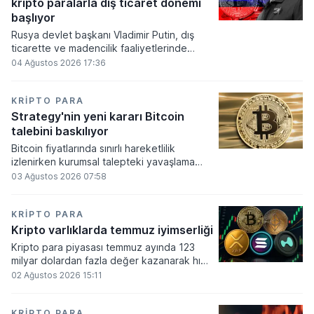
kripto paralarla dış ticaret dönemi
varlık olacağı vurguladı.
başlıyor
Rusya devlet başkanı Vladimir Putin, dış
ticarette ve madencilik faaliyetlerinde
kripto varlıkların kullanımına onay veren
04 Ağustos 2026 17:36
yeni yasayı imzaladı. Onaylanan bu
düzenleme çerçevesinde madencilikten
elde edilen dijital paraların belirli şartlar
KRIPTO PARA
altında dolaşımına ve menkul kıymet
Strategy'nin yeni kararı Bitcoin
alımlarında kullanılmasına olanak sağlanıyor.
talebini baskılıyor
Bitcoin fiyatlarında sınırlı hareketlilik
izlenirken kurumsal talepteki yavaşlama
piyasa dinamiklerini etkiliyor. ABD Merkez
03 Ağustos 2026 07:58
Bankasının faiz kararı sonrasında dar bantta
seyreden kripto para birimi, düzenleme
çalışmalarındaki belirsizliklerle baskı altında
KRIPTO PARA
kalmaya devam ediyor.
Kripto varlıklarda temmuz iyimserliği
Kripto para piyasası temmuz ayında 123
milyar dolardan fazla değer kazanarak hızlı
bir toparlanma sürecine girdi. Bitcoin ve
02 Ağustos 2026 15:11
ethereum öncülüğünde yaşanan bu
yükselişle birlikte toplam piyasa büyüklüğü
2 trilyon 159 milyar 780 milyon dolar
KRIPTO PARA