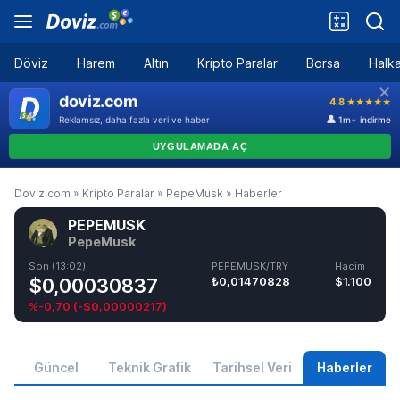
Döviz
Harem
Altın
Kripto Paralar
Borsa
Halka
Doviz.com
»
Kripto Paralar
»
PepeMusk
»
Haberler
PEPEMUSK
PepeMusk
Son (13:02)
PEPEMUSK/TRY
Hacim
$0,00030837
₺0,01470828
$1.100
%-0,70
(
-$0,00000217
)
Güncel
Teknik Grafik
Tarihsel Veri
Haberler