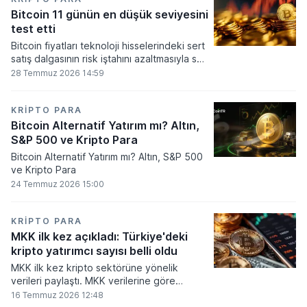
seviyesine ulaştı.
Bitcoin 11 günün en düşük seviyesini
test etti
Bitcoin fiyatları teknoloji hisselerindeki sert
satış dalgasının risk iştahını azaltmasıyla son
11 günün en düşük seviyesine indi.
28 Temmuz 2026 14:59
KRIPTO PARA
Bitcoin Alternatif Yatırım mı? Altın,
S&P 500 ve Kripto Para
Bitcoin Alternatif Yatırım mı? Altın, S&P 500
ve Kripto Para
24 Temmuz 2026 15:00
KRIPTO PARA
MKK ilk kez açıkladı: Türkiye'deki
kripto yatırımcı sayısı belli oldu
MKK ilk kez kripto sektörüne yönelik
verileri paylaştı. MKK verilerine göre
platformlarda bugüne kadar 5,6 milyon
16 Temmuz 2026 12:48
yatırımcı işlem yaparken, halen kripto