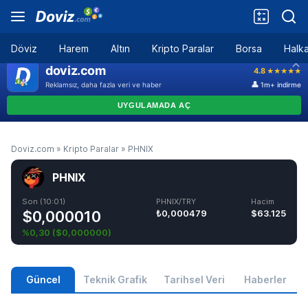
Döviz
Harem
Altın
Kripto Paralar
Borsa
Halka
Doviz.com
»
Kripto Paralar
»
PHNIX
PHNIX
Son (10:01)
PHNIX/TRY
Hacim
$0,000010
₺0,000479
$63.125
%0,30
(
$0,000000
)
Güncel
Teknik Grafik
Tarihsel Veri
Haberler