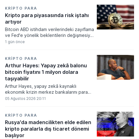
KRIPTO PARA
Kripto para piyasasında risk iştahı
artıyor
Bitcoin ABD istihdam verilerindeki zayıflama
ve Fed'e yönelik beklentilerin değişmesiyle
haftayı yükselişle kapattı. Kripto para
1 gün önce
piyasalarında risk iştahı artarken
yatırımcıların odağı önümüzdeki dönemde
açıklanacak enflasyon rakamlarına ve
KRIPTO PARA
küresel gelişmelere çevrildi.
Arthur Hayes: Yapay zekâ balonu
bitcoin fiyatını 1 milyon dolara
taşıyabilir
Arthur Hayes, yapay zekâ kaynaklı
ekonomik krizin merkez bankalarını para
basmaya zorlayacağını ve bu durumun
05 Ağustos 2026 20:11
bitcoin fiyatını 1 milyon dolara
taşıyabileceğini öngörürken beyaz yakalı iş
kayıplarının tetikleyeceği kredi krizinin
KRIPTO PARA
küresel likidite artışına yol açacağını belirtti
Rusya'da madencilikten elde edilen
ve bitcoinin bu süreçte en hızlı tepki veren
kripto paralarla dış ticaret dönemi
varlık olacağı vurguladı.
başlıyor