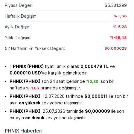
Piyasa Değeri:
$5.331.299
Haftalık Değişim:
%-1,66
Aylık Değişim:
%-5,28
Yıllık Değişim:
%-59,48
52 Haftanın En Yüksek Değeri:
$0,000028
1
PHNIX (PHNIX)
fiyatı, anlık olarak
0,000479 TL
ve
0,000010 USD
'ye karşılık gelmektedir.
PHNIX (PHNIX)
son 24 saat içerisinde
, son bir
%0,30
haftada
oranında değişmiştir.
%-1,66
PHNIX (PHNIX)
, 12.07.2026 tarihinde
$0,000011
ile son bir
ayın
en yüksek
seviyesine ulaşmıştır.
PHNIX (PHNIX)
, 25.07.2026 tarihinde
$0,000009
ile son
bir ayın
en düşük
seviyesine ulaşmıştır.
PHNIX Haberleri