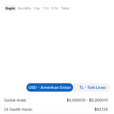
Bugün
Bu Hafta
1 Ay
1 Yıl
5 Yıl
Tümü
USD - Amerikan Doları
TL - Türk Lirası
Günlük Aralık:
$0,000010 - $0,000010
24 Saatlik Hacim:
$63.125