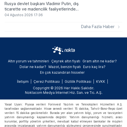
Rusya devlet başkanı Vladimir Putin, dış
ticarette ve madencilik faaliyetlerinde
kripto varlıkların kullanımına onay veren
04 Ağustos 2026 17:36
yeni yasayı imzaladı. Onaylanan bu
düzenleme çerçevesinde madencilikten
Daha Fazla Haber
elde edilen dijital paraların belirli şartlar
altında dolaşımına ve menkul kıymet
alımlarında kullanılmasına olanak sağlanıyor.
Altın yorum ve tahminleri
Çeyrek altın fiyatı
Gram altın ne kadar?
Dolar ne kadar?
Mazot, benzin fiyatı
Euro kaç lira?
En çok kazandıran hisseler
İletişim
Çerez Politikası
Gizlilik Politikası
KVKK
Copyright © 2026 Her Hakkı Saklıdır.
Noktacom Medya İnternet Hiz. San. ve Tic. A.Ş.
Yasal Uyarı: Piyasa verileri Forinvest Yazılım ve Teknolojileri Hizmetleri A.Ş.
tarafından sağlanmaktadır. Hisse senedi verileri 15 dakika, Tahvil-Bono-Repo özet
verileri 15 dakika gecikmelidir. Burada yer alan yatırım bilgi, yorum ve tavsiyeleri
yatırım danışmanlığı kapsamında değildir. Yatırım danışmanlığı hizmeti; aracı
kurumlar, portföy yönetim şirketleri, mevduat kabul etmeyen bankalar ile müşteri
arasında imzalanacak yatırım danışmanlığı sözleşmesi çerçevesinde sunulmaktadır.