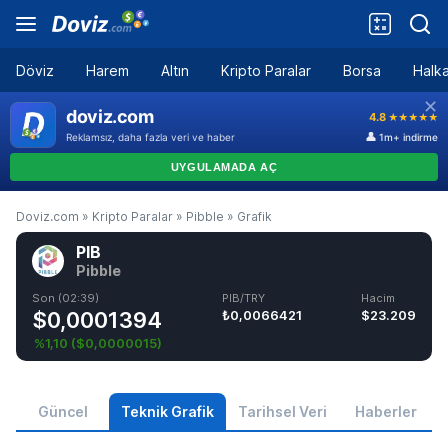
Döviz
Harem
Altın
Kripto Paralar
Borsa
Halka
Doviz.com
»
Kripto Paralar
»
Pibble
»
Grafik
PIB
Pibble
Son (02:39)
PIB/TRY
Hacim
$0,0001394
₺0,0066421
$23.209
%1,10
(
$0,0000015
)
Güncel
Teknik Grafik
Tarihsel Veri
Haberler