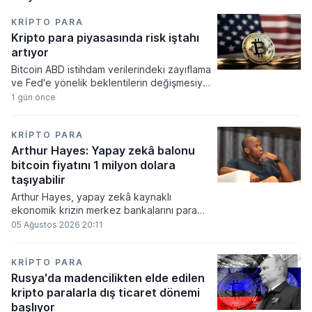
KRIPTO PARA
Kripto para piyasasında risk iştahı
artıyor
Bitcoin ABD istihdam verilerindeki zayıflama
ve Fed'e yönelik beklentilerin değişmesiyle
haftayı yükselişle kapattı. Kripto para
1 gün önce
piyasalarında risk iştahı artarken
yatırımcıların odağı önümüzdeki dönemde
açıklanacak enflasyon rakamlarına ve
KRIPTO PARA
küresel gelişmelere çevrildi.
Arthur Hayes: Yapay zekâ balonu
bitcoin fiyatını 1 milyon dolara
taşıyabilir
Arthur Hayes, yapay zekâ kaynaklı
ekonomik krizin merkez bankalarını para
basmaya zorlayacağını ve bu durumun
05 Ağustos 2026 20:11
bitcoin fiyatını 1 milyon dolara
taşıyabileceğini öngörürken beyaz yakalı iş
kayıplarının tetikleyeceği kredi krizinin
KRIPTO PARA
küresel likidite artışına yol açacağını belirtti
Rusya'da madencilikten elde edilen
ve bitcoinin bu süreçte en hızlı tepki veren
kripto paralarla dış ticaret dönemi
varlık olacağı vurguladı.
başlıyor