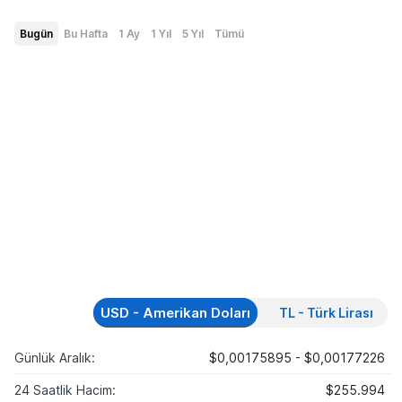
Bugün
Bu Hafta
1 Ay
1 Yıl
5 Yıl
Tümü
USD - Amerikan Doları
TL - Türk Lirası
Günlük Aralık:
$0,00175895 - $0,00177226
24 Saatlik Hacim:
$255.994