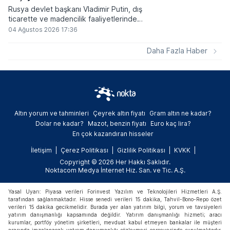
Rusya devlet başkanı Vladimir Putin, dış
ticarette ve madencilik faaliyetlerinde
kripto varlıkların kullanımına onay veren
04 Ağustos 2026 17:36
yeni yasayı imzaladı. Onaylanan bu
düzenleme çerçevesinde madencilikten
Daha Fazla Haber
elde edilen dijital paraların belirli şartlar
altında dolaşımına ve menkul kıymet
alımlarında kullanılmasına olanak sağlanıyor.
Altın yorum ve tahminleri
Çeyrek altın fiyatı
Gram altın ne kadar?
Dolar ne kadar?
Mazot, benzin fiyatı
Euro kaç lira?
En çok kazandıran hisseler
İletişim
Çerez Politikası
Gizlilik Politikası
KVKK
Copyright © 2026 Her Hakkı Saklıdır.
Noktacom Medya İnternet Hiz. San. ve Tic. A.Ş.
Yasal Uyarı: Piyasa verileri Forinvest Yazılım ve Teknolojileri Hizmetleri A.Ş.
tarafından sağlanmaktadır. Hisse senedi verileri 15 dakika, Tahvil-Bono-Repo özet
verileri 15 dakika gecikmelidir. Burada yer alan yatırım bilgi, yorum ve tavsiyeleri
yatırım danışmanlığı kapsamında değildir. Yatırım danışmanlığı hizmeti; aracı
kurumlar, portföy yönetim şirketleri, mevduat kabul etmeyen bankalar ile müşteri