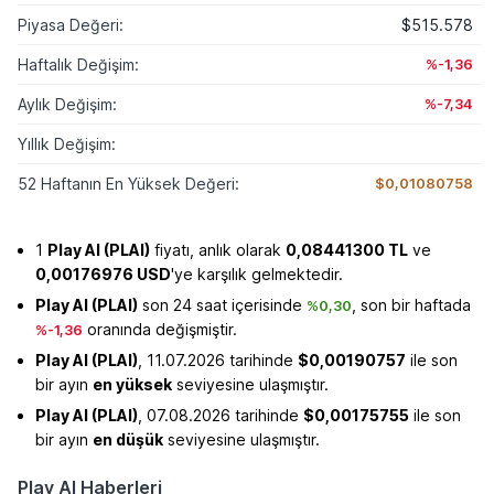
Piyasa Değeri:
$515.578
Haftalık Değişim:
%-1,36
Aylık Değişim:
%-7,34
Yıllık Değişim:
52 Haftanın En Yüksek Değeri:
$0,01080758
1
Play AI (PLAI)
fiyatı, anlık olarak
0,08441300 TL
ve
0,00176976 USD
'ye karşılık gelmektedir.
Play AI (PLAI)
son 24 saat içerisinde
, son bir haftada
%0,30
oranında değişmiştir.
%-1,36
Play AI (PLAI)
, 11.07.2026 tarihinde
$0,00190757
ile son
bir ayın
en yüksek
seviyesine ulaşmıştır.
Play AI (PLAI)
, 07.08.2026 tarihinde
$0,00175755
ile son
bir ayın
en düşük
seviyesine ulaşmıştır.
Play AI Haberleri