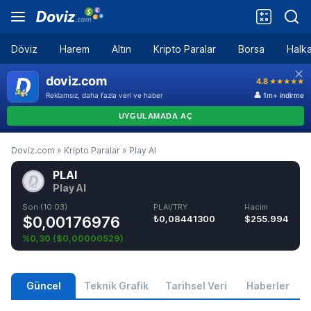
Döviz
Harem
Altın
Kripto Paralar
Borsa
Halka
Doviz.com
»
Kripto Paralar
»
Play AI
PLAI
Play AI
Son (10:03)
PLAI/TRY
Hacim
$0,00176976
₺0,08441300
$255.994
%0,30
(
$0,00000529
)
Güncel
Teknik Grafik
Tarihsel Veri
Haberler