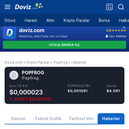
Döviz
Harem
Altın
Kripto Paralar
Borsa
Halka
Doviz.com
»
Kripto Paralar
»
Popfrog
»
Haberler
POPFROG
Popfrog
Son (13:44)
POPFROG/TRY
Hacim
$0,000023
₺0,001091
$4.091
%-35,60
(
-$0,000013
)
Güncel
Teknik Grafik
Tarihsel Veri
Haberler