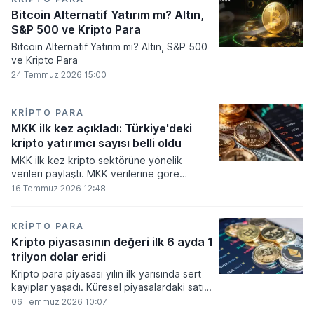
Bitcoin Alternatif Yatırım mı? Altın,
S&P 500 ve Kripto Para
Bitcoin Alternatif Yatırım mı? Altın, S&P 500
ve Kripto Para
24 Temmuz 2026 15:00
KRIPTO PARA
MKK ilk kez açıkladı: Türkiye'deki
kripto yatırımcı sayısı belli oldu
MKK ilk kez kripto sektörüne yönelik
verileri paylaştı. MKK verilerine göre
platformlarda bugüne kadar 5,6 milyon
16 Temmuz 2026 12:48
yatırımcı işlem yaparken, halen kripto
bakiyesi bulunan yatırımcı sayısı 3,2 milyon
olarak belirlendi.
KRIPTO PARA
Kripto piyasasının değeri ilk 6 ayda 1
trilyon dolar eridi
Kripto para piyasası yılın ilk yarısında sert
kayıplar yaşadı. Küresel piyasalardaki satış
baskısı ve artan faiz baskısının etkisiyle
06 Temmuz 2026 10:07
dijital varlıkların toplam değeri 919 milyar