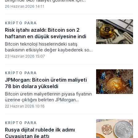
gerekli düzenleyici onayları alamadı.
26 Haziran 2026 14:11
KRIPTO PARA
Risk iştahı azaldı: Bitcoin son 2
haftanın en düşük seviyesine indi
Bitcoin teknoloji hisselerindeki satış
baskısının etkisiyle değer kaybederek son
iki haftanın en düşük seviyesini gördü.
23 Haziran 2026 15:07
KRIPTO PARA
JPMorgan: Bitcoin üretim maliyeti
78 bin dolara yükseldi
Bitcoin üretim maliyetlerinin piyasa fiyatının
üzerine çıktığını belirten JPMorgan
analistleri, madencilik sektöründeki kârlılık
22 Haziran 2026 10:16
oranlarının ciddi bir baskı altına girdiğini
söyledi.
KRIPTO PARA
Rusya dijital rublede ilk adımı
Çuvaşistan ile attı