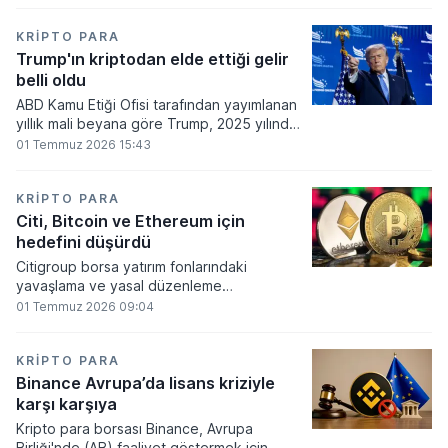
860 milyon dolarlık erime kaydetti.
KRIPTO PARA
Trump'ın kriptodan elde ettiği gelir
belli oldu
ABD Kamu Etiği Ofisi tarafından yayımlanan
yıllık mali beyana göre Trump, 2025 yılında
kripto para ve memecoin faaliyetlerinden
01 Temmuz 2026 15:43
en az 1,2 milyar dolar gelir elde etti.
KRIPTO PARA
Citi, Bitcoin ve Ethereum için
hedefini düşürdü
Citigroup borsa yatırım fonlarındaki
yavaşlama ve yasal düzenleme
beklentilerinin zayıflaması üzerine kripto
01 Temmuz 2026 09:04
para tahminlerini aşağı yönlü revize etti.
KRIPTO PARA
Binance Avrupa’da lisans kriziyle
karşı karşıya
Kripto para borsası Binance, Avrupa
Birliği'nde (AB) faaliyet göstermek için