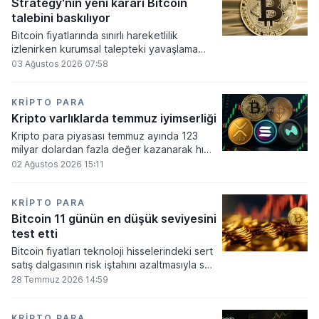
altında dolaşımına ve menkul kıymet
Strategy'nin yeni kararı Bitcoin
alımlarında kullanılmasına olanak sağlanıyor.
talebini baskılıyor
Bitcoin fiyatlarında sınırlı hareketlilik
izlenirken kurumsal talepteki yavaşlama
piyasa dinamiklerini etkiliyor. ABD Merkez
03 Ağustos 2026 07:58
Bankasının faiz kararı sonrasında dar bantta
seyreden kripto para birimi, düzenleme
çalışmalarındaki belirsizliklerle baskı altında
KRIPTO PARA
kalmaya devam ediyor.
Kripto varlıklarda temmuz iyimserliği
Kripto para piyasası temmuz ayında 123
milyar dolardan fazla değer kazanarak hızlı
bir toparlanma sürecine girdi. Bitcoin ve
02 Ağustos 2026 15:11
ethereum öncülüğünde yaşanan bu
yükselişle birlikte toplam piyasa büyüklüğü
2 trilyon 159 milyar 780 milyon dolar
KRIPTO PARA
seviyesine ulaştı.
Bitcoin 11 günün en düşük seviyesini
test etti
Bitcoin fiyatları teknoloji hisselerindeki sert
satış dalgasının risk iştahını azaltmasıyla son
11 günün en düşük seviyesine indi.
28 Temmuz 2026 14:59
KRIPTO PARA