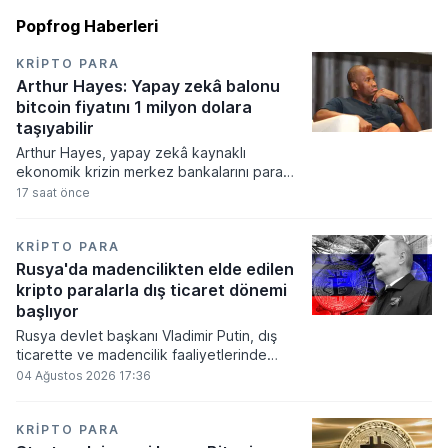
Popfrog Haberleri
KRIPTO PARA
Arthur Hayes: Yapay zekâ balonu
bitcoin fiyatını 1 milyon dolara
taşıyabilir
Arthur Hayes, yapay zekâ kaynaklı
ekonomik krizin merkez bankalarını para
basmaya zorlayacağını ve bu durumun
17 saat önce
bitcoin fiyatını 1 milyon dolara
taşıyabileceğini öngörürken beyaz yakalı iş
kayıplarının tetikleyeceği kredi krizinin
KRIPTO PARA
küresel likidite artışına yol açacağını belirtti
Rusya'da madencilikten elde edilen
ve bitcoinin bu süreçte en hızlı tepki veren
kripto paralarla dış ticaret dönemi
varlık olacağı vurguladı.
başlıyor
Rusya devlet başkanı Vladimir Putin, dış
ticarette ve madencilik faaliyetlerinde
kripto varlıkların kullanımına onay veren
04 Ağustos 2026 17:36
yeni yasayı imzaladı. Onaylanan bu
düzenleme çerçevesinde madencilikten
elde edilen dijital paraların belirli şartlar
KRIPTO PARA