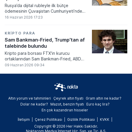
Rusya’da dijital rubleyle ilk bütçe
ödemesinin Çuvaşistan Cumhuriyeti’nde
gerçekleştirildiği bildirildi.
16 Haziran 2026 17:23
KRIPTO PARA
Sam Bankman-Fried, Trump'tan af
talebinde bulundu
Kripto para borsası FTX'in kurucu
ortaklarından Sam Bankman-Fried, ABD
Başkanı Donald Trump'tan resmi olarak af
09 Haziran 2026 09:34
talebinde bulundu.
Altın yorum ve tahminleri
Çeyrek altın fiyatı
Gram altın ne kadar?
Dolar ne kadar?
Mazot, benzin fiyatı
Euro kaç lira?
En çok kazandıran hisseler
İletişim
Çerez Politikası
Gizlilik Politikası
KVKK
Copyright © 2026 Her Hakkı Saklıdır.
Noktacom Medya İnternet Hiz. San. ve Tic. A.Ş.