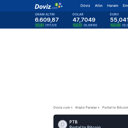
Döviz
Altın
Harem
Em
GRAM ALTIN
DOLAR
EURO
6.609,87
47,7049
55,04
%1,81
(
117,51
)
%0,17
(
0,0810
)
%0,05
(
0,
Doviz.com
»
Kripto Paralar
»
Portal to Bitcoi
PTB
Portal to Bitcoin