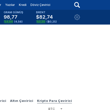
r
Yazılar
Kredi
Döviz Çevirici
GRAM GÜMÜŞ
BRENT
98,77
$82,74
%4,84
(
4,56
)
%0,30
(
$0,25
)
rici
Altın Çevirici
Kripto Para Çevirici
BTC