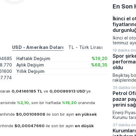
En Son 
İkinci el 
fiyatları
durgunlu
İkinci el oto
temmuz ayın
USD - Amerikan Doları
TL - Türk Lirası
korurken yı
19 dakika ön
artışı enfla
Spor şirke
altında kal
94685
Haftalık Değişim
%19,20
performan
VavaAI Fiya
8.770
Aylık Değişim
%68,35
göre piyasa
oldu
61600
Yıllık Değişim
yüzde 0,2 il
Beşiktaş bo
gerçekleşti
97.774
rakiplerinde
şirketleri ar
35 dakika ö
ayında yatı
 olarak
0,04146185 TL
ve
0,00086913 USD
'ye
Petrol Of
kulüp olmay
pazar payı
endeksinin 
çerisinde
%2,10
, son bir haftada
%19,20
oranında
eğilimi ser
yerini sağ
döneminde s
Enerji Piya
hisseleri y
tarihinde
$0,00106908
ile son bir ayın
en yüksek
Kurumu tara
yükseliş ka
veriler ışığ
37 dakika ö
arihinde
$0,00047660
ile son bir ayın
en düşük
Grubu, 2025
Kurumları
payını koru