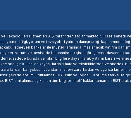
ım ve Teknolojileri Hizmetleri A.Ş. tarafından sağlanmaktadır. Hisse senedi 
lan yatırım bilgi, yorum ve tavsiyeleri yatırım danışmanlığı kapsamında değil
uat kabul etmeyen bankalar ile müşteri arasında imzalanacak yatırım danış
siyeler, yorum ve tavsiyede bulunanların kişisel görüşlerine dayanmaktadır
nedenle, sadece burada yer alan bilgilere dayanılarak yatırım kararı verilme
se site için kullanılan kaynaklardaki hata ve eksikliklerden ve sitedeki bilg
 zararlardan, kar yoksunluğundan, manevi zararlardan ve üçüncü kişilerin
hiçbir şekilde sorumlu tutulamaz. BİST isim ve logosu "Koruma Marka Belges
z. BİST ismi altında açıklanan tüm bilgilerin telif hakları tamamen BİST'e ait