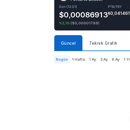
Son (12:01)
PTB/TRY
$0,00086913
₺0,04146
%2,10
(
$0,00001788
)
Güncel
Teknik Grafik
Bugün
1 Hafta
1 Ay
3 Ay
6 Ay
1 Yı