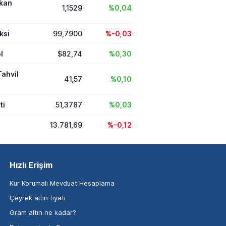
ikan
1,1529
%0,04
ksi
99,7900
%-0,03
l
$82,74
%0,30
Tahvil
41,57
%0,10
ti
51,3787
%0,03
13.781,69
%-0,12
Hızlı Erişim
Kur Korumalı Mevduat Hesaplama
Çeyrek altın fiyatı
Gram altın ne kadar?