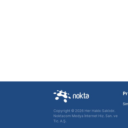
Pr
Si
Copyright © 2026 Her Hakkı Saklıdır.
Noktacom Medya İnternet Hiz. San. ve
Tic. A.Ş.