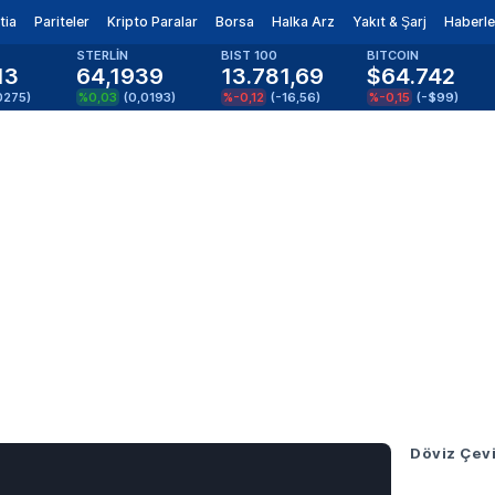
tia
Pariteler
Kripto Paralar
Borsa
Halka Arz
Yakıt & Şarj
Haberle
STERLİN
BIST 100
BITCOIN
13
64,1939
13.781,69
$64.742
0275
)
%0,03
(
0,0193
)
%-0,12
(
-16,56
)
%-0,15
(
-$99
)
n
Döviz Çevi