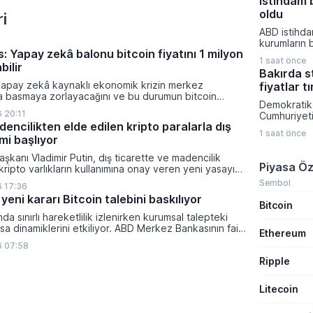
istihdam b
lider konu
başardı. Top
oldu
i
akaryakıt sa
ABD istihda
yıla göre ar
kurumların b
dönemde, şi
: Yapay zekâ balonu bitcoin fiyatını 1 milyon
Temmuz ayı 
satış hacmi
1 saat önce
raporu için
bilir
yerini sağla
Bakırda s
bin ile 85 bi
yapay zekâ kaynaklı ekonomik krizin merkez
fiyatlar t
öngörülürken
ra basmaya zorlayacağını ve bu durumun bitcoin
yüzde 4,2 i
Demokratik
on dolara taşıyabileceğini öngörürken beyaz yakalı iş
seviyeleri
 20:11
Cumhuriyeti
ikleyeceği kredi krizinin küresel likidite artışına yol
bekleniyor.
encilikten elde edilen kripto paralarla dış
kararı bakı
ti ve bitcoinin bu süreçte en hızlı tepki veren varlık
1 saat önce
endişelerin
mi başlıyor
dı.
fiyatların s
şkanı Vladimir Putin, dış ticarette ve madencilik
yaklaşması
Piyasa Öz
 kripto varlıkların kullanımına onay veren yeni yasayı
Küresel sto
lanan bu düzenleme çerçevesinde madencilikten
madenlerde 
Sembol
 17:36
tal paraların belirli şartlar altında dolaşımına ve menkul
birleşen bu
yeni kararı Bitcoin talebini baskılıyor
nda kullanılmasına olanak sağlanıyor.
Bitcoin
fiyatlarının
bir kazanç 
ında sınırlı hareketlilik izlenirken kurumsal talepteki
sağladı.
a dinamiklerini etkiliyor. ABD Merkez Bankasının faiz
Ethereum
da dar bantta seyreden kripto para birimi, düzenleme
6 07:58
i belirsizliklerle baskı altında kalmaya devam ediyor.
Ripple
Litecoin