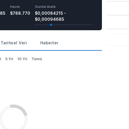
Hacim
Günlük Aralık
185
$788.770
$0,00084215 -
$0,00094685
Tarihsel Veri
Haberler
l
5 Yıl
10 Yıl
Tümü