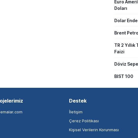
Euro Amer
Doları
Dolar Ende
Brent Petro
TR 2 Yıllık 
Faizi
Döviz Sepe
BIST 100
ojelerimiz
Destek
nemalar.com
İletişim
Çerez Politikası
Kişisel Verilerin Korunması