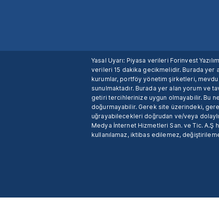
Yasal Uyarı: Piyasa verileri Forinvest Yazıl
verileri 15 dakika gecikmelidir. Burada yer a
kurumlar, portföy yönetim şirketleri, mevd
sunulmaktadır. Burada yer alan yorum ve tav
getiri tercihlerinize uygun olmayabilir. Bu 
doğurmayabilir. Gerek site üzerindeki, gerek
uğrayabilecekleri doğrudan ve/veya dolaylı
Medya İnternet Hizmetleri San. ve Tic. A.Ş 
kullanılamaz, iktibas edilemez, değiştirileme
X