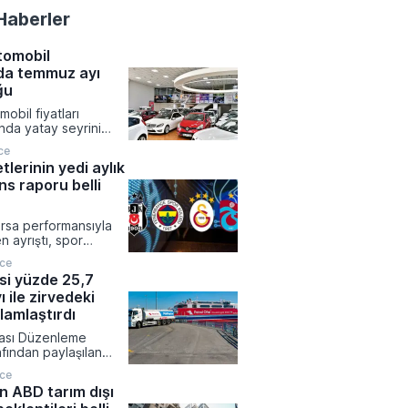
Haberler
otomobil
nda temmuz ayı
ğu
mobil fiyatları
da yatay seyrini
llık bazdaki değer
ce
syon rakamlarının
tlerinin yedi aylık
maya devam etti.
s raporu belli
t Endeksi sonuçlarına
daki aylık yükseliş
e sınırlı düzeyde
rsa performansıyla
.
n ayrıştı, spor
asında yılın ilk yedi
nce
rımcısını tek güldüren
isi yüzde 25,7
ı başardı. Spor
 ile zirvedeki
genel bir düşüş
gilediği ocak-temmuz
lamlaştırdı
iyah-beyazlıların
sası Düzenleme
üzde 17,2 oranında
fından paylaşılan
ydetti.
ında Petrol Ofisi
nce
 yılında da pazar
n ABD tarım dışı
yarak sektördeki