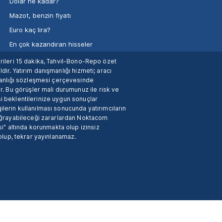
Dolar ne kadar?
Mazot, benzin fiyatı
Euro kaç lira?
En çok kazandıran hisseler
verileri 15 dakika, Tahvil-Bono-Repo özet
dir. Yatırım danışmanlığı hizmeti; aracı
manlığı sözleşmesi çerçevesinde
. Bu görüşler mali durumunuz ile risk ve
si beklentilerinize uygun sonuçlar
ilerin kullanılması sonucunda yatırımcıların
 uğrayabileceği zararlardan Noktacom
i" altında korunmakta olup izinsiz
 olup, tekrar yayınlanamaz.