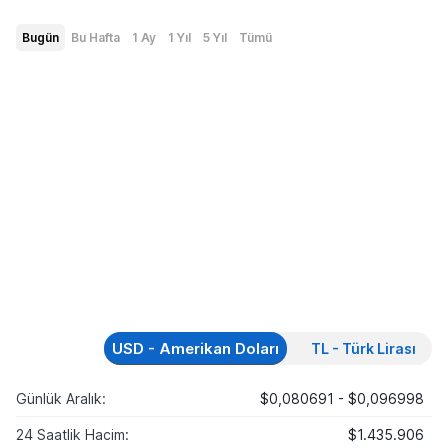
Bugün
Bu Hafta
1 Ay
1 Yıl
5 Yıl
Tümü
USD - Amerikan Doları
TL - Türk Lirası
Günlük Aralık:
$0,080691 - $0,096998
24 Saatlik Hacim:
$1.435.906