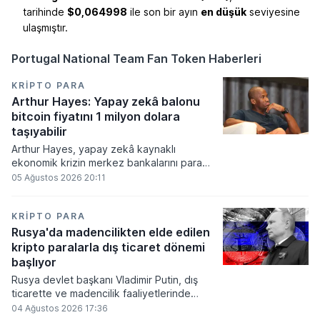
tarihinde
$0,064998
ile son bir ayın
en düşük
seviyesine
ulaşmıştır.
Portugal National Team Fan Token Haberleri
KRIPTO PARA
Arthur Hayes: Yapay zekâ balonu
bitcoin fiyatını 1 milyon dolara
taşıyabilir
Arthur Hayes, yapay zekâ kaynaklı
ekonomik krizin merkez bankalarını para
basmaya zorlayacağını ve bu durumun
05 Ağustos 2026 20:11
bitcoin fiyatını 1 milyon dolara
taşıyabileceğini öngörürken beyaz yakalı iş
kayıplarının tetikleyeceği kredi krizinin
KRIPTO PARA
küresel likidite artışına yol açacağını belirtti
Rusya'da madencilikten elde edilen
ve bitcoinin bu süreçte en hızlı tepki veren
kripto paralarla dış ticaret dönemi
varlık olacağı vurguladı.
başlıyor
Rusya devlet başkanı Vladimir Putin, dış
ticarette ve madencilik faaliyetlerinde
kripto varlıkların kullanımına onay veren
04 Ağustos 2026 17:36