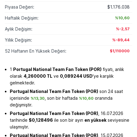
Piyasa Değeri:
$1.176.038
Haftalık Değişim:
%10,60
Aylık Değişim:
%-2,57
Yıllık Değişim:
%-89,44
52 Haftanın En Yüksek Değeri:
$1,110000
1
Portugal National Team Fan Token (POR)
fiyatı, anlık
olarak
4,260000 TL
ve
0,089244 USD
'ye karşılık
gelmektedir.
Portugal National Team Fan Token (POR)
son 24 saat
içerisinde
, son bir haftada
oranında
%13,30
%10,60
değişmiştir.
Portugal National Team Fan Token (POR)
, 16.07.2026
tarihinde
$0,128496
ile son bir ayın
en yüksek
seviyesine
ulaşmıştır.
Portugal National Team Fan Token (POR)
, 15.07.2026