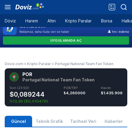
Döviz
Harem
Altın
Kripto Paralar
Borsa
Halka
Doviz.com
»
Kripto Paralar
»
Portugal National Team Fan Token
POR
Portugal National Team Fan Token
Son (23:50)
POR/TRY
Hacim
$0,089244
₺4,260000
$1.435.906
%13,30
(
$0,010476
)
Güncel
Teknik Grafik
Tarihsel Veri
Haberler