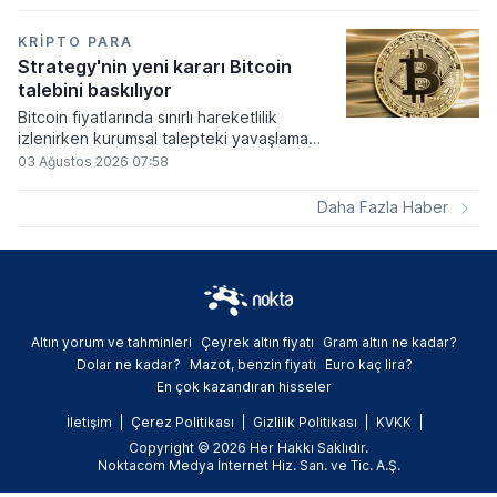
yeni yasayı imzaladı. Onaylanan bu
düzenleme çerçevesinde madencilikten
elde edilen dijital paraların belirli şartlar
KRIPTO PARA
altında dolaşımına ve menkul kıymet
Strategy'nin yeni kararı Bitcoin
alımlarında kullanılmasına olanak sağlanıyor.
talebini baskılıyor
Bitcoin fiyatlarında sınırlı hareketlilik
izlenirken kurumsal talepteki yavaşlama
piyasa dinamiklerini etkiliyor. ABD Merkez
03 Ağustos 2026 07:58
Bankasının faiz kararı sonrasında dar bantta
seyreden kripto para birimi, düzenleme
Daha Fazla Haber
çalışmalarındaki belirsizliklerle baskı altında
kalmaya devam ediyor.
Altın yorum ve tahminleri
Çeyrek altın fiyatı
Gram altın ne kadar?
Dolar ne kadar?
Mazot, benzin fiyatı
Euro kaç lira?
En çok kazandıran hisseler
İletişim
Çerez Politikası
Gizlilik Politikası
KVKK
Copyright © 2026 Her Hakkı Saklıdır.
Noktacom Medya İnternet Hiz. San. ve Tic. A.Ş.