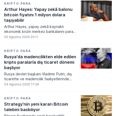
KRIPTO PARA
Arthur Hayes: Yapay zekâ balonu
bitcoin fiyatını 1 milyon dolara
taşıyabilir
Arthur Hayes, yapay zekâ kaynaklı
ekonomik krizin merkez bankalarını para
basmaya zorlayacağını ve bu durumun
05 Ağustos 2026 20:11
bitcoin fiyatını 1 milyon dolara
taşıyabileceğini öngörürken beyaz yakalı iş
kayıplarının tetikleyeceği kredi krizinin
KRIPTO PARA
küresel likidite artışına yol açacağını belirtti
Rusya'da madencilikten elde edilen
ve bitcoinin bu süreçte en hızlı tepki veren
kripto paralarla dış ticaret dönemi
varlık olacağı vurguladı.
başlıyor
Rusya devlet başkanı Vladimir Putin, dış
ticarette ve madencilik faaliyetlerinde
kripto varlıkların kullanımına onay veren
04 Ağustos 2026 17:36
yeni yasayı imzaladı. Onaylanan bu
düzenleme çerçevesinde madencilikten
elde edilen dijital paraların belirli şartlar
KRIPTO PARA
altında dolaşımına ve menkul kıymet
Strategy'nin yeni kararı Bitcoin
alımlarında kullanılmasına olanak sağlanıyor.
talebini baskılıyor
Bitcoin fiyatlarında sınırlı hareketlilik