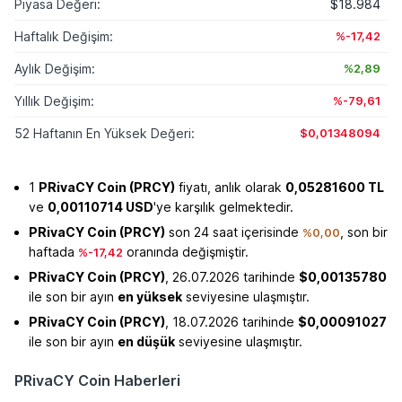
Piyasa Değeri:
$18.984
Haftalık Değişim:
%-17,42
Aylık Değişim:
%2,89
Yıllık Değişim:
%-79,61
52 Haftanın En Yüksek Değeri:
$0,01348094
1
PRivaCY Coin (PRCY)
fiyatı, anlık olarak
0,05281600 TL
ve
0,00110714 USD
'ye karşılık gelmektedir.
PRivaCY Coin (PRCY)
son 24 saat içerisinde
, son bir
%0,00
haftada
oranında değişmiştir.
%-17,42
PRivaCY Coin (PRCY)
, 26.07.2026 tarihinde
$0,00135780
ile son bir ayın
en yüksek
seviyesine ulaşmıştır.
PRivaCY Coin (PRCY)
, 18.07.2026 tarihinde
$0,00091027
ile son bir ayın
en düşük
seviyesine ulaşmıştır.
PRivaCY Coin Haberleri