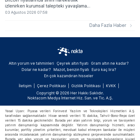
izlenirken kurumsal talepteki yavaşlama
piyasa dinamiklerini etkiliyor. ABD Merkez
03 Ağustos 2026 07:58
Bankasının faiz kararı sonrasında dar bantta
seyreden kripto para birimi, düzenleme
Daha Fazla Haber
çalışmalarındaki belirsizliklerle baskı altında
kalmaya devam ediyor.
Altın yorum ve tahminleri
Çeyrek altın fiyatı
Gram altın ne kadar?
Dolar ne kadar?
Mazot, benzin fiyatı
Euro kaç lira?
En çok kazandıran hisseler
İletişim
Çerez Politikası
Gizlilik Politikası
KVKK
Copyright © 2026 Her Hakkı Saklıdır.
Noktacom Medya İnternet Hiz. San. ve Tic. A.Ş.
Yasal Uyarı: Piyasa verileri Forinvest Yazılım ve Teknolojileri Hizmetleri A.Ş.
tarafından sağlanmaktadır. Hisse senedi verileri 15 dakika, Tahvil-Bono-Repo özet
verileri 15 dakika gecikmelidir. Burada yer alan yatırım bilgi, yorum ve tavsiyeleri
yatırım danışmanlığı kapsamında değildir. Yatırım danışmanlığı hizmeti; aracı
kurumlar, portföy yönetim şirketleri, mevduat kabul etmeyen bankalar ile müşteri
arasında imzalanacak yatırım danışmanlığı sözleşmesi çerçevesinde sunulmaktadır.
Burada yer alan yorum ve tavsiyeler, yorum ve tavsiyede bulunanların kişisel