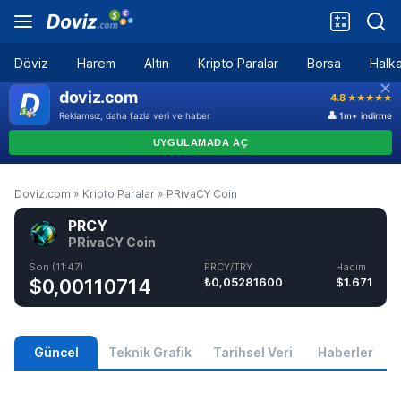
Döviz
Harem
Altın
Kripto Paralar
Borsa
Halka
Doviz.com
»
Kripto Paralar
»
PRivaCY Coin
PRCY
PRivaCY Coin
Son (11:47)
PRCY/TRY
Hacim
$0,00110714
₺0,05281600
$1.671
Güncel
Teknik Grafik
Tarihsel Veri
Haberler