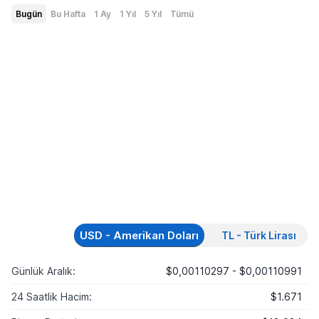
Bugün
Bu Hafta
1 Ay
1 Yıl
5 Yıl
Tümü
USD - Amerikan Doları
TL - Türk Lirası
Günlük Aralık:
$0,00110297 - $0,00110991
24 Saatlik Hacim:
$1.671