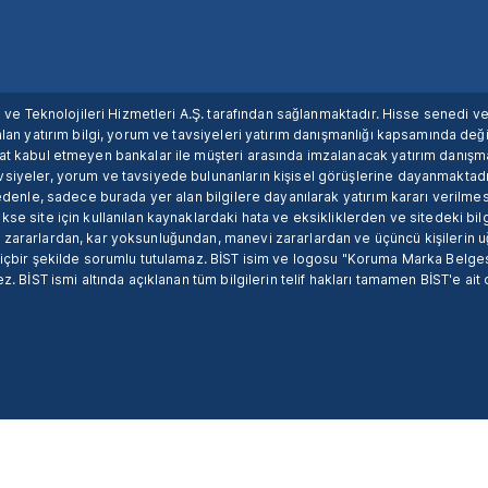
ım ve Teknolojileri Hizmetleri A.Ş. tarafından sağlanmaktadır. Hisse senedi 
lan yatırım bilgi, yorum ve tavsiyeleri yatırım danışmanlığı kapsamında değil
uat kabul etmeyen bankalar ile müşteri arasında imzalanacak yatırım danış
siyeler, yorum ve tavsiyede bulunanların kişisel görüşlerine dayanmaktadır
nedenle, sadece burada yer alan bilgilere dayanılarak yatırım kararı verilme
se site için kullanılan kaynaklardaki hata ve eksikliklerden ve sitedeki bilg
 zararlardan, kar yoksunluğundan, manevi zararlardan ve üçüncü kişilerin
hiçbir şekilde sorumlu tutulamaz. BİST isim ve logosu "Koruma Marka Belges
z. BİST ismi altında açıklanan tüm bilgilerin telif hakları tamamen BİST'e ait