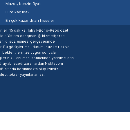
Mazot, benzin fiyatı
Euro kaç lira?
En çok kazandıran hisseler
verileri 15 dakika, Tahvil-Bono-Repo özet
dir. Yatırım danışmanlığı hizmeti; aracı
manlığı sözleşmesi çerçevesinde
. Bu görüşler mali durumunuz ile risk ve
si beklentilerinize uygun sonuçlar
ilerin kullanılması sonucunda yatırımcıların
 uğrayabileceği zararlardan Noktacom
i" altında korunmakta olup izinsiz
 olup, tekrar yayınlanamaz.