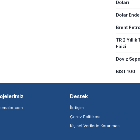
Doları
Dolar Ende
Brent Petro
TR 2 Yıllık 
Faizi
Döviz Sepe
BIST 100
ojelerimiz
Destek
nemalar.com
İletişim
Çerez Politikası
Kişisel Verilerin Korunması