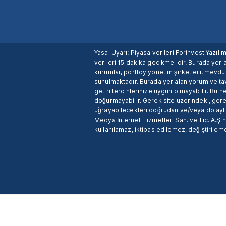
Yasal Uyarı: Piyasa verileri Forinvest Yazıl
verileri 15 dakika gecikmelidir. Burada yer a
kurumlar, portföy yönetim şirketleri, mevd
sunulmaktadır. Burada yer alan yorum ve tav
getiri tercihlerinize uygun olmayabilir. Bu 
doğurmayabilir. Gerek site üzerindeki, gerek
uğrayabilecekleri doğrudan ve/veya dolaylı
Medya İnternet Hizmetleri San. ve Tic. A.Ş 
kullanılamaz, iktibas edilemez, değiştirileme
X