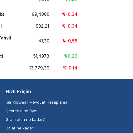
ksi
99,4800
%-0,34
l
$82,21
%-0,34
Tahvil
41,30
%-0,55
ti
51,4973
%0,26
13.779,39
%-0,14
Hızlı Erişim
Kur Korumalı Mevduat Hesaplama
Çeyrek altın fiyatı
Gram altın ne kadar?
Dolar ne kadar?