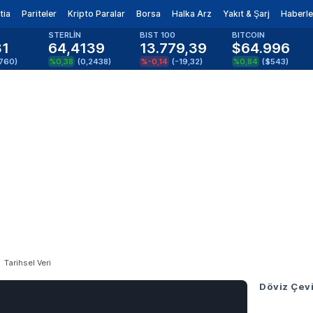
tia
Pariteler
Kripto Paralar
Borsa
Halka Arz
Yakıt & Şarj
Haberle
STERLİN
BIST 100
BITCOIN
81
64,4139
13.779,39
$64.996
1760
)
%0,38
(
0,2438
)
%-0,14
(
-19,32
)
%0,84
(
$543
)
Tarihsel Veri
Döviz Çevi