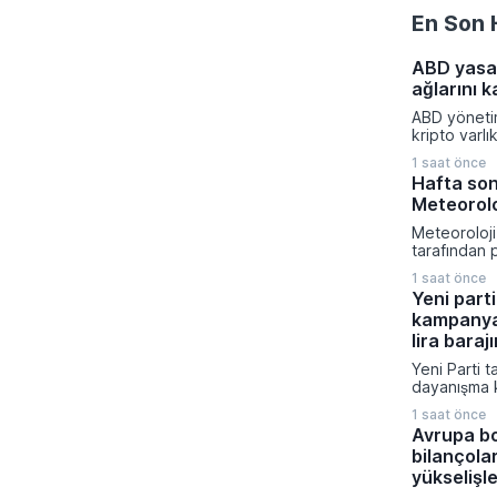
En Son 
ABD yasa 
ağlarını k
ABD yönetimi
kripto varlı
küresel fin
1 saat önce
yeni yaptır
Hafta son
aldı. Tahran
Meteoroloj
kaynaklarını
hedefleyen
Meteoroloj
kapsamında i
tarafından 
platformu v
verilere gö
sistemi yapt
1 saat önce
boyunca yu
edildi.
Yeni parti
bölümünde a
kampanya
hava hakim
sıcaklıkları
lira barajı
civarında s
Yeni Parti t
beklenirken
dayanışma 
ile Karadeni
toplanan ba
yağış geçiş
1 saat önce
sürede 300 m
tahmin edili
Avrupa bo
aşarak büyü
bilançola
CHP'den ayrı
kurucular k
yükselişl
siyasi oluş