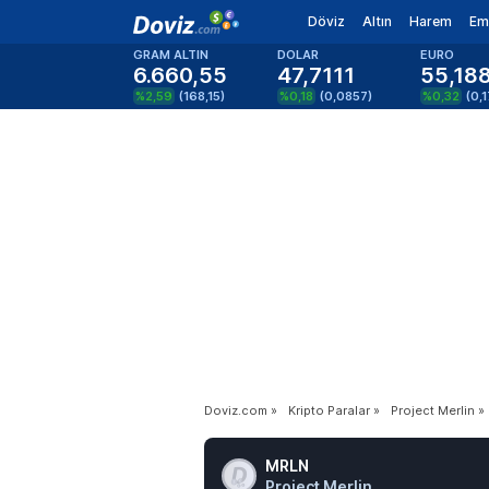
Döviz
Altın
Harem
Em
GRAM ALTIN
DOLAR
EURO
6.660,55
47,7111
55,18
%2,59
(
168,15
)
%0,18
(
0,0857
)
%0,32
(
0,
Doviz.com
»
Kripto Paralar
»
Project Merlin
»
MRLN
Project Merlin