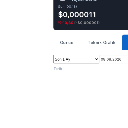
Son (00:18)
$0,000011
%-10,80
(
-$0,000001
)
Güncel
Teknik Grafik
08.08.2026
Tarih