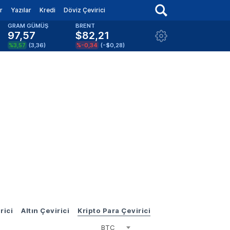
r
Yazılar
Kredi
Döviz Çevirici
GRAM GÜMÜŞ
BRENT
97,57
$82,21
%3,57
(
3,36
)
%-0,34
(
-$0,28
)
rici
Altın Çevirici
Kripto Para Çevirici
BTC