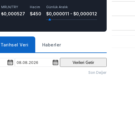
MRLN/TRY
Hacim
Günlük Aralık
₺0,000527
$450
$0,000011 - $0,000012
Tarihsel Veri
Haberler
08.08.2026
Verileri Getir
Son Değer