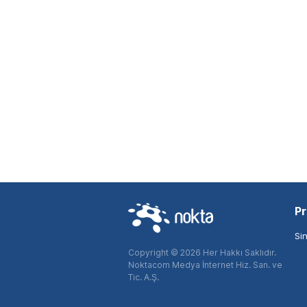
Pr
Si
Copyright © 2026 Her Hakkı Saklıdır.
Noktacom Medya İnternet Hiz. San. ve
Tic. A.Ş.