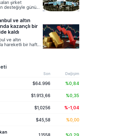
aları şirket
şılan rakamları ve
nın desteğiyle günü
ısını kamuoyuyla
tamamlarken
r ekonomik verilere
nbul ve altın
Küresel gıda
ında kazançlı bir
 hava şartları ve
isklerle zirveye
ide kaldı
asalardaki enflasyon
ul ve altın
 canlı tutuyor.
a hareketli bir hafta
ken, yatırım
 büyük çoğunluğu
na kazanç sağlamayı
viz kurlarında yukarı
eti
ınırlı kalırken,
denlere dayalı yatırım
Son
Değişim
anın en çok ilgi gören
$64.996
%0,84
zanan varlıkları
 aldı.
$1.913,66
%0,35
$1,0256
%-1,04
$45,58
%0,00
ikan
1,1558
%0,29