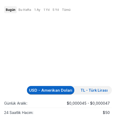
Bugün
Bu Hafta
1 Ay
1 Yıl
5 Yıl
Tümü
USD - Amerikan Doları
TL - Türk Lirası
Günlük Aralık:
$0,000045 - $0,000047
24 Saatlik Hacim:
$50