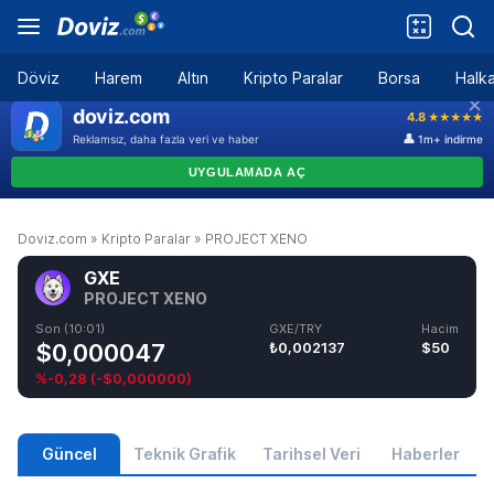
Döviz
Harem
Altın
Kripto Paralar
Borsa
Halka
Doviz.com
»
Kripto Paralar
»
PROJECT XENO
GXE
PROJECT XENO
Son (10:01)
GXE/TRY
Hacim
$0,000047
₺0,002137
$50
%-0,28
(
-$0,000000
)
Güncel
Teknik Grafik
Tarihsel Veri
Haberler