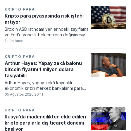
KRIPTO PARA
Kripto para piyasasında risk iştahı
artıyor
Bitcoin ABD istihdam verilerindeki zayıflama
ve Fed'e yönelik beklentilerin değişmesiyle
haftayı yükselişle kapattı. Kripto para
1 gün önce
piyasalarında risk iştahı artarken
yatırımcıların odağı önümüzdeki dönemde
açıklanacak enflasyon rakamlarına ve
KRIPTO PARA
küresel gelişmelere çevrildi.
Arthur Hayes: Yapay zekâ balonu
bitcoin fiyatını 1 milyon dolara
taşıyabilir
Arthur Hayes, yapay zekâ kaynaklı
ekonomik krizin merkez bankalarını para
basmaya zorlayacağını ve bu durumun
05 Ağustos 2026 20:11
bitcoin fiyatını 1 milyon dolara
taşıyabileceğini öngörürken beyaz yakalı iş
kayıplarının tetikleyeceği kredi krizinin
KRIPTO PARA
küresel likidite artışına yol açacağını belirtti
Rusya'da madencilikten elde edilen
ve bitcoinin bu süreçte en hızlı tepki veren
kripto paralarla dış ticaret dönemi
varlık olacağı vurguladı.
başlıyor