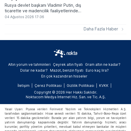
Rusya devlet başkanı Vladimir Putin, dış
ticarette ve madencilik faaliyetlerinde
kripto varlıkların kullanımına onay veren
04 Ağustos 2026 17:36
yeni yasayı imzaladı. Onaylanan bu
düzenleme çerçevesinde madencilikten
Daha Fazla Haber
elde edilen dijital paraların belirli şartlar
altında dolaşımına ve menkul kıymet
alımlarında kullanılmasına olanak sağlanıyor.
Altın yorum ve tahminleri
Çeyrek altın fiyatı
Gram altın ne kadar?
Dolar ne kadar?
Mazot, benzin fiyatı
Euro kaç lira?
En çok kazandıran hisseler
İletişim
Çerez Politikası
Gizlilik Politikası
KVKK
Copyright © 2026 Her Hakkı Saklıdır.
Noktacom Medya İnternet Hiz. San. ve Tic. A.Ş.
Yasal Uyarı: Piyasa verileri Forinvest Yazılım ve Teknolojileri Hizmetleri A.Ş.
tarafından sağlanmaktadır. Hisse senedi verileri 15 dakika, Tahvil-Bono-Repo özet
verileri 15 dakika gecikmelidir. Burada yer alan yatırım bilgi, yorum ve tavsiyeleri
yatırım danışmanlığı kapsamında değildir. Yatırım danışmanlığı hizmeti; aracı
kurumlar, portföy yönetim şirketleri, mevduat kabul etmeyen bankalar ile müşteri