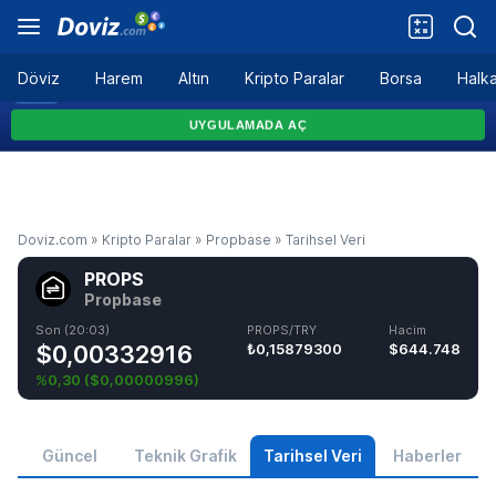
Döviz
Harem
Altın
Kripto Paralar
Borsa
Halka
Doviz.com
»
Kripto Paralar
»
Propbase
»
Tarihsel Veri
PROPS
Propbase
Son (20:03)
PROPS/TRY
Hacim
$0,00332916
₺0,15879300
$644.748
%0,30
(
$0,00000996
)
Güncel
Teknik Grafik
Tarihsel Veri
Haberler