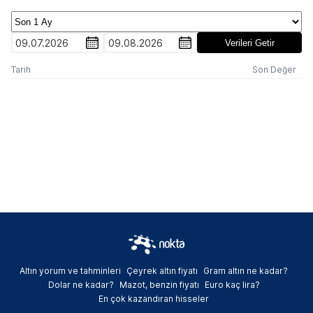
09.07.2026
09.08.2026
Verileri Getir
Tarih
Son Değer
Altın yorum ve tahminleri
Çeyrek altın fiyatı
Gram altın ne kadar?
Dolar ne kadar?
Mazot, benzin fiyatı
Euro kaç lira?
En çok kazandıran hisseler