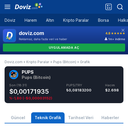
Döviz
Harem
Altın
Kripto Paralar
Borsa
Halka
Doviz.com
»
Kripto Paralar
»
Pups (Bitcoin)
»
Grafik
PUPS
Pups (Bitcoin)
Son (18:31)
PUPS/TRY
Hacim
$0,00171935
₺0,08183200
$2.698
%-1,80
(
-$0,00003152
)
Güncel
Teknik Grafik
Tarihsel Veri
Haberler