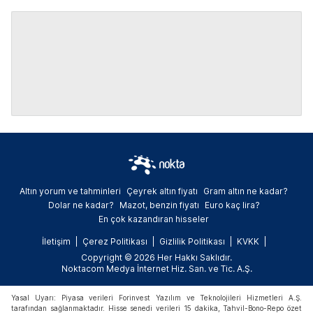
Altın yorum ve tahminleri
Çeyrek altın fiyatı
Gram altın ne kadar?
Dolar ne kadar?
Mazot, benzin fiyatı
Euro kaç lira?
En çok kazandıran hisseler
İletişim
Çerez Politikası
Gizlilik Politikası
KVKK
Copyright © 2026 Her Hakkı Saklıdır.
Noktacom Medya İnternet Hiz. San. ve Tic. A.Ş.
Yasal Uyarı: Piyasa verileri Forinvest Yazılım ve Teknolojileri Hizmetleri A.Ş.
tarafından sağlanmaktadır. Hisse senedi verileri 15 dakika, Tahvil-Bono-Repo özet